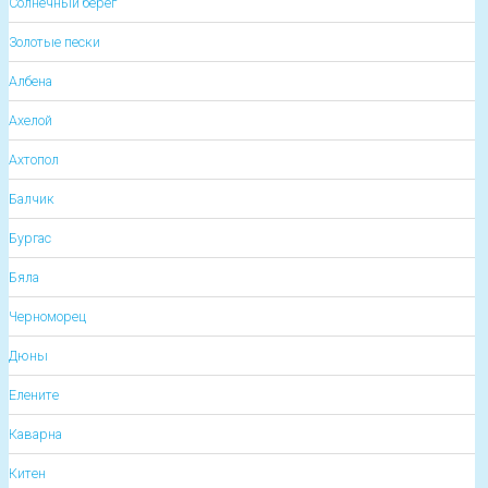
Солнечный берег
Золотые пески
Албена
Ахелой
Ахтопол
Балчик
Бургас
Бяла
Черноморец
Дюны
Елените
Каварна
Китен