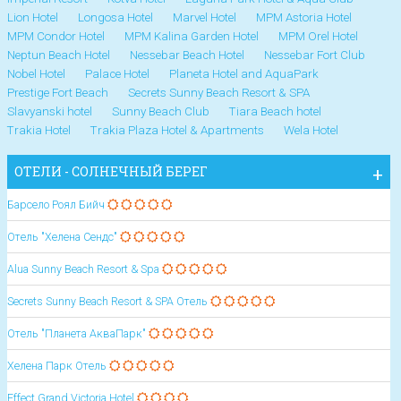
Lion Hotel
Longosa Hotel
Marvel Hotel
MPM Astoria Hotel
MPM Condor Hotel
MPM Kalina Garden Hotel
MPM Orel Hotel
Neptun Beach Hotel
Nessebar Beach Hotel
Nessebar Fort Club
Nobel Hotel
Palace Hotel
Planeta Hotel and AquaPark
Prestige Fort Beach
Secrets Sunny Beach Resort & SPA
Slavyanski hotel
Sunny Beach Club
Tiara Beach hotel
Trakia Hotel
Trakia Plaza Hotel & Apartments
Wela Hotel
ОТЕЛИ - СОЛНЕЧНЫЙ БЕРЕГ
Барсело Роял Бийч
Отель "Хелена Сендс"
Alua Sunny Beach Resort & Spa
Secrets Sunny Beach Resort & SPA Отель
Отель "Планета АкваПарк"
Хелена Парк Отель
Effect Grand Victoria Hotel