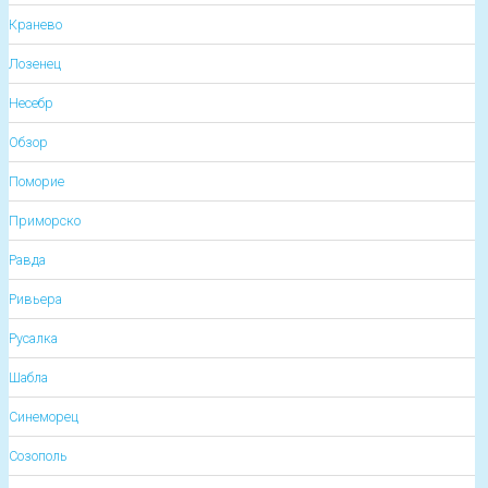
Кранево
Лозенец
Несебр
Обзор
Поморие
Приморско
Равда
Ривьера
Русалка
Шабла
Синеморец
Созополь