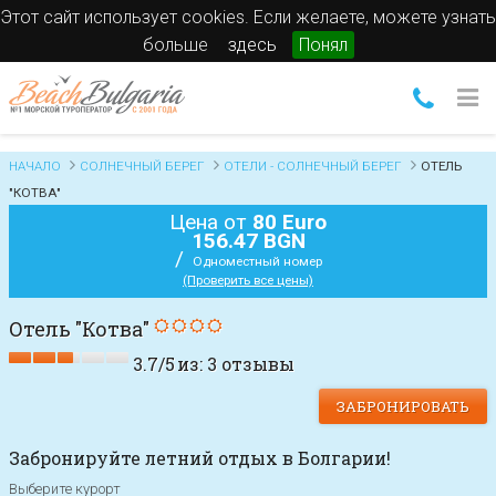
Этот сайт использует cookies. Если желаете, можете узнать
больше
здесь
Понял
НАЧАЛО
СОЛНЕЧНЫЙ БЕРЕГ
ОТЕЛИ - СОЛНЕЧНЫЙ БЕРЕГ
ОТЕЛЬ
"КОТВА"
Цена от
80 Euro
156.47 BGN
/
Одноместный номер
(Проверить все цены)
Отель "Котва"
3.7
/
5
из:
3
отзывы
ЗАБРОНИРОВАТЬ
Забронируйте летний отдых в Болгарии!
Выберите курорт