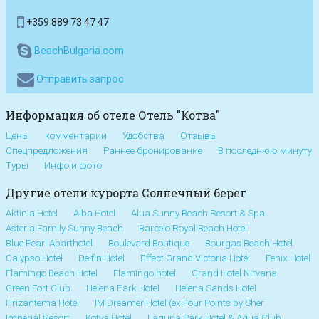
+359 889 73 47 47
BeachBulgaria.com
Отправить запрос
Информация об отеле Отель "Котва"
Цены
комментарии
Удобства
Отзывы
Спецпредложения
Раннее бронирование
В последнюю минуту
Туры
Инфо и фото
Другие отели курорта Солнечный берег
Aktinia Hotel
Alba Hotel
Alua Sunny Beach Resort & Spa
Asteria Family Sunny Beach
Barcelo Royal Beach Hotel
Blue Pearl Aparthotel
Boulevard Boutique
Bourgas Beach Hotel
Calypso Hotel
Delfin Hotel
Effect Grand Victoria Hotel
Fenix Hotel
Flamingo Beach Hotel
Flamingo hotel
Grand Hotel Nirvana
Green Fort Club
Helena Park Hotel
Helena Sands Hotel
Hrizantema Hotel
IM Dreamer Hotel (ex.Four Points by Sher
Imperial Resort
Kotva Hotel
Laguna Park Hotel & Aqua Club