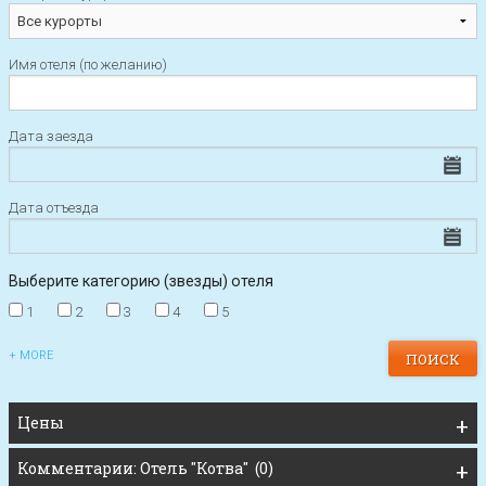
Имя отеля (по желанию)
Дата заезда
Дата отъезда
Выберите категорию (звезды) отеля
1
2
3
4
5
+ MORE
Цены
Комментарии: Отель "Котва" (0)