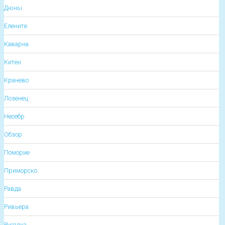
Дюны
Елените
Каварна
Китен
Кранево
Лозенец
Несебр
Обзор
Поморие
Приморско
Равда
Ривьера
Русалка