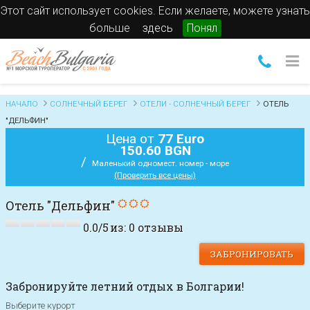
Этот сайт использует cookies. Если желаете, можете узнать
больше
здесь
Понял
НАЧАЛО
СОЛНЕЧНЫЙ БЕРЕГ
ОТЕЛИ - СОЛНЕЧНЫЙ БЕРЕГ
ОТЕЛЬ
"ДЕЛЬФИН"
Цена от
77 Euro
150.60 BGN
/
Маленький одномест. номер - море
(Проверить все цены)
Отель "Дельфин"
0.0
/
5
из:
0
отзывы
ЗАБРОНИРОВАТЬ
Забронируйте летний отдых в Болгарии!
Выберите курорт