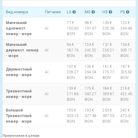
Вид номера
Питание
LS
MS
HS
PS
Маленький
77 €
98 €
105 €
125 €
одномест.
AI
150.60
191.67
205.36
244.48
номер - море
BGN
BGN
BGN
BGN
Маленький
96 €
124 €
131 €
156 €
двухмест. номер
AI
187.76
242.52
256.21
305.11
- море
BGN
BGN
BGN
BGN
107 €
135 €
141 €
167 €
Двухместный
AI
209.27
264.04
275.77
326.62
номер - море
BGN
BGN
BGN
BGN
139 €
175 €
184 €
216 €
Трехместный
AI
271.86
342.27
359.87
422.46
номер - море
BGN
BGN
BGN
BGN
Большой
155 €
193 €
203 €
242 €
Трехместный
AI
303.15
377.48
397.03
473.31
номер - море
BGN
BGN
BGN
BGN
Примечания к ценам