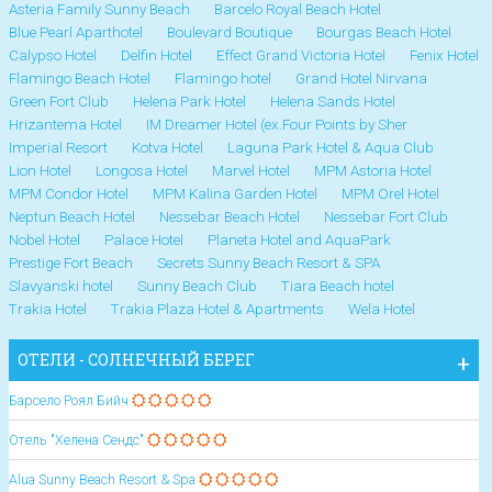
Asteria Family Sunny Beach
Barcelo Royal Beach Hotel
Blue Pearl Aparthotel
Boulevard Boutique
Bourgas Beach Hotel
Calypso Hotel
Delfin Hotel
Effect Grand Victoria Hotel
Fenix Hotel
Flamingo Beach Hotel
Flamingo hotel
Grand Hotel Nirvana
Green Fort Club
Helena Park Hotel
Helena Sands Hotel
Hrizantema Hotel
IM Dreamer Hotel (ex.Four Points by Sher
Imperial Resort
Kotva Hotel
Laguna Park Hotel & Aqua Club
Lion Hotel
Longosa Hotel
Marvel Hotel
MPM Astoria Hotel
MPM Condor Hotel
MPM Kalina Garden Hotel
MPM Orel Hotel
Neptun Beach Hotel
Nessebar Beach Hotel
Nessebar Fort Club
Nobel Hotel
Palace Hotel
Planeta Hotel and AquaPark
Prestige Fort Beach
Secrets Sunny Beach Resort & SPA
Slavyanski hotel
Sunny Beach Club
Tiara Beach hotel
Trakia Hotel
Trakia Plaza Hotel & Apartments
Wela Hotel
ОТЕЛИ - СОЛНЕЧНЫЙ БЕРЕГ
Барсело Роял Бийч
Отель "Хелена Сендс"
Alua Sunny Beach Resort & Spa