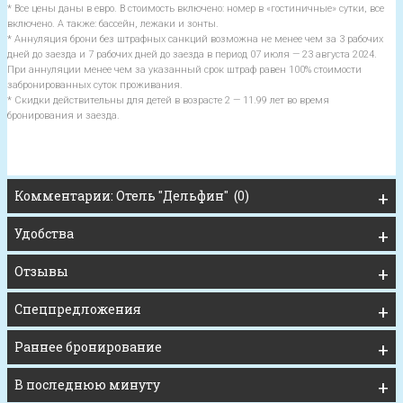
* Все цены даны в евро. В стоимость включено: номер в «гостиничные» сутки, все
включено. А также: бассейн, лежаки и зонты.
* Аннуляция брони без штрафных санкций возможна не менее чем за 3 рабочих
дней до заезда и 7 рабочих дней до заезда в период 07 июля — 23 августа 2024.
При аннуляции менее чем за указанный срок штраф равен 100% стоимости
забронированных суток проживания.
* Скидки действительны для детей в возрасте 2 — 11.99 лет во время
бронирования и заезда.
Комментарии: Отель "Дельфин" (0)
Удобства
Отзывы
Спецпредложения
Раннее бронирование
В последнюю минуту