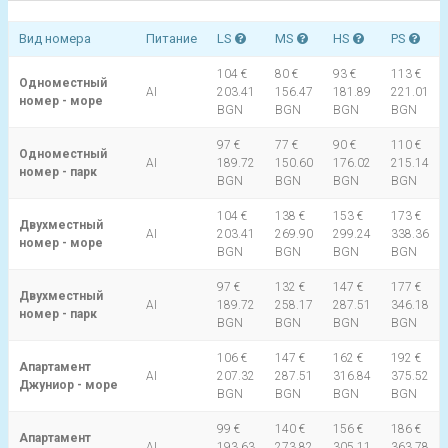
Вид номера
Питание
LS
MS
HS
PS
104 €
80 €
93 €
113 €
Одноместный
AI
203.41
156.47
181.89
221.01
номер - море
BGN
BGN
BGN
BGN
97 €
77 €
90 €
110 €
Одноместный
AI
189.72
150.60
176.02
215.14
номер - парк
BGN
BGN
BGN
BGN
104 €
138 €
153 €
173 €
Двухместный
AI
203.41
269.90
299.24
338.36
номер - море
BGN
BGN
BGN
BGN
97 €
132 €
147 €
177 €
Двухместный
AI
189.72
258.17
287.51
346.18
номер - парк
BGN
BGN
BGN
BGN
106 €
147 €
162 €
192 €
Апартамент
AI
207.32
287.51
316.84
375.52
Джуниор - море
BGN
BGN
BGN
BGN
99 €
140 €
156 €
186 €
Апартамент
AI
193.63
273.82
305.11
363.78