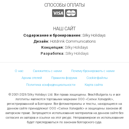
СПОСОБЫ ОПЛАТЫ
НАШ САЙТ
Содержание и бронирование:
Silky Holidays
Дизайн:
Hotdrink Communications
Концепция:
Silky Holidays
Разработка:
Silky Holidays
О нас
Свяжитесь с нами
Почему бронировать с нами
Архив отелей
Правила форума
Cookie-файлы
Политика конфиденциальности
Карта сайта
© 2001-2026 Silky Holidays Ltd. Все права защищены. BeachBulgaria.ru и все
логотипы являются торговыми марками ООО «Силки Холидейс»,
регистрированной в Болгарии. Все фотоматериалы и тексты, находящиеся на
данном сайте принадлежат ООО «Силки Холидейс» и защищены законом об
авторском праве. Запрещается использование материалов на данном сайте без
согласия их авторов и ссылки на этот ресурс. Неправомерное их использование
будет преследоваться по законам болгарского суда.