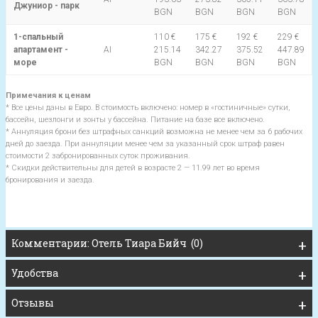
Джуниор - парк
BGN
BGN
BGN
BGN
1-спальный
110 €
175 €
192 €
229 €
апартамент -
AI
215.14
342.27
375.52
447.89
море
BGN
BGN
BGN
BGN
Примечания к ценам
* Все цены даны в Евро. В стоимость включено: номер в «гостиничные» сутки,
бассейн, шезлонги и зонты у бассейна. Питание на базе все включено.
* Аннуляция брони без штрафных санкций возможна не менее чем за 6 рабочих
дней до заезда. При аннуляции менее чем за указанный срок штраф равен
стоимости 2 забронированных суток проживания.
* Скидки действительны для детей в возрасте 2 — 11.99 лет во время
бронирования и заезда.
Комментарии: Отель Тиара Бийч (0)
Удобства
Отзывы