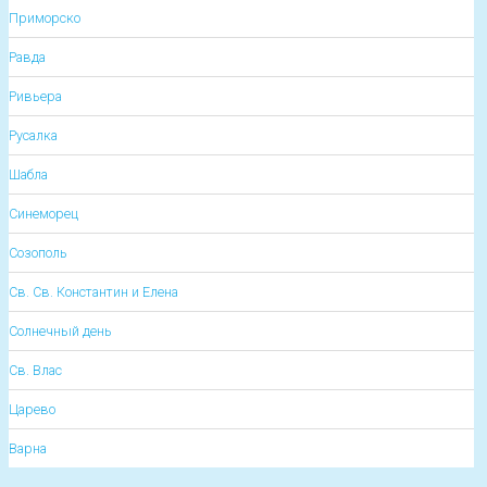
Приморско
Равда
Ривьера
Русалка
Шабла
Синеморец
Созополь
Св. Св. Константин и Елена
Солнечный день
Св. Влас
Царево
Варна