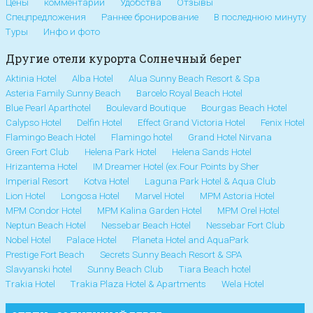
Цены
комментарии
Удобства
Отзывы
Спецпредложения
Раннее бронирование
В последнюю минуту
Туры
Инфо и фото
Другие отели курорта Солнечный берег
Aktinia Hotel
Alba Hotel
Alua Sunny Beach Resort & Spa
Asteria Family Sunny Beach
Barcelo Royal Beach Hotel
Blue Pearl Aparthotel
Boulevard Boutique
Bourgas Beach Hotel
Calypso Hotel
Delfin Hotel
Effect Grand Victoria Hotel
Fenix Hotel
Flamingo Beach Hotel
Flamingo hotel
Grand Hotel Nirvana
Green Fort Club
Helena Park Hotel
Helena Sands Hotel
Hrizantema Hotel
IM Dreamer Hotel (ex.Four Points by Sher
Imperial Resort
Kotva Hotel
Laguna Park Hotel & Aqua Club
Lion Hotel
Longosa Hotel
Marvel Hotel
MPM Astoria Hotel
MPM Condor Hotel
MPM Kalina Garden Hotel
MPM Orel Hotel
Neptun Beach Hotel
Nessebar Beach Hotel
Nessebar Fort Club
Nobel Hotel
Palace Hotel
Planeta Hotel and AquaPark
Prestige Fort Beach
Secrets Sunny Beach Resort & SPA
Slavyanski hotel
Sunny Beach Club
Tiara Beach hotel
Trakia Hotel
Trakia Plaza Hotel & Apartments
Wela Hotel