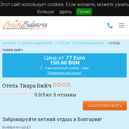
Этот сайт использует cookies. Если желаете, можете узнать
больше
здесь
Понял
НАЧАЛО
СОЛНЕЧНЫЙ БЕРЕГ
ОТЕЛИ - СОЛНЕЧНЫЙ БЕРЕГ
ОТЕЛЬ
ТИАРА БИЙЧ
Цена от
77 Euro
150.60 BGN
/
Одноместный номер - парк
(Проверить все цены)
Отель Тиара Бийч
0.0
/
5
из:
0
отзывы
ЗАБРОНИРОВАТЬ
Забронируйте летний отдых в Болгарии!
Выберите курорт