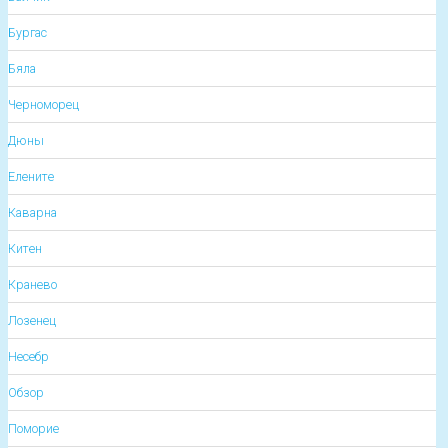
Бургас
Бяла
Черноморец
Дюны
Елените
Каварна
Китен
Кранево
Лозенец
Несебр
Обзор
Поморие