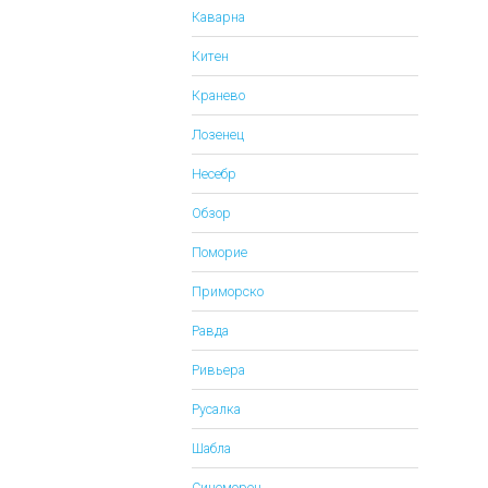
Каварна
Китен
Кранево
Лозенец
Несебр
Обзор
Поморие
Приморско
Равда
Ривьера
Русалка
Шабла
Синеморец