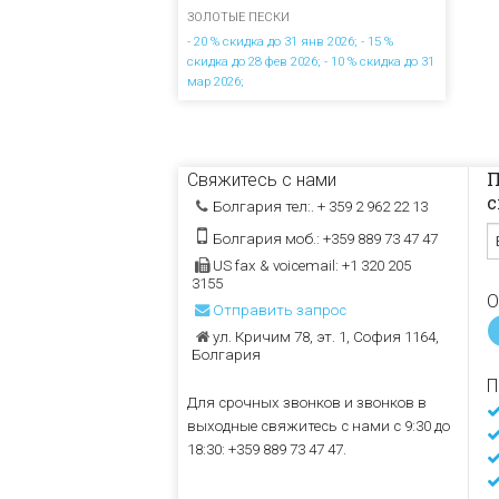
ЗОЛОТЫЕ ПЕСКИ
- 20 % скидка до 31 янв 2026; - 15 %
скидка до 28 фев 2026; - 10 % скидка до 31
мар 2026;
П
Свяжитесь с нами
с
Болгария тел:. + 359 2 962 22 13
Болгария моб.: +359 889 73 47 47
US fax & voicemail: +1 320 205
3155
О
Отправить запрос
ул. Кричим 78, эт. 1, София 1164,
Болгария
П
Для срочных звонков и звонков в
выходные свяжитесь с нами с 9:30 до
18:30: +359 889 73 47 47.