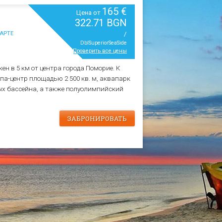
165 €
Цена от
322.71 BGN
АРТЕ
/
DblSuperiorSeaSide
Проверить все цены
н в 5 км от центра города Поморие. К
па-центр площадью 2 500 кв. м, аквапарк
ых бассейна, а также полуолимпийский
ЗАБРОНИРОВАТЬ