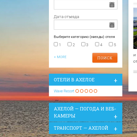
Царево
Варна
Отели в Царево
Дата отъезда
Выберите категорию (звезды) отеля
1
2
3
4
5
и
+ MORE
о
ОТЕЛИ В АХЕЛОЕ
Wave Resort
АХЕЛОЙ — ПОГОДА И ВЕБ-
КАМЕРЫ
ТРАНСПОРТ — АХЕЛОЙ