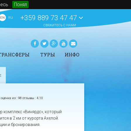
десь
Понял
+359 889 73 47 47
EN
RU
СВЯЖИТЕСЬ С НАМИ
ТРАНСФЕРЫ
ТУРЫ
ИНФО
рансферы -
Аренда автомобилей
Статьи
ронирование
Яхтинг в Болгарии
Новости
Е
ены трансферов в
СПА на морских курортах
События
олгарии
Болгарии
O BeachBulgaria.ru
Туры
Основная информация о
оценка из :
98 отзывы
:
4.10
Болгарии
ПОКАЗАТЬ ВСЕ
ПОКАЗАТЬ ВСЕ
мер комплекс «Винярдс», который
тся в 2 км от курорта Ахелой.
ции и бронирования.