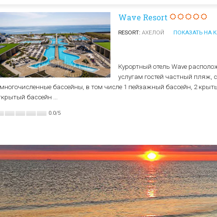
Елена
Св. Св. Константин и
Отели в Св. Влас
Wave Resort
Елена
Отели в Варне
RESORT:
АХЕЛОЙ
ПОКАЗАТЬ НА К
Курортный отель Wave расположе
услугам гостей частный пляж, с
 многочисленные бассейны, в том числе 1 пейзажный бассейн, 2 крыт
ткрытый бассейн ...
0.0
/
5