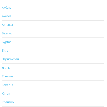
Албена
Ахелой
Ахтопол
Балчик
Бургас
Бяла
Черноморец
Дюны
Елените
Каварна
Китен
Кранево