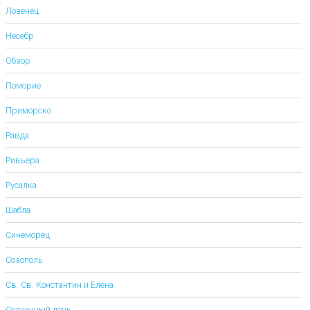
Лозенец
Несебр
Обзор
Поморие
Приморско
Равда
Ривьера
Русалка
Шабла
Синеморец
Созополь
Св. Св. Константин и Елена
Солнечный день