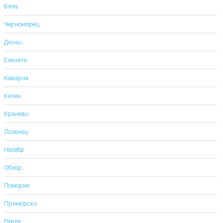
Бяла
Черноморец
Дюны
Елените
Каварна
Китен
Кранево
Лозенец
Несебр
Обзор
Поморие
Приморско
Равда