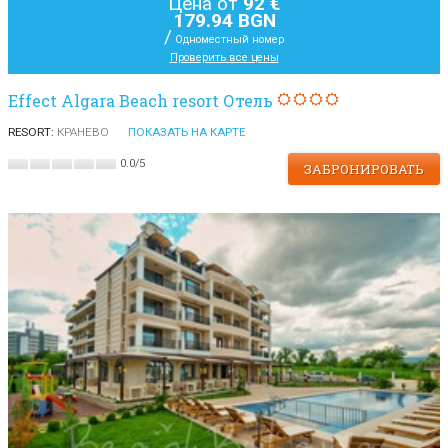
Цена от
92 €
179.94 BGN
/
Одноместный номер
Проверить все цены
Effect Algara Beach resort Отель
RESORT:
КРАНЕВО
ПОКАЗАТЬ НА КАРТЕ
0.0
/
5
ЗАБРОНИРОВАТЬ