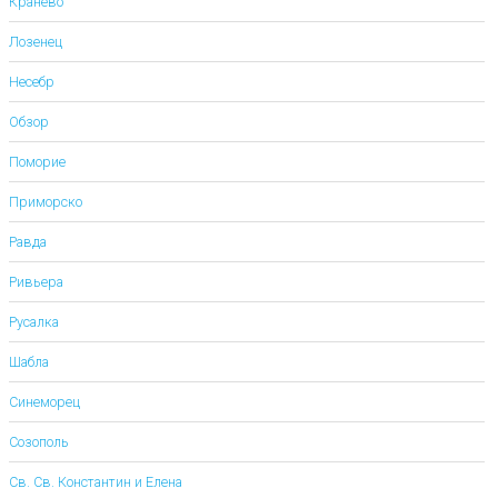
Кранево
Лозенец
Несебр
Обзор
Поморие
Приморско
Равда
Ривьера
Русалка
Шабла
Синеморец
Созополь
Св. Св. Константин и Елена