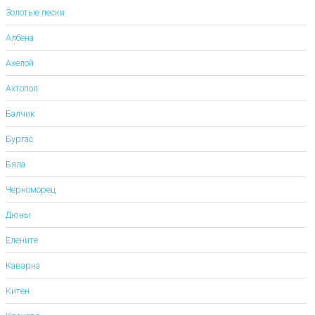
Золотые пески
Албена
Ахелой
Ахтопол
Балчик
Бургас
Бяла
Черноморец
Дюны
Елените
Каварна
Китен