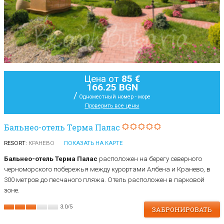
Цена от
85 €
166.25 BGN
/
Одноместный номер - море
Проверить все цены
Бальнео-отель Терма Палас
RESORT:
КРАНЕВО
ПОКАЗАТЬ НА КАРТЕ
Бальнео-отель Терма Палас
расположен на берегу северного
черноморского побережья между курортами Албена и Кранево, в
300 метров до песчаного пляжа. Отель расположен в парковой
зоне.
3.0
/
5
ЗАБРОНИРОВАТЬ