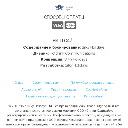
СПОСОБЫ ОПЛАТЫ
НАШ САЙТ
Содержание и бронирование:
Silky Holidays
Дизайн:
Hotdrink Communications
Концепция:
Silky Holidays
Разработка:
Silky Holidays
О нас
Свяжитесь с нами
Почему бронировать с нами
Архив отелей
Правила форума
Cookie-файлы
Политика конфиденциальности
Карта сайта
© 2001-2026 Silky Holidays Ltd. Все права защищены. BeachBulgaria.ru и все
логотипы являются торговыми марками ООО «Силки Холидейс»,
регистрированной в Болгарии. Все фотоматериалы и тексты, находящиеся на
данном сайте принадлежат ООО «Силки Холидейс» и защищены законом об
авторском праве. Запрещается использование материалов на данном сайте без