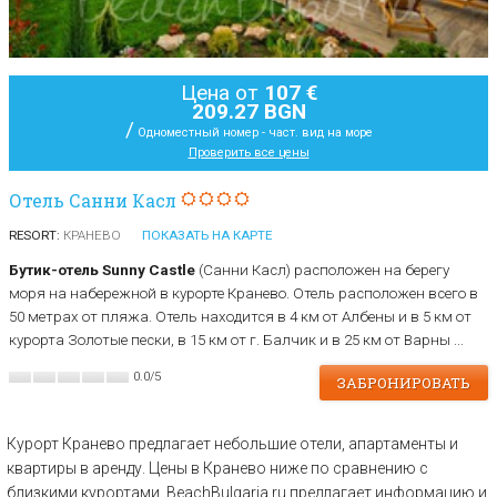
Цена от
107 €
209.27 BGN
/
Одноместный номер - част. вид на море
Проверить все цены
Отель Санни Касл
RESORT:
КРАНЕВО
ПОКАЗАТЬ НА КАРТЕ
Бутик-отель Sunny Castle
(Санни Касл) расположен на берегу
моря на набережной в курорте Кранево. Отель расположен всего в
50 метрах от пляжа. Отель находится в 4 км от Албены и в 5 км от
курорта Золотые пески, в 15 км от г. Балчик и в 25 км от Варны ...
0.0
/
5
ЗАБРОНИРОВАТЬ
Курорт Кранево предлагает небольшие отели, апартаменты и
квартиры в аренду. Цены в Кранево ниже по сравнению с
близкими курортами. BeachBulgaria.ru предлагает информацию и