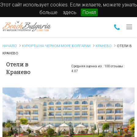
Этот сайт использует cookies. Если желаете, можете узнать
больше
здесь
Понял
НАЧАЛО
КУРОРТЫ НА ЧЕРНОМ МОРЕ БОЛГАРИИ
КРАНЕВО
ОТЕЛИ В
КРАНЕВО
Отели в
Средняя оценка из :
100 отзывы
:
Кранево
4.07