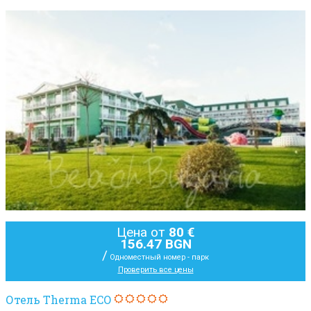
Цена от
80 €
156.47 BGN
/
Одноместный номер - парк
Проверить все цены
Отель Therma ECO