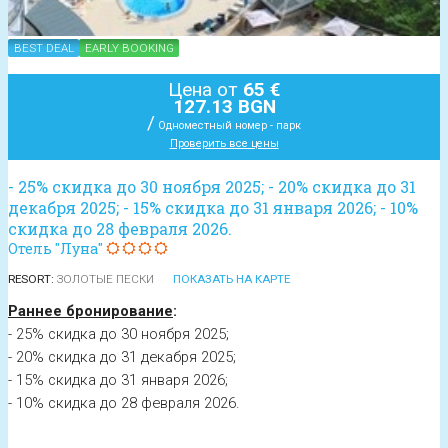
BEST DEAL
EARLY BOOKING
Цена от
65 €
127.13 BGN
/
Одноместный номер - парк
Проверить все цены
- 25% скидка до 30 ноября 2025; - 20% скидка до 31
декабря 2025; - 15% скидка до 31 января 2026; - 10%
скидка до 28 февраля 2026.
Отель "Луна"
RESORT:
ЗОЛОТЫЕ ПЕСКИ
ПОКАЗАТЬ НА КАРТЕ
Раннее бронирование
:
- 25% скидка до 30 ноября 2025;
- 20% скидка до 31 декабря 2025;
- 15% скидка до 31 января 2026;
- 10% скидка до 28 февраля 2026.