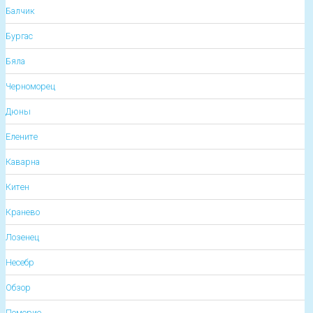
Балчик
Бургас
Бяла
Черноморец
Дюны
Елените
Каварна
Китен
Кранево
Лозенец
Несебр
Обзор
Поморие