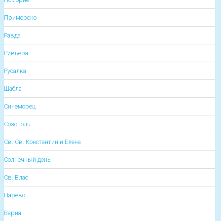
Приморско
Равда
Ривьера
Русалка
Шабла
Синеморец
Созополь
Св. Св. Константин и Елена
Солнечный день
Св. Влас
Царево
Варна