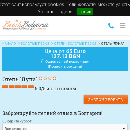
Этот сайт использует cookies. Если желаете, можете узнать
больше
здесь
Понял
НАЧАЛО
ЗОЛОТЫЕ ПЕСКИ
ОТЕЛИ - ЗОЛОТЫЕ ПЕСКИ
ОТЕЛЬ "ЛУНА"
Цена от
65 Euro
127.13 BGN
/
Одноместный номер - парк
(Проверить все цены)
Отель "Луна"
5.0
/
5
из:
1
отзывы
ЗАБРОНИРОВАТЬ
Забронируйте летний отдых в Болгарии!
Выберите курорт