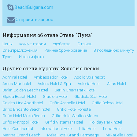
BeachBulgaria.com
Отправить запрос
Информация об отеле Отель "Луна"
Цены
комментарии
Удобства
Отзывы
Спецпредложения
Раннее бронирование
В последнюю минуту
Туры
Инфо и фото
Другие отели курорта Золотые пески
Admiral Hotel
Ambassador Hotel
Apollo Spa resort
Arena Mar hotel
Astera Hotel & Spa
Astoria Hotel
Atlas Hotel
Berlin Golden Beach Hotel
Berlin Green Park Hotel
Elpida Beach Hotel
Gladiola Hotel
Gladiola Star Hotel
Golden Line Aparthotel
Grifid Arabella Hotel
Grifid Bolero Hotel
Grifid Encanto Beach hotel
Grifid Hotel Foresta
Grifid Hotel Moko Beach
Grifid Hotel Sentido Marea
Grifid Metropol Hotel
Grifid Vistamar Hotel
Holiday Park hotel
Hotel Continental
International Hotel
Lilia Hotel
Luna Hotel
Marina Grand Beach
Melia Hotel Grand Hermitage
MiRaBelle Hotel