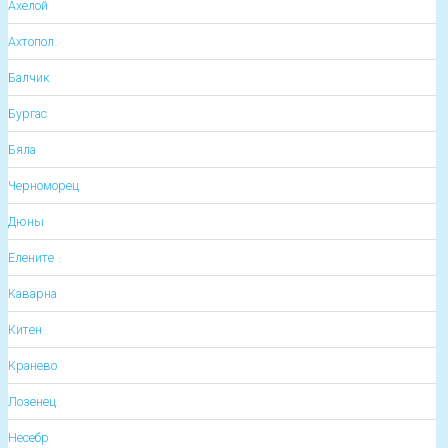
Ахелой
Ахтопол
Балчик
Бургас
Бяла
Черноморец
Дюны
Елените
Каварна
Китен
Кранево
Лозенец
Несебр