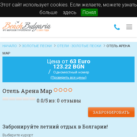
Этот сайт использует cookies. Если желаете, можете узнать
больше
здесь
Понял
НАЧАЛО
ЗОЛОТЫЕ ПЕСКИ
ОТЕЛИ - ЗОЛОТЫЕ ПЕСКИ
ОТЕЛЬ АРЕНА
МАР
Цена от
63 Euro
123.22 BGN
/
Одноместный номер
(Проверить все цены)
Отель Арена Мар
0.0
/
5
из:
0
отзывы
ЗАБРОНИРОВАТЬ
Забронируйте летний отдых в Болгарии!
Выберите курорт