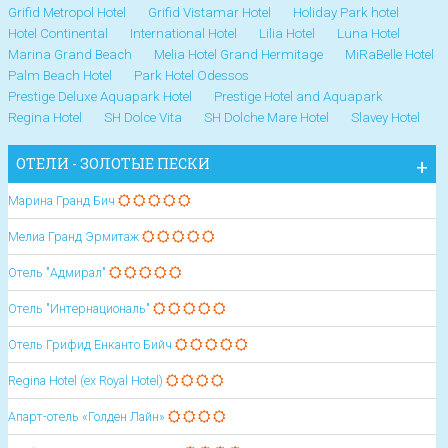
Grifid Metropol Hotel
Grifid Vistamar Hotel
Holiday Park hotel
Hotel Continental
International Hotel
Lilia Hotel
Luna Hotel
Marina Grand Beach
Melia Hotel Grand Hermitage
MiRaBelle Hotel
Palm Beach Hotel
Park Hotel Odessos
Prestige Deluxe Aquapark Hotel
Prestige Hotel and Aquapark
Regina Hotel
SH Dolce Vita
SH Dolche Mare Hotel
Slavey Hotel
ОТЕЛИ - ЗОЛОТЫЕ ПЕСКИ
Марина Гранд Бич
Мелиа Гранд Эрмитаж
Отель "Адмирал"
Отель "Интернациональ"
Отель Грифид Енканто Бийч
Regina Hotel (ex Royal Hotel)
Апарт-отель «Голден Лайн»