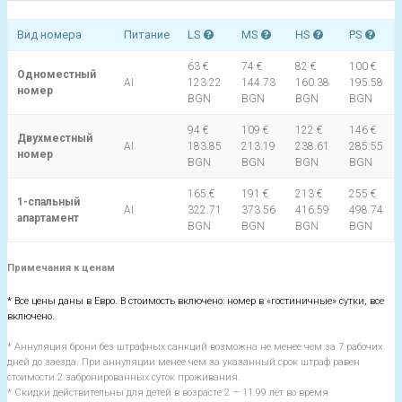
Вид номера
Питание
LS
MS
HS
PS
63 €
74 €
82 €
100 €
Одноместный
AI
123.22
144.73
160.38
195.58
номер
BGN
BGN
BGN
BGN
94 €
109 €
122 €
146 €
Двухместный
AI
183.85
213.19
238.61
285.55
номер
BGN
BGN
BGN
BGN
165 €
191 €
213 €
255 €
1-спальный
AI
322.71
373.56
416.59
498.74
апартамент
BGN
BGN
BGN
BGN
Примечания к ценам
* Все цены даны в Евро. В стоимость включено: номер в «гостиничные» сутки, все
включено.
* Аннуляция брони без штрафных санкций возможна не менее чем за 7 рабочих
дней до заезда. При аннуляции менее чем за указанный срок штраф равен
стоимости 2 забронированных суток проживания.
* Скидки действительны для детей в возрасте 2 — 11.99 лет во время