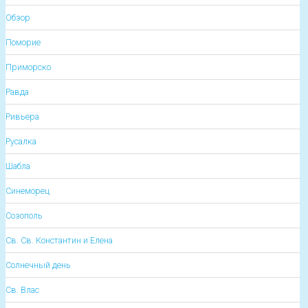
Обзор
Поморие
Приморско
Равда
Ривьера
Русалка
Шабла
Синеморец
Созополь
Св. Св. Константин и Елена
Солнечный день
Св. Влас