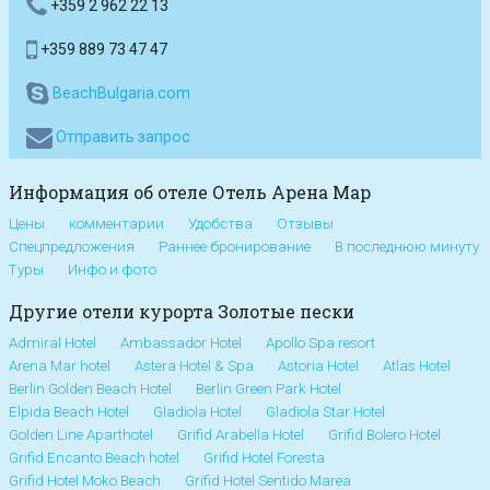
+359 2 962 22 13
+359 889 73 47 47
BeachBulgaria.com
Отправить запрос
Информация об отеле Отель Арена Мар
Цены
комментарии
Удобства
Отзывы
Спецпредложения
Раннее бронирование
В последнюю минуту
Туры
Инфо и фото
Другие отели курорта Золотые пески
Admiral Hotel
Ambassador Hotel
Apollo Spa resort
Arena Mar hotel
Astera Hotel & Spa
Astoria Hotel
Atlas Hotel
Berlin Golden Beach Hotel
Berlin Green Park Hotel
Elpida Beach Hotel
Gladiola Hotel
Gladiola Star Hotel
Golden Line Aparthotel
Grifid Arabella Hotel
Grifid Bolero Hotel
Grifid Encanto Beach hotel
Grifid Hotel Foresta
Grifid Hotel Moko Beach
Grifid Hotel Sentido Marea