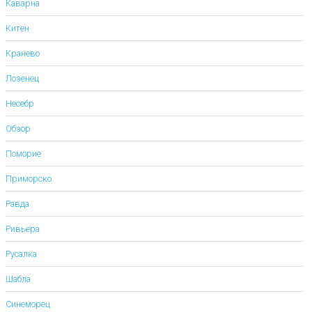
Каварна
Китен
Кранево
Лозенец
Несебр
Обзор
Поморие
Приморско
Равда
Ривьера
Русалка
Шабла
Синеморец