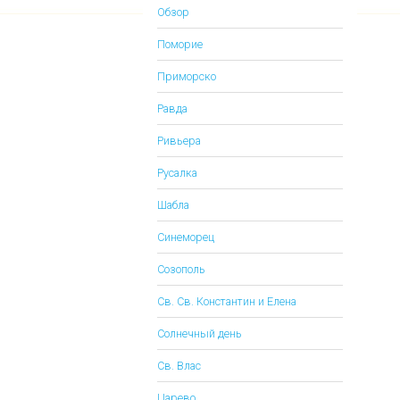
Обзор
Поморие
Приморско
Равда
Ривьера
Русалка
Шабла
Синеморец
Созополь
Св. Св. Константин и Елена
Солнечный день
Св. Влас
Царево