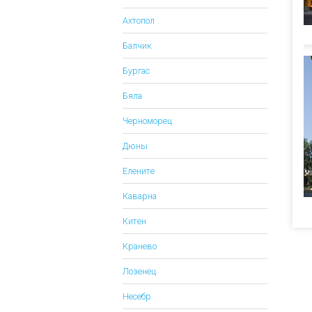
Ахтопол
Балчик
Бургас
Бяла
Черноморец
Дюны
Елените
Каварна
Китен
Кранево
Лозенец
Несебр