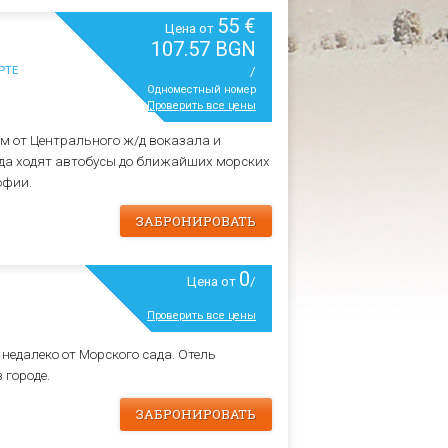
55 €
Цена от
107.57 BGN
РТЕ
/
Одноместный номер
Проверить все цены
м от Центрального ж/д воказала и
уда ходят автобусы до ближайших морских
офии.
ЗАБРОНИРОВАТЬ
0
Цена от
/
Проверить все цены
недалеко от Морского сада. Отель
 городе.
ЗАБРОНИРОВАТЬ