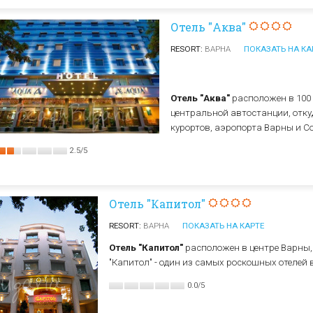
Отель "Аква"
RESORT:
ВАРНА
ПОКАЗАТЬ НА КА
Отель "Аква"
расположен в 100 
центральной автостанции, отк
курортов, аэропорта Варны и С
2.5
/
5
Отель "Капитол"
RESORT:
ВАРНА
ПОКАЗАТЬ НА КАРТЕ
Отель "Капитол"
расположен в центре Варны, 
"Капитол" - один из самых роскошных отелей в
0.0
/
5