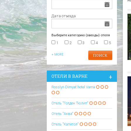
н
Царево
Варна
Отели в Царево
Дата отъезда
Выберите категорию (звезды) отеля
1
2
3
4
5
+ MORE
ОТЕЛИ В ВАРНЕ
Rosslyn Dimyat hotel Varna
Отель "Голден Тюлип"
Отель "Аква"
Отель "Капитол"