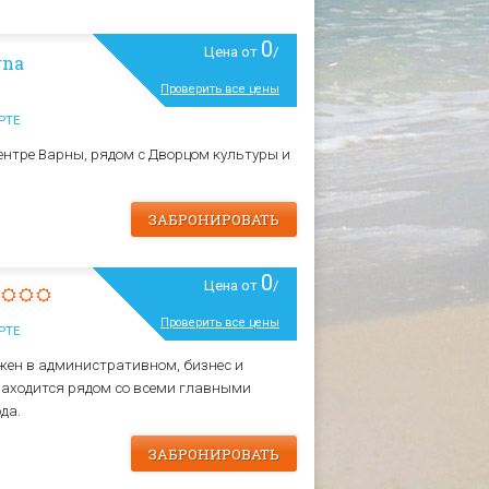
0
Цена от
/
rna
Проверить все цены
РТЕ
нтре Варны, рядом с Дворцом культуры и
ЗАБРОНИРОВАТЬ
0
Цена от
/
Проверить все цены
РТЕ
ен в административном, бизнес и
находится рядом со всеми главными
да.
ЗАБРОНИРОВАТЬ