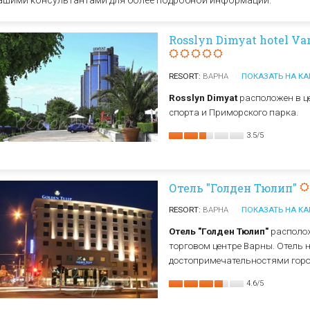
ашими консультантами для более подробной информации.
Елена
Св. Св. Константин и
Отели в Св. Влас
Елена
Отели в Варне
Rosslyn Dimyat hotel Va
RESORT:
ВАРНА
ПОКАЗАТЬ НА КА
Rosslyn Dimyat
расположен в це
спорта и Приморского парка.
3.5
/
5
Отель "Голден Тюлип"
RESORT:
ВАРНА
ПОКАЗАТЬ НА КА
Отель "Голден Тюлип"
располож
торговом центре Варны. Отель 
достопримечательностями горо
4.6
/
5