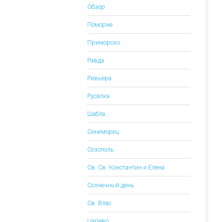
Обзор
Поморие
Приморско
Равда
Ривьера
Русалка
Шабла
Синеморец
Созополь
Св. Св. Константин и Елена
Солнечный день
Св. Влас
Царево