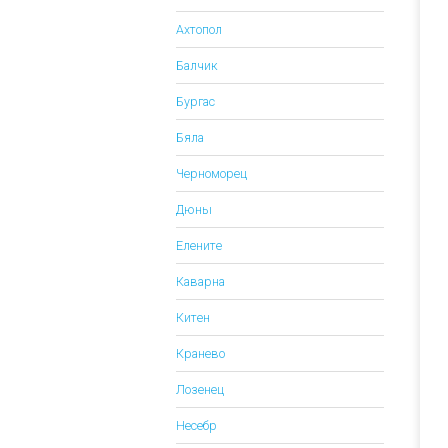
Ахтопол
Балчик
Бургас
Бяла
Черноморец
Дюны
Елените
Каварна
Китен
Кранево
Лозенец
Несебр