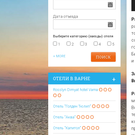
Царево
Варна
Отели в Царево
Дата отъезда
Р
р
т
Выберите категорию (звезды) отеля
с
1
2
3
4
5
г
Б
+ MORE
и
З
ОТЕЛИ В ВАРНЕ
В
Rosslyn Dimyat hotel Varna
Р
м
Отель "Голден Тюлип"
В
т
Отель "Аква"
к
п
Отель "Капитол"