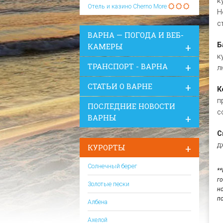
к
Отель и казино Cherno More
Н
с
ВАРНА — ПОГОДА И ВЕБ-
Б
КАМЕРЫ
к
ТРАНСПОРТ - ВАРНА
л
СТАТЬИ О ВАРНЕ
К
п
ПОСЛЕДНИЕ НОВОСТИ
с
ВАРНЫ
С
д
КУРОРТЫ
Солнечный берег
*
г
Золотые пески
н
п
Албена
Ахелой