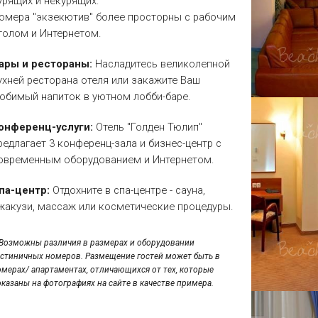
урящих и некурящих.
омера "экзекютив" более просторны с рабочим
толом и Интернетом.
ары и рестораны:
Насладитесь великолепной
ухней ресторана отеля или закажите Ваш
юбимый напиток в уютном лобби-баре.
онференц-услуги:
Отель "Голден Тюлип"
редлагает 3 конференц-зала и бизнес-центр с
овременным оборудованием и Интернетом.
па-центр:
Отдохните в спа-центре - сауна,
жакузи, массаж или косметические процедуры.
*Возможны различия в размерах и оборудовании
остиничных номеров. Размещение гостей может быть в
омерах/ апартаментах, отличающихся от тех, которые
оказаны на фотографиях на сайте в качестве примера.