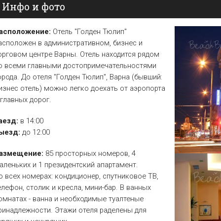
Инфо и фото
Елена
Св. Св. Константин и
Отели в Св. Влас
Елена
Отели в Варне
асположение:
Отель "Голден Тюлип"
асположен в административном, бизнес и
орговом центре Варны. Отель находится рядом
о всеми главными достопримечательностями
орода. До отеля "Голден Тюлип", Варна (бывший:
изнес отель) можно легко доехать от аэропорта
 главных дорог.
аезд:
в 14:00
ыезд:
до 12:00
азмещение:
85 просторных номеров, 4
аленьких и 1 президентский апартамент.
о всех номерах: кондиционер, спутниковое ТВ,
елефон, столик и кресла, мини-бар. В ванных
омнатах - ванна и необходимые туалтеные
ринадлежности. Этажи отеля раделены для