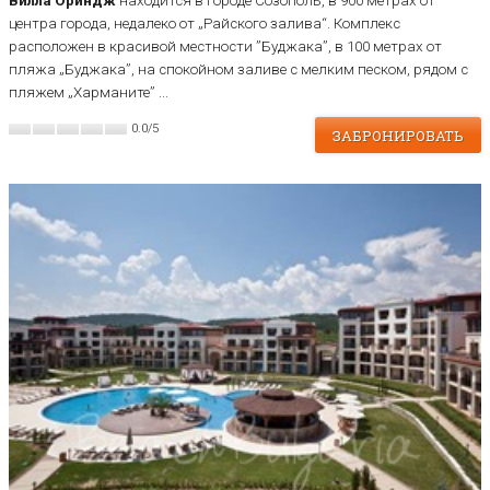
Вилла Ориндж
находится в городе Созополь, в 900 метрах от
центра города, недалеко от „Райского залива“. Комплекс
расположен в красивой местности ”Буджака”, в 100 метрах от
пляжа „Буджака”, на спокойном заливе с мелким песком, рядом с
пляжем „Харманите” ...
0.0
/
5
ЗАБРОНИРОВАТЬ