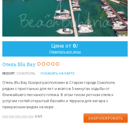
Цена от
0
/
Проверить все цены
Oтель Blu Bay
RESORT:
СОЗОПОЛЬ
ПОКАЗАТЬ НА КАРТЕ
Oтель Blu Bay Sozopol расположен в Старом городе Созополя,
рядом с пристанью для яхт и всего в 5 минутах ходьбы от
ближайшего песчаного пляжа. В этом тихом уютном отеле к
услугам гостей открытый бассейн и терраса для загара с
прекрасным видом на море ...
0.0
/
5
ЗАБРОНИРОВАТЬ