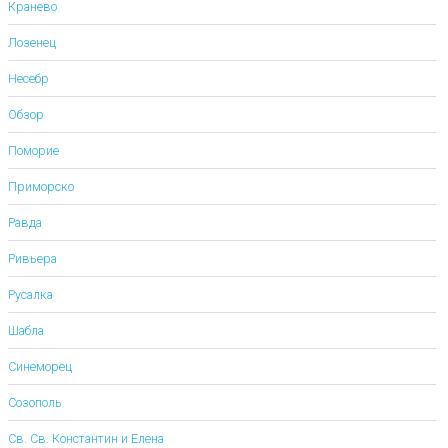
Кранево
Лозенец
Несебр
Обзор
Поморие
Приморско
Равда
Ривьера
Русалка
Шабла
Синеморец
Созополь
Св. Св. Константин и Елена