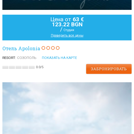
Цена от
63 €
123.22 BGN
/
Студия
Проверить все цены
Oтель Apolonia
RESORT:
СОЗОПОЛЬ
ПОКАЗАТЬ НА КАРТЕ
0.0
/
5
ЗАБРОНИРОВАТЬ