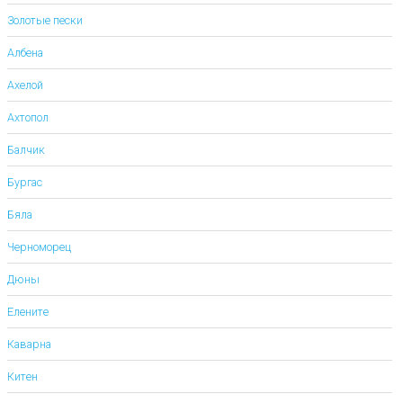
Золотые пески
Албена
Ахелой
Ахтопол
Балчик
Бургас
Бяла
Черноморец
Дюны
Елените
Каварна
Китен