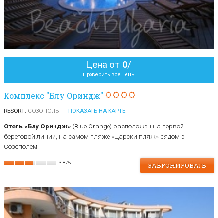
Цена от
0
/
Проверить все цены
Комплекс "Блу Ориндж"
RESORT:
СОЗОПОЛЬ
ПОКАЗАТЬ НА КАРТЕ
Отель «Блу Ориндж»
(Blue Orange) расположен на первой
береговой линии, на самом пляже «Царски пляж» рядом с
Созополем.
3.8
/
5
ЗАБРОНИРОВАТЬ