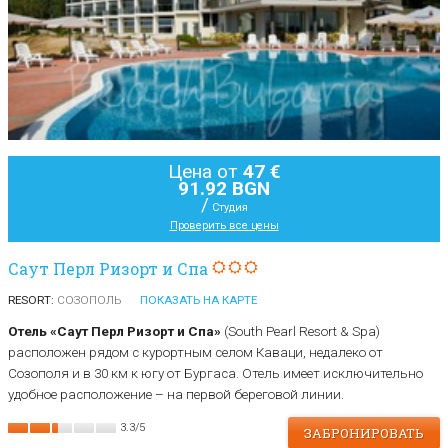
Цена от
47 €
91.92 BGN
/
Студия
Проверить все цены
Саут Перл Ризорт и Спа
RESORT:
СОЗОПОЛЬ
ПОКАЗАТЬ НА КАРТЕ
Отель «Саут Перл Ризорт и Спа»
(South Pearl Resort & Spa)
расположен рядом с курортным селом Каваци, недалеко от
Созополя и в 30 км к югу от Бургаса. Отель имеет исключительно
удобное расположение – на первой береговой линии.
3.3
/
5
ЗАБРОНИРОВАТЬ