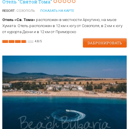
Отель "Святой Тома"
RESORT:
СОЗОПОЛЬ
ПОКАЗАТЬ НА КАРТЕ
Отель «Св. Тома»
расположен в местности Аркутино, на мысе
Хумата. Отель расположен в 12 км к югу от Созополя, в 2 км к югу
от курорта Дюни и в 12 км от Приморско
4.8
/
5
ЗАБРОНИРОВАТЬ