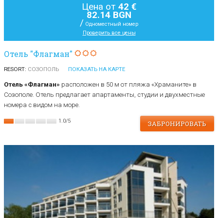
Цена от
42 €
82.14 BGN
/
Одноместный номер
Проверить все цены
Отель "Флагман"
RESORT:
СОЗОПОЛЬ
ПОКАЗАТЬ НА КАРТЕ
Отель «Флагман»
расположен в 50 м от пляжа «Храманите» в
Созополе. Отель предлагает aпартаменты, студии и двухместные
номера с видом на море.
1.0
/
5
ЗАБРОНИРОВАТЬ