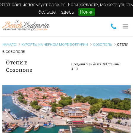
Этот сайт использует cookies. Если желаете, можете узнать
больше
здесь
Понял
НАЧАЛО
КУРОРТЫ НА ЧЕРНОМ МОРЕ БОЛГАРИИ
СОЗОПОЛЬ
ОТЕЛИ
В СОЗОПОЛЕ
Отели в
Средняя оценка из :
98 отзывы
:
Созополе
4.10