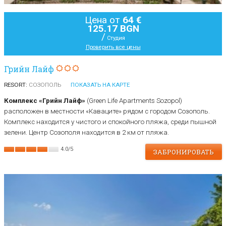
Цена от
64 €
125.17 BGN
/
Студия
Проверить все цены
Грийн Лайф
RESORT:
СОЗОПОЛЬ
ПОКАЗАТЬ НА КАРТЕ
Комплекс «Грийн Лайф»
(Green Life Аpartments Sozopol)
расположен в местности «Каваците» рядом с городом Созополь.
Комплекс находится у чистого и спокойного пляжа, среди пышной
зелени. Центр Созополя находится в 2 км от пляжа.
4.0
/
5
ЗАБРОНИРОВАТЬ