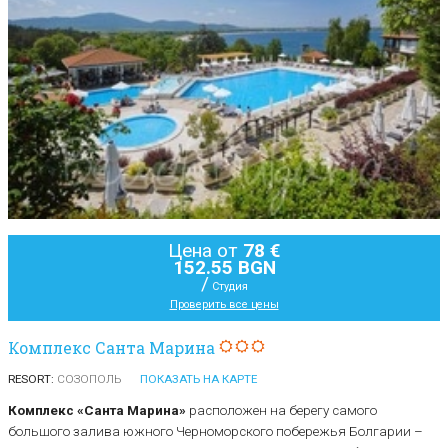
Цена от
78 €
152.55 BGN
/
Студия
Проверить все цены
Комплекс Санта Марина
RESORT:
СОЗОПОЛЬ
ПОКАЗАТЬ НА КАРТЕ
Комплекс «Санта Марина»
расположен на берегу самого
большого залива южного Черноморского побережья Болгарии –