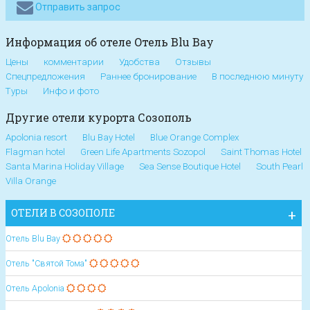
Отправить запрос
Информация об отеле Oтель Blu Bay
Цены
комментарии
Удобства
Отзывы
Спецпредложения
Раннее бронирование
В последнюю минуту
Туры
Инфо и фото
Другие отели курорта Созополь
Apolonia resort
Blu Bay Hotel
Blue Orange Complex
Flagman hotel
Green Life Apartments Sozopol
Saint Thomas Hotel
Santa Marina Holiday Village
Sea Sense Boutique Hotel
South Pearl
Villa Orange
ОТЕЛИ В СОЗОПОЛЕ
Oтель Blu Bay
Отель "Святой Тома"
Oтель Apolonia