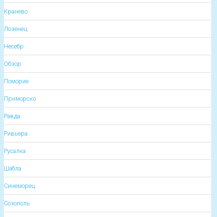
Кранево
Лозенец
Несебр
Обзор
Поморие
Приморско
Равда
Ривьера
Русалка
Шабла
Синеморец
Созополь