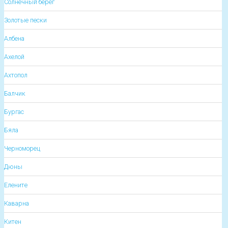
Солнечный берег
Золотые пески
Албена
Ахелой
Ахтопол
Балчик
Бургас
Бяла
Черноморец
Дюны
Елените
Каварна
Китен