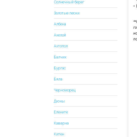
Солнечный берег
•
Золотые пески
*
Албена
г
н
Ахелой
п
Ахтопол
Балчик
Бургас
Бяла
Черноморец
Дюны
Елените
Каварна
Китен