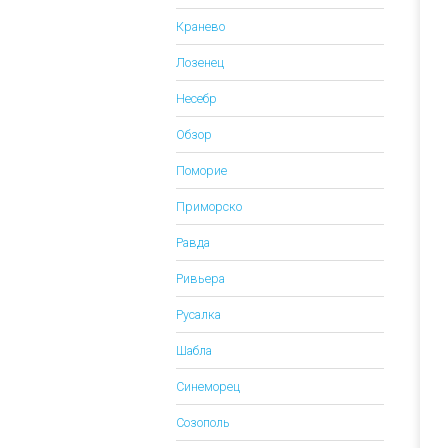
Кранево
Лозенец
Несебр
Обзор
Поморие
Приморско
Равда
Ривьера
Русалка
Шабла
Синеморец
Созополь