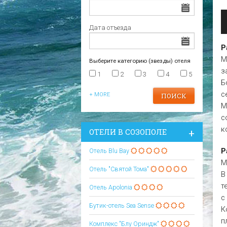
Царево
Варна
Отели в Царево
Дата отъезда
Р
М
Выберите категорию (звезды) отеля
з
1
2
3
4
5
Б
с
+ MORE
М
с
к
ОТЕЛИ В СОЗОПОЛЕ
Р
Oтель Blu Bay
М
Отель "Святой Тома"
В
т
Oтель Apolonia
с
Бутик-отель Sea Sense
К
п
Комплекс "Блу Ориндж"