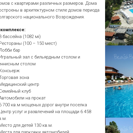
омов с квартирами различных размеров. Дома
остроены в архитектурном стиле домов периода
олгарского национального Возрождения.
 комплексе:
 3 бассейна (1082 мі)
 Рестораны (100 – 150 мест)
 Лобби бар
 Игральный зал с бильярдным столом и
еннисным столом
 Консьерж
 Торговая зона
 Медицинский центр
 Семейный клуб
 Автомобили на прокат
 6 700 кв.м мощеных дорог внутри поселка
 Центр услуг и развлечений на площади 6 458
в.м.
 Место для детей 130 кв.м.
 Места для парковки автомобилей