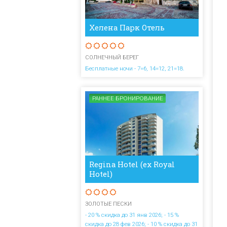
Хелена Парк Отель
СОЛНЕЧНЫЙ БЕРЕГ
Бесплатные ночи - 7=6, 14=12, 21=18.
РАННЕЕ БРОНИРОВАНИЕ
Regina Hotel (ex Royal
Hotel)
ЗОЛОТЫЕ ПЕСКИ
- 20 % скидка до 31 янв 2026; - 15 %
скидка до 28 фев 2026; - 10 % скидка до 31