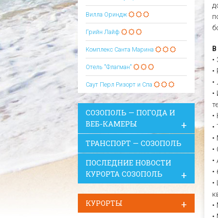
д
Вилла Ориндж
п
б
Грийн Лайф
В
Комплекс Санта Марина
•
Отель "Флагман"
•
•
Саут Перл Ризорт и Спа
•
т
СОЗОПОЛЬ — ПОГОДА И
•
ВЕБ-КАМЕРЫ
•
•
ТРАНСПОРТ — СОЗОПОЛЬ
•
•
ПОСЛЕДНИЕ НОВОСТИ
•
КУРОРТА СОЗОПОЛЬ
•
к
КУРОРТЫ
•
•