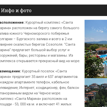
Елена
Св. Св. Константин и
Отели в Св. Влас
Инфо и фото
Елена
Отели в Варне
асположение:
Курортный комплекс «Санта
арина» расположен на берегу самого большого
алива южного Черноморского побережья
олгарии – Бургаского залива и всего в 2 км
евернее скалистых берегов Созополя. "Санта
арина" предлагает большой выбор услуг и
ооружений, бары, рестораны и магазины. Из
омплекса открывается прекрасный вид на море.
азмещение:
Курортный поселок «Санта
арина» предлагает 35 вилл и 637 апартаментов.
 каждом апартаменте телефон, кабельное
елевидение, Интернет, кондиционер, фен, балкон
 панорамным видом на Черное море.
омплекс «Санта Марина» расположен на
лощади - 53, 000 кв.м. и включает 41 жилых