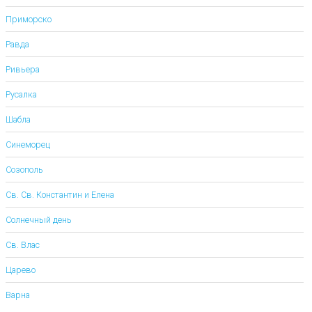
Приморско
Равда
Ривьера
Русалка
Шабла
Синеморец
Созополь
Св. Св. Константин и Елена
Солнечный день
Св. Влас
Царево
Варна