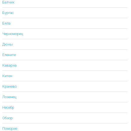
Балчик
Бургас
Бяла
Черноморец
Дюны
Елените
Каварна
Китен
Кранево
Лозенец
Несебр
Обзор
Поморие