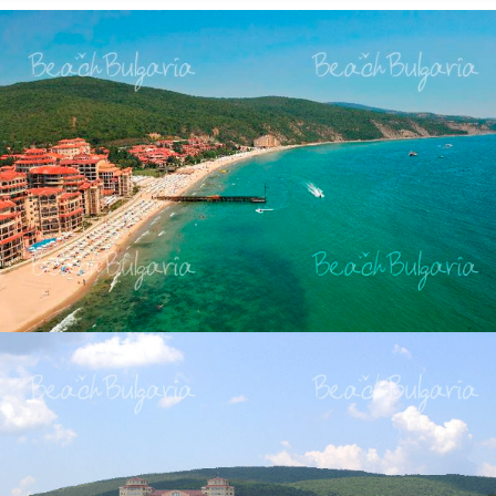
Елена
Св. Св. Константин и
Отели в Св. Влас
Елена
Отели в Варне