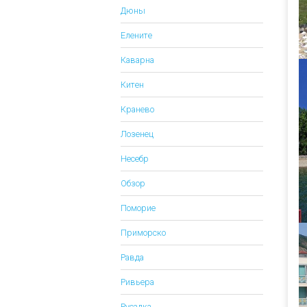
Дюны
Елените
Каварна
Китен
Кранево
Лозенец
Несебр
Обзор
Поморие
Приморско
Равда
Ривьера
Русалка