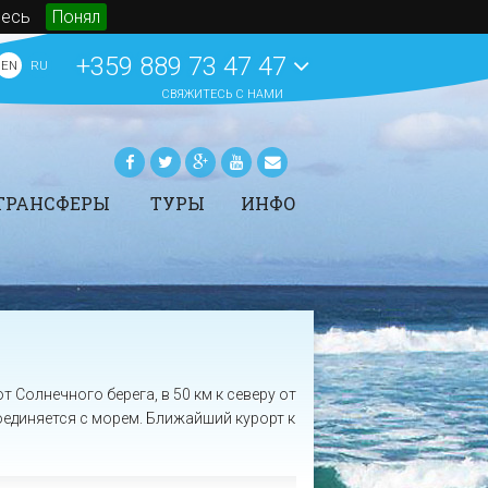
десь
Понял
+359 889 73 47 47
EN
RU
СВЯЖИТЕСЬ С НАМИ
ТРАНСФЕРЫ
ТУРЫ
ИНФО
рансферы -
Аренда автомобилей
Статьи
ронирование
Яхтинг в Болгарии
Новости
ены трансферов в
СПА на морских курортах
События
олгарии
Болгарии
O BeachBulgaria.ru
Туры
Основная информация о
Болгарии
ПОКАЗАТЬ ВСЕ
Солнечного берега, в 50 км к северу от
ПОКАЗАТЬ ВСЕ
соединяется с морем. Ближайший курорт к