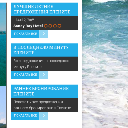
ЛУЧШИЕ ЛЕТНИЕ
ПРЕДЛОЖЕНИЯ ЕЛЕНИТЕ
- 14=12, 7=6!
Sandy Bay Hotel
ПОКАЗАТЬ ВСЕ
В ПОСЛЕДНЮЮ МИНУТУ
ЕЛЕНИТЕ
Все предложения в последнюю
минуту Елените
ПОКАЗАТЬ ВСЕ
РАННЕЕ БРОНИРОВАНИЕ
ЕЛЕНИТЕ
Показать все предложения
раннего бронирования Елените
ПОКАЗАТЬ ВСЕ