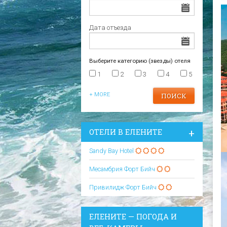
Царево
Варна
Отели в Царево
Дата отъезда
Выберите категорию (звезды) отеля
1
2
3
4
5
+ MORE
ОТЕЛИ В ЕЛЕНИТЕ
Sandy Bay Hotel
Месамбрия Форт Бийч
Привилидж Форт Бийч
ЕЛЕНИТЕ — ПОГОДА И