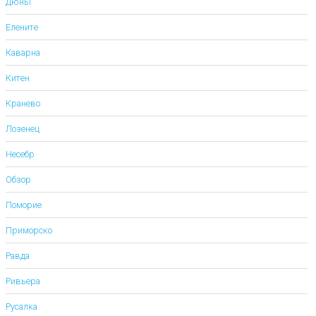
Дюны
Елените
Каварна
Китен
Кранево
Лозенец
Несебр
Обзор
Поморие
Приморско
Равда
Ривьера
Русалка