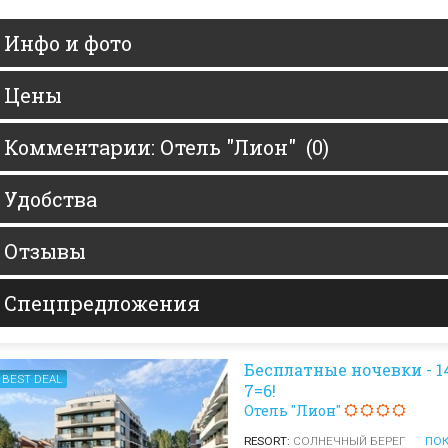
Елена
Св. Св. Константин и
Отели в Св. Влас
Инфо и фото
Елена
Отели в Варне
Цены
Комментарии: Отель "Лион" (0)
Удобства
Отзывы
Спецпредложения
Бесплатные ночевки - 14
BEST DEAL
7=6!
Отель "Лион"
RESORT:
СОЛНЕЧНЫЙ БЕРЕГ
ПОК