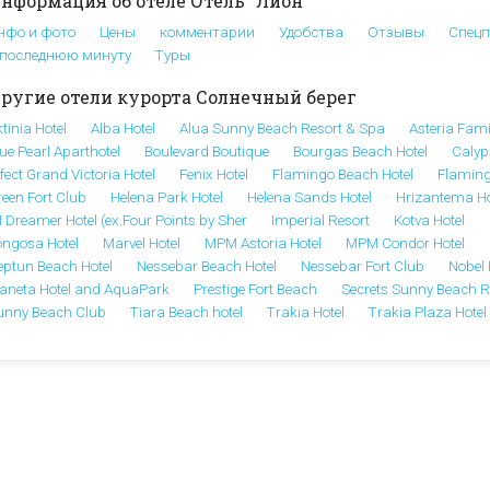
нформация об отеле Отель "Лион"
нфо и фото
Цены
комментарии
Удобства
Отзывы
Спец
 последнюю минуту
Туры
ругие отели курорта Солнечный берег
tinia Hotel
Alba Hotel
Alua Sunny Beach Resort & Spa
Asteria Fam
ue Pearl Aparthotel
Boulevard Boutique
Bourgas Beach Hotel
Calyp
fect Grand Victoria Hotel
Fenix Hotel
Flamingo Beach Hotel
Flaming
reen Fort Club
Helena Park Hotel
Helena Sands Hotel
Hrizantema Ho
 Dreamer Hotel (ex.Four Points by Sher
Imperial Resort
Kotva Hotel
ongosa Hotel
Marvel Hotel
MPM Astoria Hotel
MPM Condor Hotel
eptun Beach Hotel
Nessebar Beach Hotel
Nessebar Fort Club
Nobel 
laneta Hotel and AquaPark
Prestige Fort Beach
Secrets Sunny Beach R
unny Beach Club
Tiara Beach hotel
Trakia Hotel
Trakia Plaza Hote