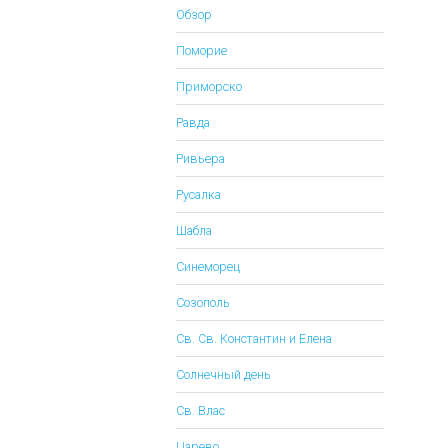
Обзор
Поморие
Приморско
Равда
Ривьера
Русалка
Шабла
Синеморец
Созополь
Св. Св. Константин и Елена
Солнечный день
Св. Влас
Царево