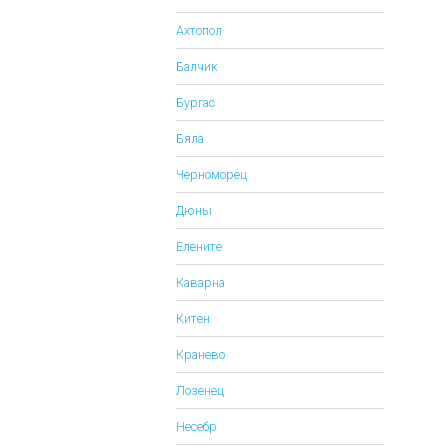
Ахтопол
Балчик
Бургас
Бяла
Черноморец
Дюны
Елените
Каварна
Китен
Кранево
Лозенец
Несебр