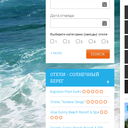
Царево
Варна
Отели в Царево
Дата отъезда
Выберите категорию (звезды) отеля
1
2
3
4
5
+ MORE
ОТЕЛИ - СОЛНЕЧНЫЙ
БЕРЕГ
Барсело Роял Бийч
Отель "Хелена Сендс"
Alua Sunny Beach Resort & Spa
Secrets Sunny Beach Resort & SPA