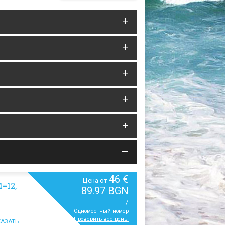
46 €
Цена от
=12,
89.97 BGN
/
Одноместный номер
Проверить все цены
АЗАТЬ