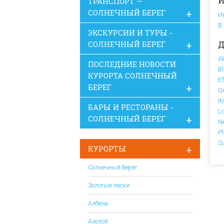
И
ТРАНСПОРТ —
СОЛНЕЧНЫЙ БЕРЕГ
И
В
ЭКСКУРСИИ И ТУРЫ -
Д
СОЛНЕЧНЫЙ БЕРЕГ
Ak
ПОСЛЕДНИЕ НОВОСТИ
Bl
КУРОРТА СОЛНЕЧНЫЙ
Ef
БЕРЕГ
G
IM
БАРЫ И РЕСТОРАНЫ -
L
СОЛНЕЧНЫЙ БЕРЕГ
N
P
S
КУРОРТЫ
Солнечный берег
Золотые пески
Албена
Ахелой