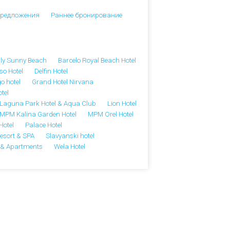
предложения
Раннее бронирование
ily Sunny Beach
Barcelo Royal Beach Hotel
so Hotel
Delfin Hotel
o hotel
Grand Hotel Nirvana
tel
Laguna Park Hotel & Aqua Club
Lion Hotel
MPM Kalina Garden Hotel
MPM Orel Hotel
Hotel
Palace Hotel
esort & SPA
Slavyanski hotel
l & Apartments
Wela Hotel