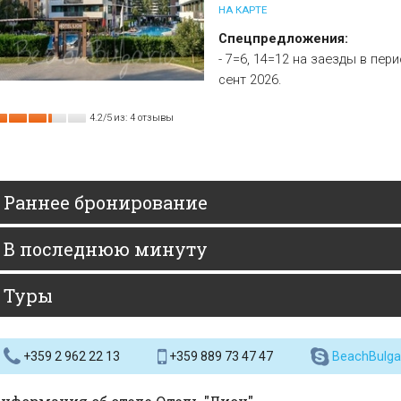
НА КАРТЕ
Спецпредложения:
- 7=6, 14=12 на заезды в пери
сент 2026.
4.2
/
5
из:
4
отзывы
Раннее бронирование
В последнюю минуту
Туры
+359 2 962 22 13
+359 889 73 47 47
BeachBulga