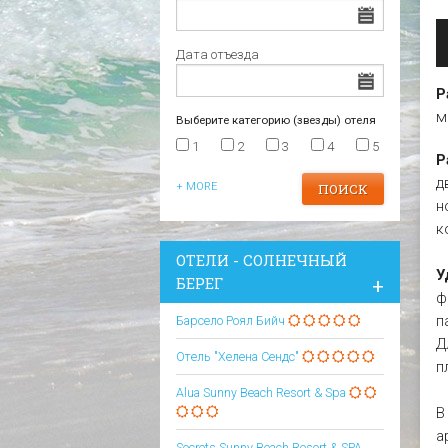
Царево
Варна
Отели в Царево
Дата отъезда
Р
м
Выберите категорию (звезды) отеля
1
2
3
4
5
Р
д
+ MORE
н
к
ОТЕЛИ - СОЛНЕЧНЫЙ
У
БЕРЕГ
ф
п
Барсело Роял Бийч
Д
Отель "Хелена Сендс"
п
Alua Sunny Beach Resort & Spa
В
а
Secrets Sunny Beach Resort & SPA