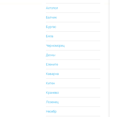
Ахтопол
Балчик
Бургас
Бяла
Черноморец
Дюны
Елените
Каварна
Китен
Кранево
Лозенец
Несебр