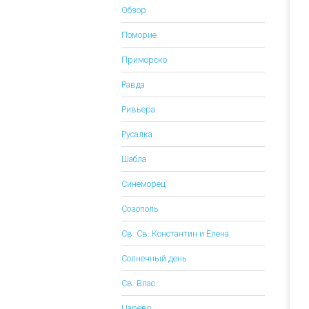
Обзор
Поморие
Приморско
Равда
Ривьера
Русалка
Шабла
Синеморец
Созополь
Св. Св. Константин и Елена
Солнечный день
Св. Влас
Царево