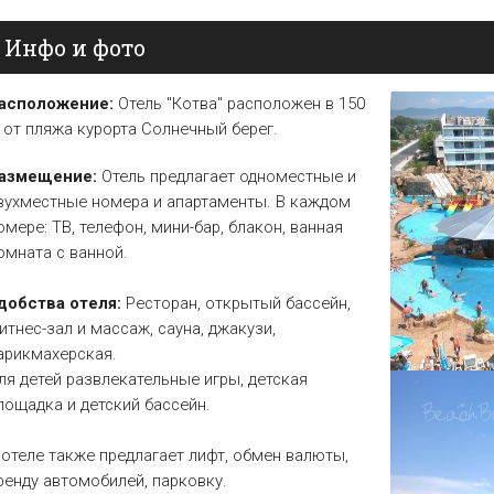
Елена
Св. Св. Константин и
Отели в Св. Влас
Инфо и фото
Елена
Отели в Варне
асположение:
Отель "Котва" расположен в 150
 от пляжа курорта Солнечный берег.
азмещение:
Отель предлагает одноместные и
вухместные номера и апартаменты. В каждом
омере: ТВ, телефон, мини-бар, блакон, ванная
омната с ванной.
добства отеля:
Ресторан, открытый бассейн,
итнес-зал и массаж, сауна, джакузи,
арикмахерская.
ля детей развлекательные игры, детская
лощадка и детский бассейн.
 отеле также предлагает лифт, обмен валюты,
ренду автомобилей, парковку.