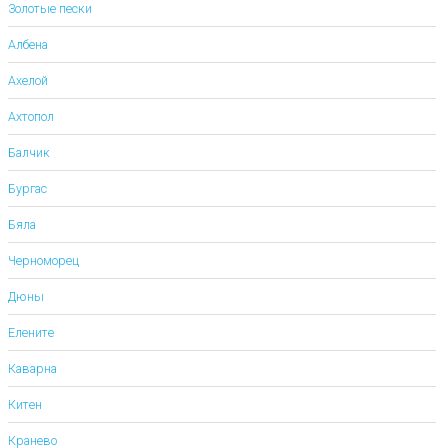
Золотые пески
Албена
Ахелой
Ахтопол
Балчик
Бургас
Бяла
Черноморец
Дюны
Елените
Каварна
Китен
Кранево