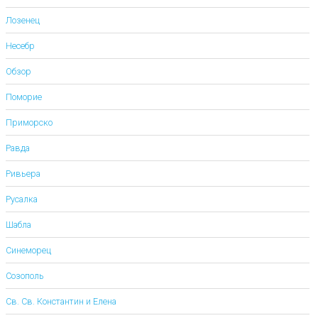
Лозенец
Несебр
Обзор
Поморие
Приморско
Равда
Ривьера
Русалка
Шабла
Синеморец
Созополь
Св. Св. Константин и Елена