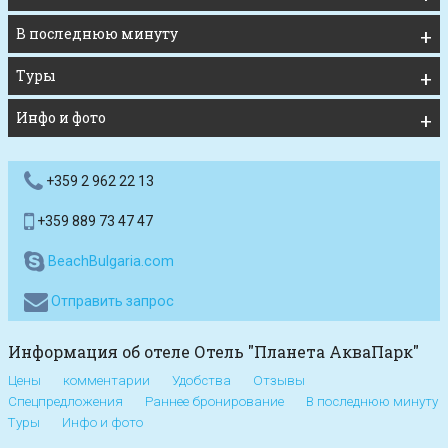
В последнюю минуту
Туры
Инфо и фото
+359 2 962 22 13
+359 889 73 47 47
BeachBulgaria.com
Отправить запрос
Информация об отеле Отель "Планета АкваПарк"
Цены
комментарии
Удобства
Отзывы
Спецпредложения
Раннее бронирование
В последнюю минуту
Туры
Инфо и фото