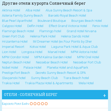
Другие отели курорта Солнечный берег
Aktinia Hotel
Alba Hotel
Alua Sunny Beach Resort & Spa
Asteria Family Sunny Beach
Barcelo Royal Beach Hotel
Blue Pearl Aparthotel
Boulevard Boutique
Bourgas Beach Hotel
Calypso Hotel
Delfin Hotel
Effect Grand Victoria Hotel
Fenix Hotel
Flamingo Beach Hotel
Flamingo hotel
Grand Hotel Nirvana
Green Fort Club
Helena Park Hotel
Helena Sands Hotel
Hrizantema Hotel
IM Dreamer Hotel (ex.Four Points by Sher
Imperial Resort
Kotva Hotel
Laguna Park Hotel & Aqua Club
Lion Hotel
Longosa Hotel
Marvel Hotel
MPM Astoria Hotel
MPM Condor Hotel
MPM Kalina Garden Hotel
MPM Orel Hotel
Neptun Beach Hotel
Nessebar Beach Hotel
Nessebar Fort Club
Nobel Hotel
Palace Hotel
Planeta Hotel and AquaPark
Prestige Fort Beach
Secrets Sunny Beach Resort & SPA
Slavyanski hotel
Sunny Beach Club
Tiara Beach hotel
Trakia Hotel
Trakia Plaza Hotel & Apartments
Wela Hotel
ОТЕЛИ - СОЛНЕЧНЫЙ БЕРЕГ
Барсело Роял Бийч