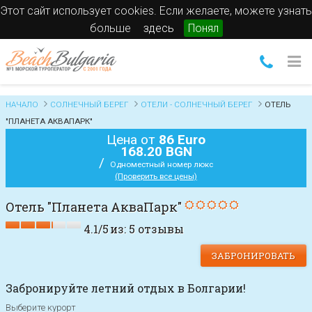
Этот сайт использует cookies. Если желаете, можете узнать
больше
здесь
Понял
НАЧАЛО
СОЛНЕЧНЫЙ БЕРЕГ
ОТЕЛИ - СОЛНЕЧНЫЙ БЕРЕГ
ОТЕЛЬ
"ПЛАНЕТА АКВАПАРК"
Цена от
86 Euro
168.20 BGN
/
Одноместный номер люкс
(Проверить все цены)
Отель "Планета АкваПарк"
4.1
/
5
из:
5
отзывы
ЗАБРОНИРОВАТЬ
Забронируйте летний отдых в Болгарии!
Выберите курорт