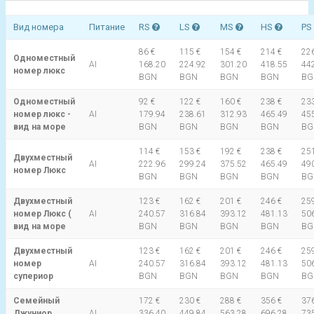
Вид номера
Питание
RS
LS
MS
HS
PS
86 €
115 €
154 €
214 €
226
Одноместный
AI
168.20
224.92
301.20
418.55
44
номер люкс
BGN
BGN
BGN
BGN
BG
Одноместный
92 €
122 €
160 €
238 €
233
номер люкс -
AI
179.94
238.61
312.93
465.49
45
вид на море
BGN
BGN
BGN
BGN
BG
114 €
153 €
192 €
238 €
251
Двухместный
AI
222.96
299.24
375.52
465.49
49
номер Люкс
BGN
BGN
BGN
BGN
BG
Двухместный
123 €
162 €
201 €
246 €
259
номер Люкс (
AI
240.57
316.84
393.12
481.13
50
вид на море
BGN
BGN
BGN
BGN
BG
Двухместный
123 €
162 €
201 €
246 €
259
номер
AI
240.57
316.84
393.12
481.13
50
супериор
BGN
BGN
BGN
BGN
BG
Семейный
172 €
230 €
288 €
356 €
376
Джуниор
AI
336.40
449.84
563.28
696.28
73