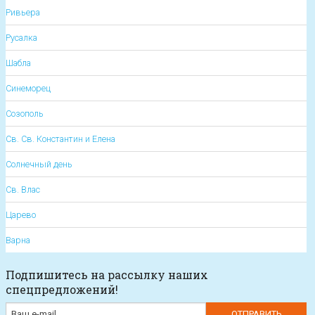
Ривьера
Русалка
Шабла
Синеморец
Созополь
Св. Св. Константин и Елена
Солнечный день
Св. Влас
Царево
Варна
Подпишитесь на рассылку наших
спецпредложений!