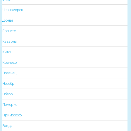
Черноморец
Дюны
Елените
Каварна
Китен
Кранево
Лозенец
Несебр
Обзор
Поморие
Приморско
Равда