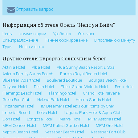
Отправить запрос
Информация об отеле Отель "Нептун Бийч"
Цены
комментарии
Удобства
Отзывы
Спецпредложения
Раннее бронирование
В последнюю минуту
Туры
Инфо и фото
Другие отели курорта Солнечный берег
Aktinia Hotel
Alba Hotel
Alua Sunny Beach Resort & Spa
Asteria Family Sunny Beach
Barcelo Royal Beach Hotel
Blue Pearl Aparthotel
Boulevard Boutique
Bourgas Beach Hotel
Calypso Hotel
Delfin Hotel
Effect Grand Victoria Hotel
Fenix Hotel
Flamingo Beach Hotel
Flamingo hotel
Grand Hotel Nirvana
Green Fort Club
Helena Park Hotel
Helena Sands Hotel
Hrizantema Hotel
IM Dreamer Hotel (ex.Four Points by Sher
Imperial Resort
Kotva Hotel
Laguna Park Hotel & Aqua Club
Lion Hotel
Longosa Hotel
Marvel Hotel
MPM Astoria Hotel
MPM Condor Hotel
MPM Kalina Garden Hotel
MPM Orel Hotel
Neptun Beach Hotel
Nessebar Beach Hotel
Nessebar Fort Club