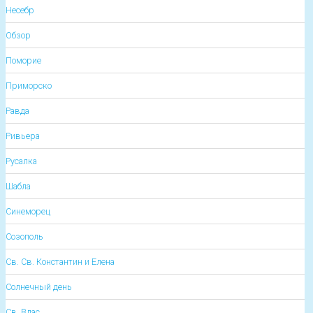
Несебр
Обзор
Поморие
Приморско
Равда
Ривьера
Русалка
Шабла
Синеморец
Созополь
Св. Св. Константин и Елена
Солнечный день
Св. Влас