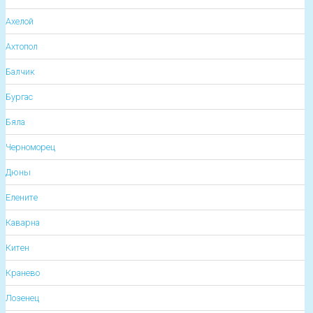
Ахелой
Ахтопол
Балчик
Бургас
Бяла
Черноморец
Дюны
Елените
Каварна
Китен
Кранево
Лозенец