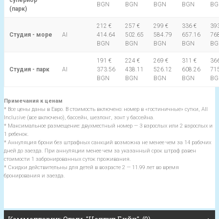
супериор
BGN
BGN
BGN
BGN
BG
(парк)
212 €
257 €
299 €
336 €
393
Студия - море
AI
414.64
502.65
584.79
657.16
76
BGN
BGN
BGN
BGN
BG
191 €
224 €
269 €
311 €
366
Студия - парк
AI
373.56
438.11
526.12
608.26
71
BGN
BGN
BGN
BGN
BG
Примечания к ценам
* Все цены даны в Евро. В стоимость включено: номер в «гостиничные» сутки, All
Inclusive (все включено), бассейн, шезлонг, зонт у бассейна.
* Максимальное размещение: двухместный номер — 3 взрослых или 2 взрослых и
1 ребенок.
* Аннуляция брони без штрафных санкций возможна не менее чем за 14 рабочих
дней до заезда. При аннуляции менее чем за указанный срок штраф равен
стоимости 1 забронированных суток проживания.
* Скидки действительны для детей в возрасте 2 — 11.99 лет во время
бронирования и заезда.