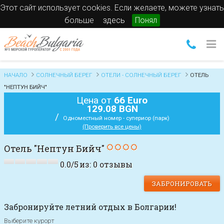
Этот сайт использует cookies. Если желаете, можете узнать
больше
здесь
Понял
НАЧАЛО
СОЛНЕЧНЫЙ БЕРЕГ
ОТЕЛИ - СОЛНЕЧНЫЙ БЕРЕГ
ОТЕЛЬ
"НЕПТУН БИЙЧ"
Цена от
66 Euro
129.08 BGN
/
Одноместный номер - супериор (парк)
(Проверить все цены)
Отель "Нептун Бийч"
0.0
/
5
из:
0
отзывы
ЗАБРОНИРОВАТЬ
Забронируйте летний отдых в Болгарии!
Выберите курорт