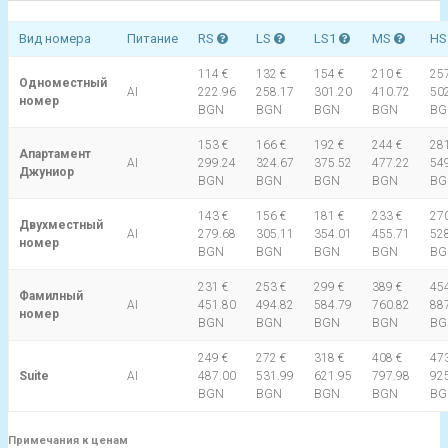
Вид номера
Питание
RS
LS
LS1
MS
H
114 €
132 €
154 €
210 €
257
Одноместный
AI
222.96
258.17
301.20
410.72
50
номер
BGN
BGN
BGN
BGN
BG
153 €
166 €
192 €
244 €
281
Апартамент
AI
299.24
324.67
375.52
477.22
54
Джуниор
BGN
BGN
BGN
BGN
BG
143 €
156 €
181 €
233 €
270
Двухместный
AI
279.68
305.11
354.01
455.71
52
номер
BGN
BGN
BGN
BGN
BG
231 €
253 €
299 €
389 €
454
Фамилный
AI
451.80
494.82
584.79
760.82
88
номер
BGN
BGN
BGN
BGN
BG
249 €
272 €
318 €
408 €
473
Suite
AI
487.00
531.99
621.95
797.98
92
BGN
BGN
BGN
BGN
BG
Примечания к ценам