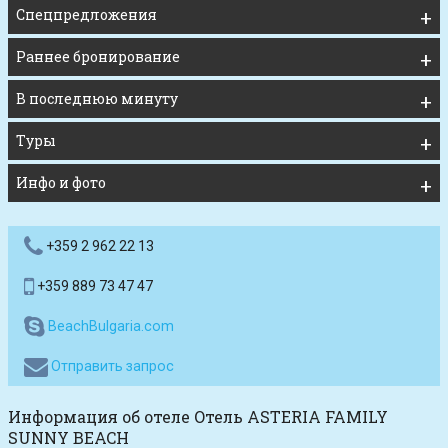
Спецпредложения
Раннее бронирование
В последнюю минуту
Туры
Инфо и фото
+359 2 962 22 13
+359 889 73 47 47
BeachBulgaria.com
Отправить запрос
Информация об отеле Oтель ASTERIA FAMILY
SUNNY BEACH