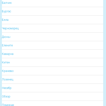
Балчик
Бургас
Бяла
Черноморец
Дюны
Елените
Каварна
Китен
Кранево
Лозенец
Несебр
Обзор
Поморие