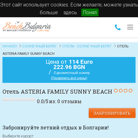
Этот сайт использует cookies. Если желаете, можете узнать
больше
здесь
Понял
НАЧАЛО
СОЛНЕЧНЫЙ БЕРЕГ
ОТЕЛИ - СОЛНЕЧНЫЙ БЕРЕГ
OТЕЛЬ
ASTERIA FAMILY SUNNY BEACH
Цена от
114 Euro
222.96 BGN
/
Одноместный номер
(Проверить все цены)
Oтель ASTERIA FAMILY SUNNY BEACH
0.0
/
5
из:
0
отзывы
ЗАБРОНИРОВАТЬ
Забронируйте летний отдых в Болгарии!
Выберите курорт