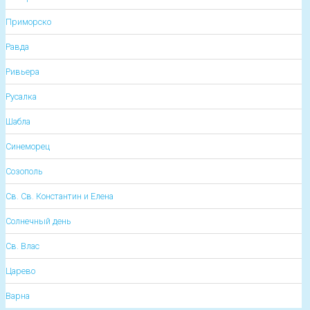
Приморско
Равда
Ривьера
Русалка
Шабла
Синеморец
Созополь
Св. Св. Константин и Елена
Солнечный день
Св. Влас
Царево
Варна