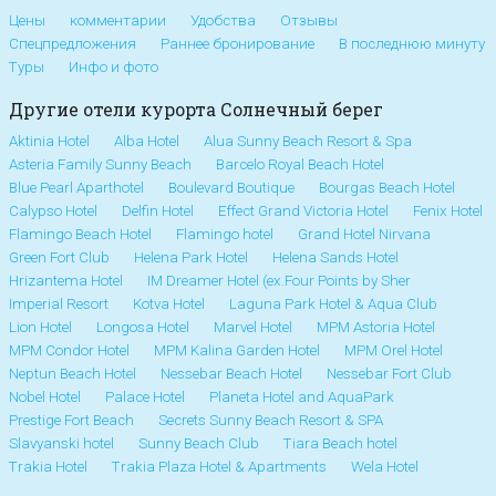
Цены
комментарии
Удобства
Отзывы
Спецпредложения
Раннее бронирование
В последнюю минуту
Туры
Инфо и фото
Другие отели курорта Солнечный берег
Aktinia Hotel
Alba Hotel
Alua Sunny Beach Resort & Spa
Asteria Family Sunny Beach
Barcelo Royal Beach Hotel
Blue Pearl Aparthotel
Boulevard Boutique
Bourgas Beach Hotel
Calypso Hotel
Delfin Hotel
Effect Grand Victoria Hotel
Fenix Hotel
Flamingo Beach Hotel
Flamingo hotel
Grand Hotel Nirvana
Green Fort Club
Helena Park Hotel
Helena Sands Hotel
Hrizantema Hotel
IM Dreamer Hotel (ex.Four Points by Sher
Imperial Resort
Kotva Hotel
Laguna Park Hotel & Aqua Club
Lion Hotel
Longosa Hotel
Marvel Hotel
MPM Astoria Hotel
MPM Condor Hotel
MPM Kalina Garden Hotel
MPM Orel Hotel
Neptun Beach Hotel
Nessebar Beach Hotel
Nessebar Fort Club
Nobel Hotel
Palace Hotel
Planeta Hotel and AquaPark
Prestige Fort Beach
Secrets Sunny Beach Resort & SPA
Slavyanski hotel
Sunny Beach Club
Tiara Beach hotel
Trakia Hotel
Trakia Plaza Hotel & Apartments
Wela Hotel