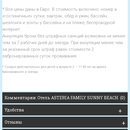
* Все цены даны в Евро. В стоимость включено: номер в
«гостиничные» сутки,
завтрак, обед и ужин,
бассейн,
шезлонги и зонты
у бассейна и на пляже, беспроводной
интернет.
Аннуляция брони без штрафных санкций возможна не менее
чем за 7 рабочих дней до заезда. При аннуляции менее чем
за указанный срок штраф равен стоимости 2
забронированных суток проживания.
* Скидки действительны для детей в возрасте 2 — 11.99 лет во время
бронирования и заезда.
Комментарии: Oтель ASTERIA FAMILY SUNNY BEACH (0)
Удобства
Отзывы