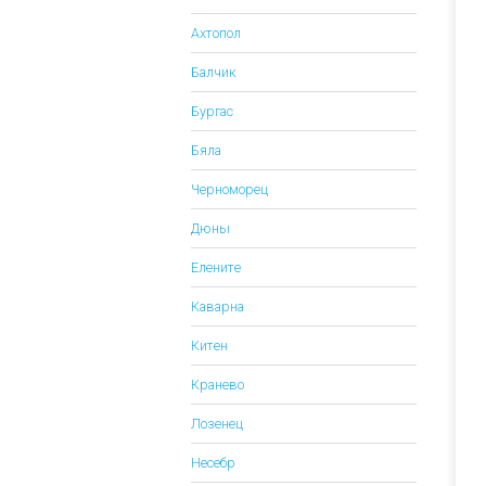
Ахтопол
Балчик
Бургас
Бяла
Черноморец
Дюны
Елените
Каварна
Китен
Кранево
Лозенец
Несебр