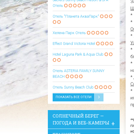
З
Отель
Ш
*
Отель "Планета АкваПарк"
*
О
Хелена Парк Отель
*
У
Effect Grand Victoria Hotel
*
Hotel Laguna Park & Aqua Club
б
*
н
Oтель ASTERIA FAMILY SUNNY
BEACH
*
С
Oтель Sunny Beach Club
*
ПОКАЗАТЬ ВСЕ ОТЕЛИ
и
п
СОЛНЕЧНЫЙ БЕРЕГ —
*
ПОГОДА И ВЕБ-КАМЕРЫ
г
н