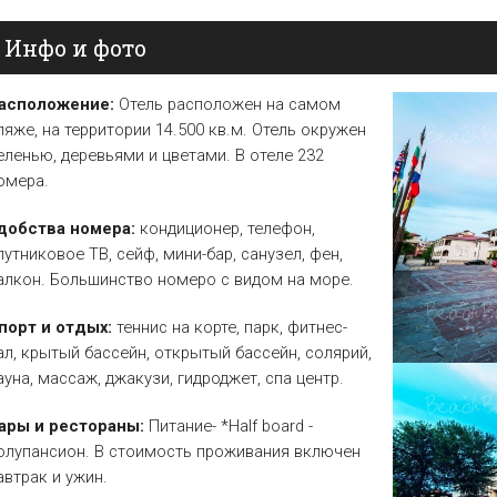
Елена
Св. Св. Константин и
Отели в Св. Влас
Инфо и фото
Елена
Отели в Варне
асположение:
Отель расположен на самом
ляже, на территории 14.500 кв.м. Отель окружен
еленью, деревьями и цветами. В отеле 232
омера.
добства номера:
кондиционер, телефон,
путниковое ТВ, сейф, мини-бар, санузел, фен,
алкон. Большинство номеро с видом на море.
порт и отдых:
теннис на корте, парк, фитнес-
ал, крытый бассейн, открытый бассейн, солярий,
ауна, массаж, джакузи, гидроджет, спа центр.
ары и рестораны:
Питание- *Half board -
олупансион. В стоимость проживания включен
автрак и ужин.