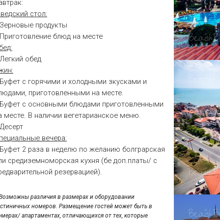
автрак:
ведский стол:
 Зерновые продукты
 Приготовление блюд на месте
бед:
 Легкий обед
жин:
 Буфет с горячими и холодными зкусками и
людами, приготовленными на месте.
 Буфет с основными блюдами приготовленными
а месте. В наличии вегетарианское меню.
 Десерт
пециальные вечера:
 Буфет 2 раза в неделю по желанию болграрская
ли средиземноморская кухня (бе доп.платы/ с
редварительной резервацией).
*Возможны различия в размерах и оборудовании
остиничных номеров. Размещение гостей может быть в
омерах/ апартаментах, отличающихся от тех, которые