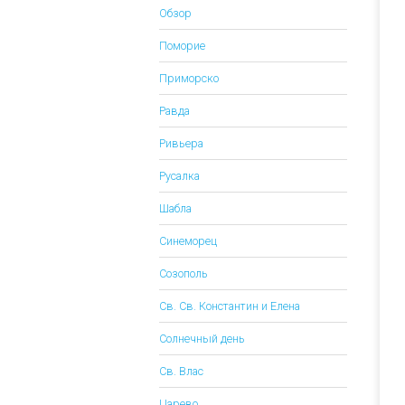
Обзор
Поморие
Приморско
Равда
Ривьера
Русалка
Шабла
Синеморец
Созополь
Св. Св. Константин и Елена
Солнечный день
Св. Влас
Царево