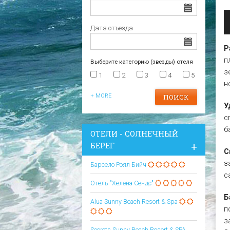
Царево
Варна
Отели в Царево
Дата отъезда
Р
п
Выберите категорию (звезды) отеля
з
1
2
3
4
5
н
+ MORE
У
с
б
ОТЕЛИ - СОЛНЕЧНЫЙ
БЕРЕГ
С
з
Барсело Роял Бийч
с
Отель "Хелена Сендс"
Б
Alua Sunny Beach Resort & Spa
п
з
Secrets Sunny Beach Resort & SPA