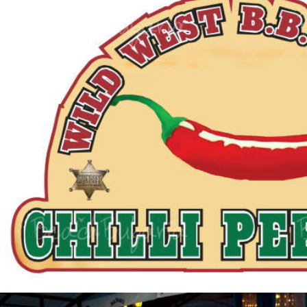
Елена
Св. Св. Константин и
Отели в Св. Влас
Елена
Отели в Варне