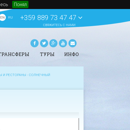
десь
Понял
+359 889 73 47 47
EN
RU
СВЯЖИТЕСЬ С НАМИ
ТРАНСФЕРЫ
ТУРЫ
ИНФО
рансферы -
Аренда автомобилей
Статьи
ронирование
Яхтинг в Болгарии
Новости
Ы И РЕСТОРАНЫ - СОЛНЕЧНЫЙ
ены трансферов в
СПА на морских курортах
События
олгарии
Болгарии
O BeachBulgaria.ru
Туры
Основная информация о
Болгарии
ПОКАЗАТЬ ВСЕ
ПОКАЗАТЬ ВСЕ