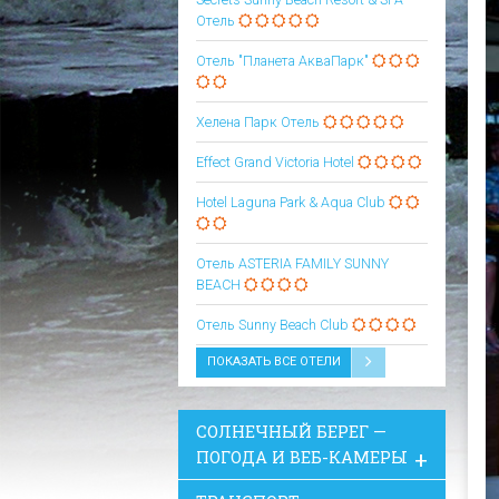
Отель
Отель "Планета АкваПарк"
Хелена Парк Отель
Effect Grand Victoria Hotel
Hotel Laguna Park & Aqua Club
Oтель ASTERIA FAMILY SUNNY
BEACH
Oтель Sunny Beach Club
ПОКАЗАТЬ ВСЕ ОТЕЛИ
СОЛНЕЧНЫЙ БЕРЕГ —
ПОГОДА И ВЕБ-КАМЕРЫ