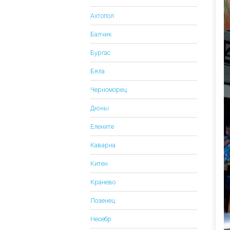
Ахтопол
Балчик
Бургас
Бяла
Черноморец
Дюны
Елените
Каварна
Китен
Кранево
Лозенец
Несебр