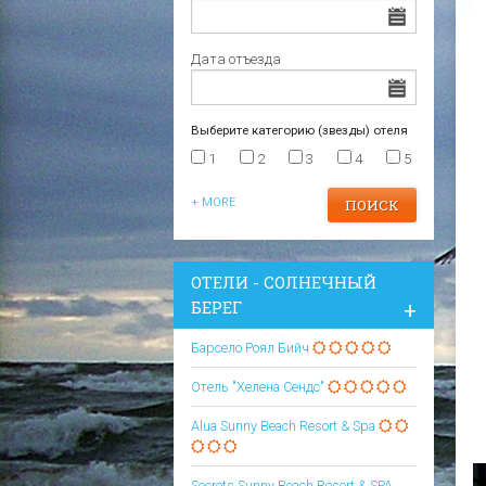
Царево
Варна
Отели в Царево
Дата отъезда
Выберите категорию (звезды) отеля
1
2
3
4
5
+ MORE
ОТЕЛИ - СОЛНЕЧНЫЙ
БЕРЕГ
Барсело Роял Бийч
Отель "Хелена Сендс"
Alua Sunny Beach Resort & Spa
Secrets Sunny Beach Resort & SPA