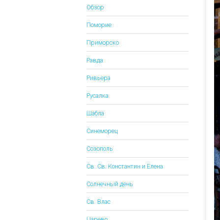
Обзор
Поморие
Приморско
Равда
Ривьера
Русалка
Шабла
Синеморец
Созополь
Св. Св. Константин и Елена
Солнечный день
Св. Влас
Царево