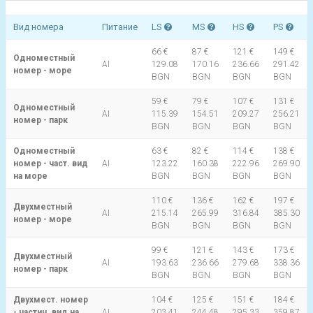
Вид номера
Питание
LS
MS
HS
PS
66 €
87 €
121 €
149 €
Одноместный
AI
129.08
170.16
236.66
291.42
номер - море
BGN
BGN
BGN
BGN
59 €
79 €
107 €
131 €
Одноместный
AI
115.39
154.51
209.27
256.21
номер - парк
BGN
BGN
BGN
BGN
Одноместный
63 €
82 €
114 €
138 €
номер - част. вид
AI
123.22
160.38
222.96
269.90
на море
BGN
BGN
BGN
BGN
110 €
136 €
162 €
197 €
Двухместный
AI
215.14
265.99
316.84
385.30
номер - море
BGN
BGN
BGN
BGN
99 €
121 €
143 €
173 €
Двухместный
AI
193.63
236.66
279.68
338.36
номер - парк
BGN
BGN
BGN
BGN
Двухмест. номер
104 €
125 €
151 €
184 €
- частич. вид на
AI
203.41
244.48
295.33
359.87