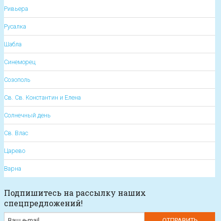
Ривьера
Русалка
Шабла
Синеморец
Созополь
Св. Св. Константин и Елена
Солнечный день
Св. Влас
Царево
Варна
Подпишитесь на рассылку наших
спецпредложений!