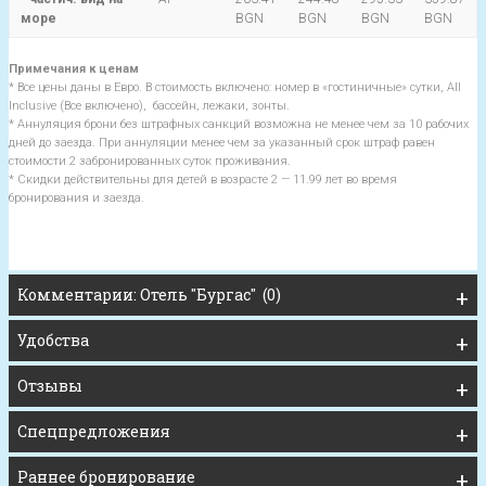
море
BGN
BGN
BGN
BGN
Примечания к ценам
* Все цены даны в Евро. В стоимость включено: номер в «гостиничные» сутки, All
Inclusive (Все включено), бассейн, лежаки, зонты.
* Аннуляция брони без штрафных санкций возможна не менее чем за 10 рабочих
дней до заезда. При аннуляции менее чем за указанный срок штраф равен
стоимости 2 забронированных суток проживания.
* Скидки действительны для детей в возрасте 2 — 11.99 лет во время
бронирования и заезда.
Комментарии: Отель "Бургас" (0)
Удобства
Отзывы
Спецпредложения
Раннее бронирование