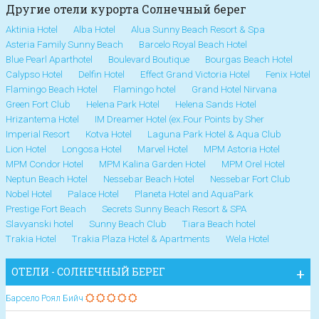
Другие отели курорта Солнечный берег
Aktinia Hotel
Alba Hotel
Alua Sunny Beach Resort & Spa
Asteria Family Sunny Beach
Barcelo Royal Beach Hotel
Blue Pearl Aparthotel
Boulevard Boutique
Bourgas Beach Hotel
Calypso Hotel
Delfin Hotel
Effect Grand Victoria Hotel
Fenix Hotel
Flamingo Beach Hotel
Flamingo hotel
Grand Hotel Nirvana
Green Fort Club
Helena Park Hotel
Helena Sands Hotel
Hrizantema Hotel
IM Dreamer Hotel (ex.Four Points by Sher
Imperial Resort
Kotva Hotel
Laguna Park Hotel & Aqua Club
Lion Hotel
Longosa Hotel
Marvel Hotel
MPM Astoria Hotel
MPM Condor Hotel
MPM Kalina Garden Hotel
MPM Orel Hotel
Neptun Beach Hotel
Nessebar Beach Hotel
Nessebar Fort Club
Nobel Hotel
Palace Hotel
Planeta Hotel and AquaPark
Prestige Fort Beach
Secrets Sunny Beach Resort & SPA
Slavyanski hotel
Sunny Beach Club
Tiara Beach hotel
Trakia Hotel
Trakia Plaza Hotel & Apartments
Wela Hotel
ОТЕЛИ - СОЛНЕЧНЫЙ БЕРЕГ
Барсело Роял Бийч