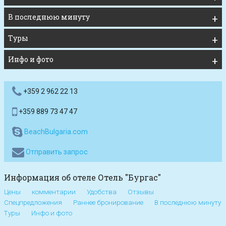
В последнюю минуту
Туры
Инфо и фото
+359 2 962 22 13
+359 889 73 47 47
BeachBulgaria.com
Отправить запрос
Информация об отеле Отель "Бургас"
Цены
комментарии
Удобства
Отзывы
Спецпредложения
Раннее бронирование
В последнюю минуту
Туры
Инфо и фото