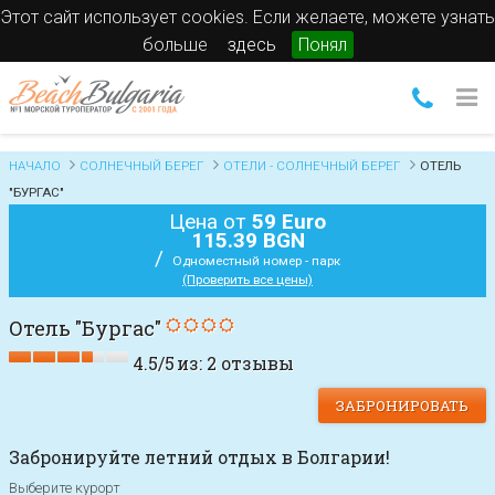
Этот сайт использует cookies. Если желаете, можете узнать
больше
здесь
Понял
НАЧАЛО
СОЛНЕЧНЫЙ БЕРЕГ
ОТЕЛИ - СОЛНЕЧНЫЙ БЕРЕГ
ОТЕЛЬ
"БУРГАС"
Цена от
59 Euro
115.39 BGN
/
Одноместный номер - парк
(Проверить все цены)
Отель "Бургас"
4.5
/
5
из:
2
отзывы
ЗАБРОНИРОВАТЬ
Забронируйте летний отдых в Болгарии!
Выберите курорт