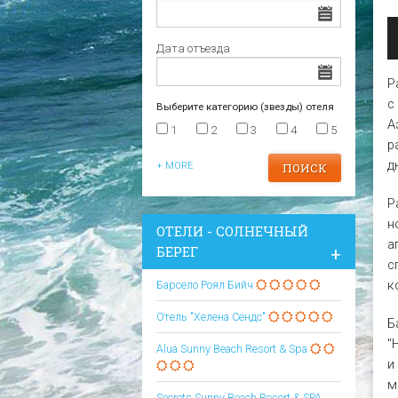
Царево
Варна
Отели в Царево
Дата отъезда
Р
с
Выберите категорию (звезды) отеля
А
1
2
3
4
5
р
д
+ MORE
Р
н
ОТЕЛИ - СОЛНЕЧНЫЙ
а
БЕРЕГ
с
к
Барсело Роял Бийч
Отель "Хелена Сендс"
Б
"
Alua Sunny Beach Resort & Spa
и
м
Secrets Sunny Beach Resort & SPA