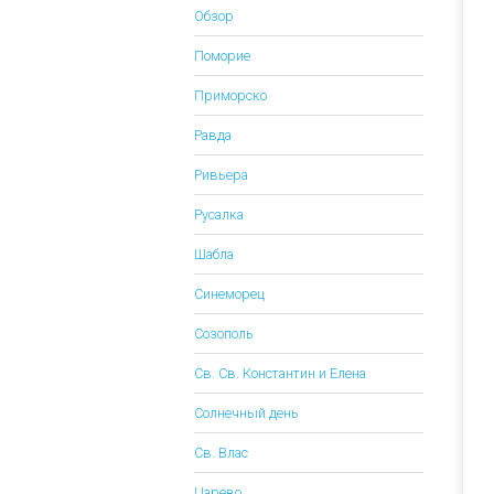
Обзор
Поморие
Приморско
Равда
Ривьера
Русалка
Шабла
Синеморец
Созополь
Св. Св. Константин и Елена
Солнечный день
Св. Влас
Царево