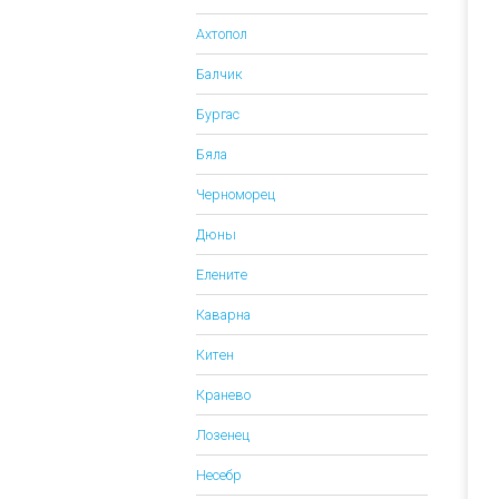
Ахтопол
Балчик
Бургас
Бяла
Черноморец
Дюны
Елените
Каварна
Китен
Кранево
Лозенец
Несебр