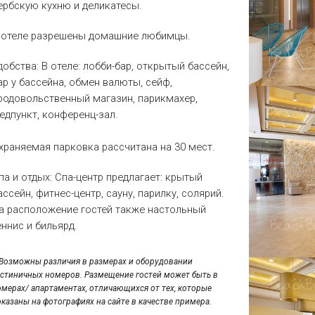
ербскую кухню и деликатесы.
 отеле разрешены домашние любимцы.
добства
: В отеле: лобби-бар, открытый бассейн,
ар у бассейна, обмен валюты, сейф,
родовольственный магазин, парикмахер,
едпункт, конференц-зал.
храняемая парковка рассчитана на 30 мест.
па и отдых
: Спа-центр предлагает: крытый
ассейн, фитнес-центр, сауну, парилку, солярий.
а расположение гостей также настольный
еннис и бильярд.
*Возможны различия в размерах и оборудовании
остиничных номеров. Размещение гостей может быть в
омерах/ апартаментах, отличающихся от тех, которые
оказаны на фотографиях на сайте в качестве примера.