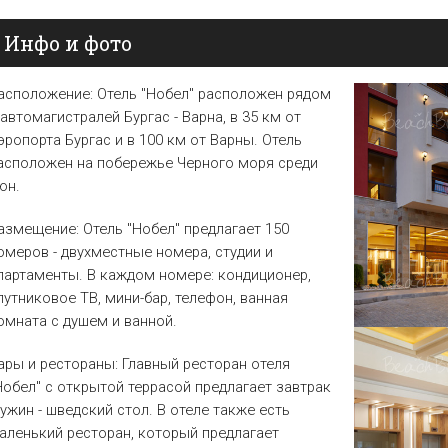
Елена
Св. Св. Константин и
Отели в Св. Влас
Инфо и фото
Елена
Отели в Варне
асположение
: Отель "Нобел" расположен рядом
 автомагистралей Бургас - Варна, в 35 км от
эропорта Бургас и в 100 км от Варны. Отель
асположен на побережье Черного моря среди
юн.
азмещение
: Отель "Нобел" предлагает 150
омеров - двухместные номера, студии и
партаменты. В каждом номере: кондиционер,
путниковое ТВ, мини-бар, телефон, ванная
омната с душем и ванной.
ары и рестораны:
Главный ресторан отеля
Нобел" с открытой террасой предлагает завтрак
 ужин - шведский стол. В отеле также есть
аленький ресторан, который предлагает