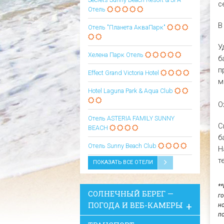
с
Отель
В
Отель "Планета АкваПарк"
У
Хелена Парк Отель
б
п
Effect Grand Victoria Hotel
м
Hotel Laguna Park & Aqua Club
О
Oтель ASTERIA FAMILY SUNNY
С
BEACH
б
Oтель Sunny Beach Club
Н
т
ПОКАЗАТЬ ВСЕ ОТЕЛИ
*
СОЛНЕЧНЫЙ БЕРЕГ —
г
ПОГОДА И ВЕБ-КАМЕРЫ
н
п