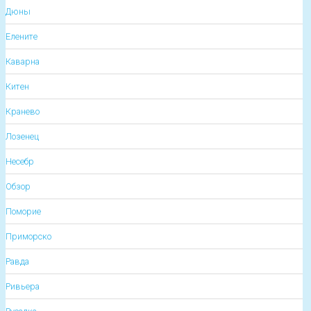
Дюны
Елените
Каварна
Китен
Кранево
Лозенец
Несебр
Обзор
Поморие
Приморско
Равда
Ривьера