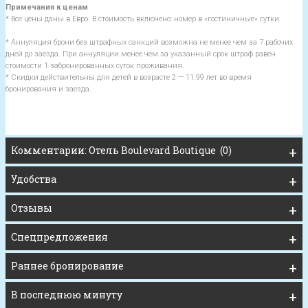
Примечания к ценам
* Все цены даны в Евро. В стоимость включено: номер в «гостиничные» сутки.
* Аннуляция брони без штрафных санкций возможна не менее чем за 7 рабочих
дней до заезда. При аннуляции менее чем за указанный срок штраф равен
стоимости 1 забронированных суток проживания.
* Скидки действительны для детей в возрасте 2 — 11.99 лет во время
бронирования и заезда.
Комментарии: Отель Boulevard Boutique (0)
Удобства
Отзывы
Спецпредложения
Раннее бронирование
В последнюю минуту