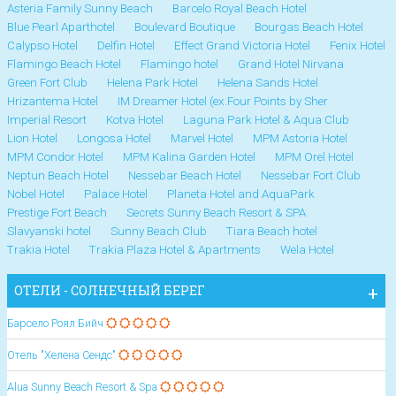
Asteria Family Sunny Beach
Barcelo Royal Beach Hotel
Blue Pearl Aparthotel
Boulevard Boutique
Bourgas Beach Hotel
Calypso Hotel
Delfin Hotel
Effect Grand Victoria Hotel
Fenix Hotel
Flamingo Beach Hotel
Flamingo hotel
Grand Hotel Nirvana
Green Fort Club
Helena Park Hotel
Helena Sands Hotel
Hrizantema Hotel
IM Dreamer Hotel (ex.Four Points by Sher
Imperial Resort
Kotva Hotel
Laguna Park Hotel & Aqua Club
Lion Hotel
Longosa Hotel
Marvel Hotel
MPM Astoria Hotel
MPM Condor Hotel
MPM Kalina Garden Hotel
MPM Orel Hotel
Neptun Beach Hotel
Nessebar Beach Hotel
Nessebar Fort Club
Nobel Hotel
Palace Hotel
Planeta Hotel and AquaPark
Prestige Fort Beach
Secrets Sunny Beach Resort & SPA
Slavyanski hotel
Sunny Beach Club
Tiara Beach hotel
Trakia Hotel
Trakia Plaza Hotel & Apartments
Wela Hotel
ОТЕЛИ - СОЛНЕЧНЫЙ БЕРЕГ
Барсело Роял Бийч
Отель "Хелена Сендс"
Alua Sunny Beach Resort & Spa