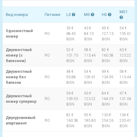
MS1
Вид номера
Питание
LS
MS
HS
35 €
43 €
65 €
54 €
Одноместный
RO
68.45
84.10
127.13
105.61
номер
BGN
BGN
BGN
BGN
Двухместный
52 €
58 €
82 €
63 €
номер (с
RO
101.70
113.44
160.38
123.22
балконом)
BGN
BGN
BGN
BGN
Двухместный
48 €
54 €
69 €
58 €
номер без
RO
93.88
105.61
134.95
113.44
балкона
BGN
BGN
BGN
BGN
56 €
63 €
84 €
67 €
Двухместный
RO
109.53
123.22
164.29
131.04
номер супериор
BGN
BGN
BGN
BGN
82 €
95 €
130 €
104 €
Двухуровневый
RO
160.38
185.80
254.26
203.41
апартамент
BGN
BGN
BGN
BGN