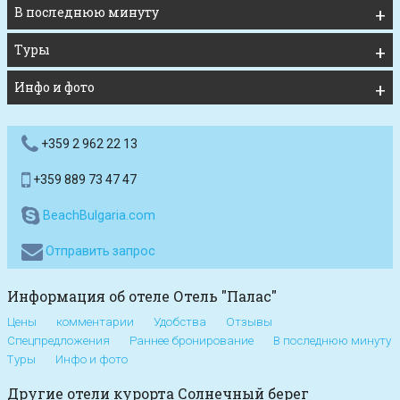
В последнюю минуту
Туры
Инфо и фото
+359 2 962 22 13
+359 889 73 47 47
BeachBulgaria.com
Отправить запрос
Информация об отеле Отель "Палас"
Цены
комментарии
Удобства
Отзывы
Спецпредложения
Раннее бронирование
В последнюю минуту
Туры
Инфо и фото
Другие отели курорта Солнечный берег