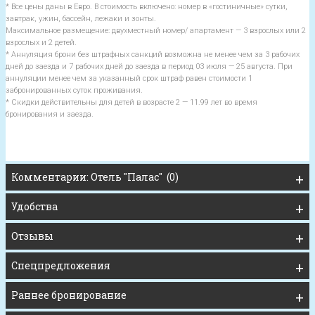
* Все цены даны в Евро. В стоимость включено: номер в «гостиничные» сутки,
завтрак, ужин, бассейн, лежаки и зонты.
Максимальное размещение: двухместный номер/ апартамент — 3 взрослых или 2
взрослых и 2 детей.
* Аннуляция брони без штрафных санкций возможна не менее чем за 3 рабочих
дней до заезда и 7 рабочих дней до заезда в период 03 июля — 25 августа. При
аннуляции менее чем за указанный срок штраф равен стоимости 1
забронированных суток проживания.
* Скидки действительны для детей в возрасте 2 — 11.99 лет во время
бронирования и заезда.
Комментарии: Отель "Палас" (0)
Удобства
Отзывы
Спецпредложения
Раннее бронирование