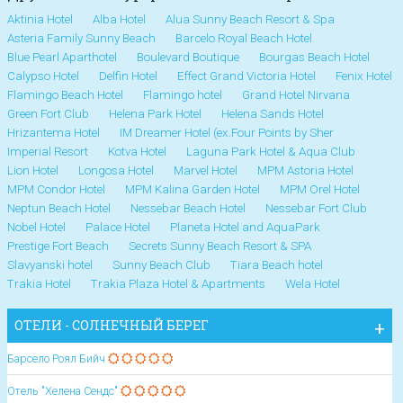
Aktinia Hotel
Alba Hotel
Alua Sunny Beach Resort & Spa
Asteria Family Sunny Beach
Barcelo Royal Beach Hotel
Blue Pearl Aparthotel
Boulevard Boutique
Bourgas Beach Hotel
Calypso Hotel
Delfin Hotel
Effect Grand Victoria Hotel
Fenix Hotel
Flamingo Beach Hotel
Flamingo hotel
Grand Hotel Nirvana
Green Fort Club
Helena Park Hotel
Helena Sands Hotel
Hrizantema Hotel
IM Dreamer Hotel (ex.Four Points by Sher
Imperial Resort
Kotva Hotel
Laguna Park Hotel & Aqua Club
Lion Hotel
Longosa Hotel
Marvel Hotel
MPM Astoria Hotel
MPM Condor Hotel
MPM Kalina Garden Hotel
MPM Orel Hotel
Neptun Beach Hotel
Nessebar Beach Hotel
Nessebar Fort Club
Nobel Hotel
Palace Hotel
Planeta Hotel and AquaPark
Prestige Fort Beach
Secrets Sunny Beach Resort & SPA
Slavyanski hotel
Sunny Beach Club
Tiara Beach hotel
Trakia Hotel
Trakia Plaza Hotel & Apartments
Wela Hotel
ОТЕЛИ - СОЛНЕЧНЫЙ БЕРЕГ
Барсело Роял Бийч
Отель "Хелена Сендс"