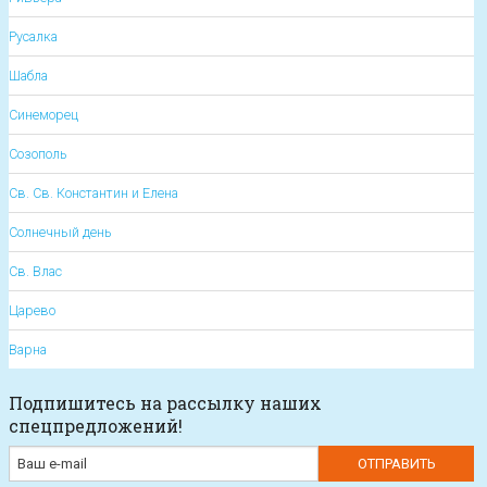
Русалка
Шабла
Синеморец
Созополь
Св. Св. Константин и Елена
Солнечный день
Св. Влас
Царево
Варна
Подпишитесь на рассылку наших
спецпредложений!