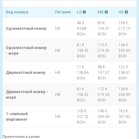
Вид номера
Питание
LS
MS
HS
48 €
80 €
109 €
Одноместный номер
HB
93.88
156.47
213.19
BGN
BGN
BGN
81 €
112 €
136 €
Одноместный номер
HB
158.42
219.05
265.99
- море
BGN
BGN
BGN
71 €
98 €
122 €
Двухместный номер
HB
138.86
191.67
238.61
BGN
BGN
BGN
81 €
112 €
136 €
Двухместный номер -
HB
158.42
219.05
265.99
море
BGN
BGN
BGN
106 €
148 €
183 €
1-спальный
HB
207.32
289.46
357.92
апартамент
BGN
BGN
BGN
Примечания к ценам