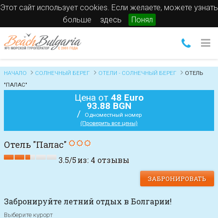
Этот сайт использует cookies. Если желаете, можете узнать
больше
здесь
Понял
НАЧАЛО
СОЛНЕЧНЫЙ БЕРЕГ
ОТЕЛИ - СОЛНЕЧНЫЙ БЕРЕГ
ОТЕЛЬ
"ПАЛАС"
Цена от
48 Euro
93.88 BGN
/
Одноместный номер
(Проверить все цены)
Отель "Палас"
3.5
/
5
из:
4
отзывы
ЗАБРОНИРОВАТЬ
Забронируйте летний отдых в Болгарии!
Выберите курорт