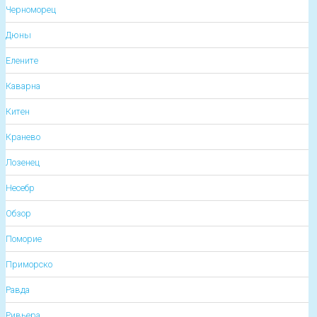
Черноморец
Дюны
Елените
Каварна
Китен
Кранево
Лозенец
Несебр
Обзор
Поморие
Приморско
Равда
Ривьера