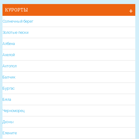
КУРОРТЫ
Солнечный берег
Золотые пески
Албена
Ахелой
Ахтопол
Балчик
Бургас
Бяла
Черноморец
Дюны
Елените