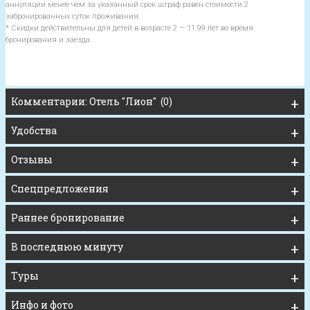
аннуляции менее чем за указанный срок штраф равен стоимости 2
забронированных суток проживания.
* Скидки действительны для детей в возрасте 2 — 11.99 лет во время
бронирования и заезда.
Комментарии: Отель "Лион" (0)
Удобства
Отзывы
Спецпредложения
Раннее бронирование
В последнюю минуту
Туры
Инфо и фото