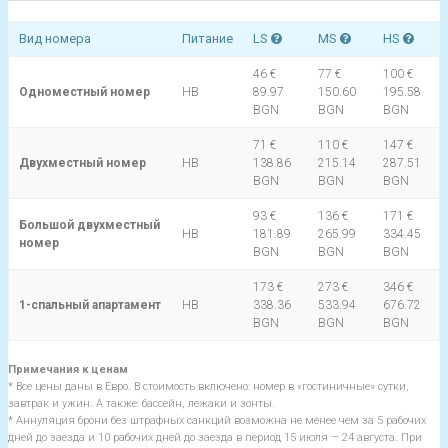
Вид номера
Питание
LS
MS
HS
46 €
77 €
100 €
Одноместный номер
HB
89.97
150.60
195.58
BGN
BGN
BGN
71 €
110 €
147 €
Двухместный номер
HB
138.86
215.14
287.51
BGN
BGN
BGN
93 €
136 €
171 €
Большой двухместный
HB
181.89
265.99
334.45
номер
BGN
BGN
BGN
173 €
273 €
346 €
1-спальный апартамент
HB
338.36
533.94
676.72
BGN
BGN
BGN
Примечания к ценам
* Все цены даны в Евро. В стоимость включено: номер в «гостиничные» сутки,
завтрак и ужин. А также: бассейн, лежаки и зонты.
* Аннуляция брони без штрафных санкций возможна не менее чем за 5 рабочих
дней до заезда и 10 рабочих дней до заезда в период 15 июля — 24 августа. При