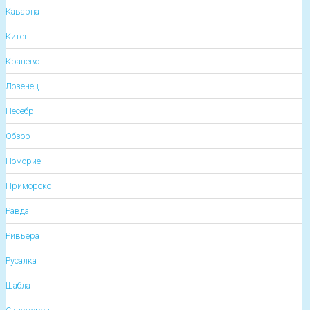
Каварна
Китен
Кранево
Лозенец
Несебр
Обзор
Поморие
Приморско
Равда
Ривьера
Русалка
Шабла