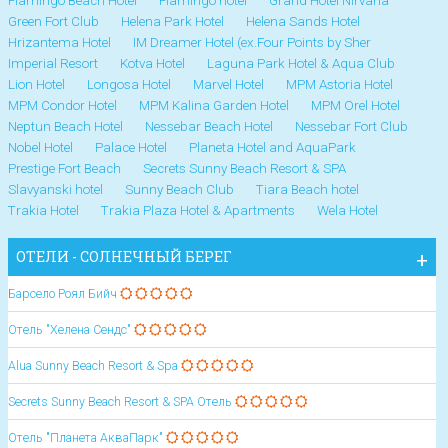
Flamingo Beach Hotel
Flamingo hotel
Grand Hotel Nirvana
Green Fort Club
Helena Park Hotel
Helena Sands Hotel
Hrizantema Hotel
IM Dreamer Hotel (ex.Four Points by Sher
Imperial Resort
Kotva Hotel
Laguna Park Hotel & Aqua Club
Lion Hotel
Longosa Hotel
Marvel Hotel
MPM Astoria Hotel
MPM Condor Hotel
MPM Kalina Garden Hotel
MPM Orel Hotel
Neptun Beach Hotel
Nessebar Beach Hotel
Nessebar Fort Club
Nobel Hotel
Palace Hotel
Planeta Hotel and AquaPark
Prestige Fort Beach
Secrets Sunny Beach Resort & SPA
Slavyanski hotel
Sunny Beach Club
Tiara Beach hotel
Trakia Hotel
Trakia Plaza Hotel & Apartments
Wela Hotel
ОТЕЛИ - СОЛНЕЧНЫЙ БЕРЕГ
Барсело Роял Бийч
Отель "Хелена Сендс"
Alua Sunny Beach Resort & Spa
Secrets Sunny Beach Resort & SPA Отель
Отель "Планета АкваПарк"