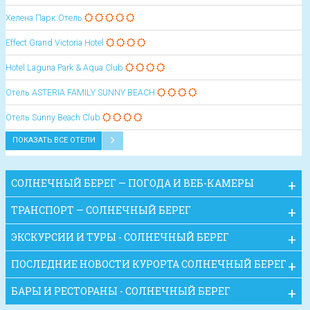
Хелена Парк Отель
Effect Grand Victoria Hotel
Hotel Laguna Park & Aqua Club
Oтель ASTERIA FAMILY SUNNY BEACH
Oтель Sunny Beach Club
ПОКАЗАТЬ ВСЕ ОТЕЛИ
СОЛНЕЧНЫЙ БЕРЕГ — ПОГОДА И ВЕБ-КАМЕРЫ
ТРАНСПОРТ — СОЛНЕЧНЫЙ БЕРЕГ
ЭКСКУРСИИ И ТУРЫ - СОЛНЕЧНЫЙ БЕРЕГ
ПОСЛЕДНИЕ НОВОСТИ КУРОРТА СОЛНЕЧНЫЙ БЕРЕГ
БАРЫ И РЕСТОРАНЫ - СОЛНЕЧНЫЙ БЕРЕГ