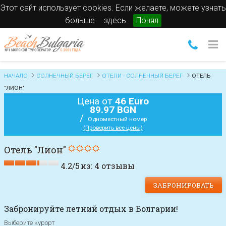
Этот сайт использует cookies. Если желаете, можете узнать
больше
здесь
Понял
НАЧАЛО
СОЛНЕЧНЫЙ БЕРЕГ
ОТЕЛИ - СОЛНЕЧНЫЙ БЕРЕГ
ОТЕЛЬ
"ЛИОН"
Цена от
46 Euro
89.97 BGN
/
Одноместный номер
(Проверить все цены)
Отель "Лион"
4.2
/
5
из:
4
отзывы
ЗАБРОНИРОВАТЬ
Забронируйте летний отдых в Болгарии!
Выберите курорт