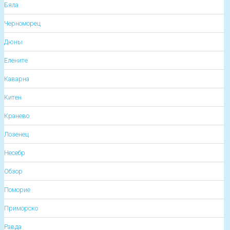
Бяла
Черноморец
Дюны
Елените
Каварна
Китен
Кранево
Лозенец
Несебр
Обзор
Поморие
Приморско
Равда