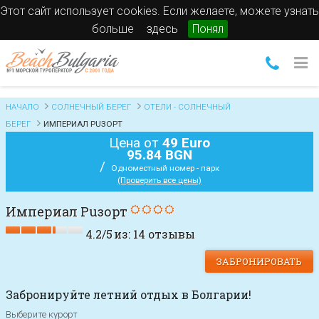
Этот сайт использует cookies. Если желаете, можете узнать
больше
здесь
Понял
НАЧАЛО
СОЛНЕЧНЫЙ БЕРЕГ
ОТЕЛИ - СОЛНЕЧНЫЙ
БЕРЕГ
ИМПЕРИАЛ РUЗОРТ
Цена от
49 Euro
95.84 BGN
/
Одноместный номер - парк
(Проверить все цены)
Империал Рuзорт
4.2
/
5
из:
14
отзывы
ЗАБРОНИРОВАТЬ
Забронируйте летний отдых в Болгарии!
Выберите курорт