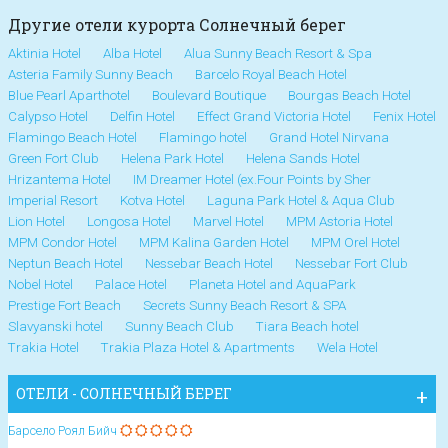
Другие отели курорта Солнечный берег
Aktinia Hotel
Alba Hotel
Alua Sunny Beach Resort & Spa
Asteria Family Sunny Beach
Barcelo Royal Beach Hotel
Blue Pearl Aparthotel
Boulevard Boutique
Bourgas Beach Hotel
Calypso Hotel
Delfin Hotel
Effect Grand Victoria Hotel
Fenix Hotel
Flamingo Beach Hotel
Flamingo hotel
Grand Hotel Nirvana
Green Fort Club
Helena Park Hotel
Helena Sands Hotel
Hrizantema Hotel
IM Dreamer Hotel (ex.Four Points by Sher
Imperial Resort
Kotva Hotel
Laguna Park Hotel & Aqua Club
Lion Hotel
Longosa Hotel
Marvel Hotel
MPM Astoria Hotel
MPM Condor Hotel
MPM Kalina Garden Hotel
MPM Orel Hotel
Neptun Beach Hotel
Nessebar Beach Hotel
Nessebar Fort Club
Nobel Hotel
Palace Hotel
Planeta Hotel and AquaPark
Prestige Fort Beach
Secrets Sunny Beach Resort & SPA
Slavyanski hotel
Sunny Beach Club
Tiara Beach hotel
Trakia Hotel
Trakia Plaza Hotel & Apartments
Wela Hotel
ОТЕЛИ - СОЛНЕЧНЫЙ БЕРЕГ
Барсело Роял Бийч