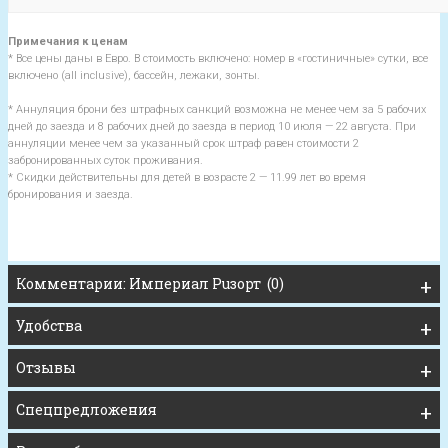
Примечания к ценам
* Все цены даны в Евро. В стоимость включено: номер в «гостиничные» сутки, все
включено (all inclusive), бассейн, лежаки, зонты.
* Аннуляция брони без штрафных санкций возможна не менее чем за 5 рабочих
дней до заезда и 8 рабочих дней до заезда в период 10 июля — 22 августа. При
аннуляции менее чем за указанный срок штраф равен стоимости 2
забронированных суток проживания.
* Скидки действительны для детей в возрасте 2 — 11.99 лет во время
бронирования и заезда.
Комментарии: Империал Рuзорт (0)
Удобства
Отзывы
Спецпредложения