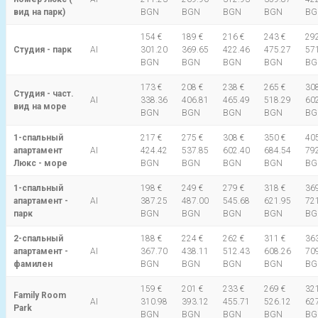
вид на парк)
BGN
BGN
BGN
BGN
BG
154 €
189 €
216 €
243 €
292
Студия - парк
AI
301.20
369.65
422.46
475.27
57
BGN
BGN
BGN
BGN
BG
173 €
208 €
238 €
265 €
308
Студия - част.
AI
338.36
406.81
465.49
518.29
60
вид на море
BGN
BGN
BGN
BGN
BG
1-спальный
217 €
275 €
308 €
350 €
405
апартамент
AI
424.42
537.85
602.40
684.54
79
Люкс - море
BGN
BGN
BGN
BGN
BG
1-спальный
198 €
249 €
279 €
318 €
369
апартамент -
AI
387.25
487.00
545.68
621.95
72
парк
BGN
BGN
BGN
BGN
BG
2-спальный
188 €
224 €
262 €
311 €
363
апартамент -
AI
367.70
438.11
512.43
608.26
70
фамилен
BGN
BGN
BGN
BGN
BG
159 €
201 €
233 €
269 €
321
Family Room
AI
310.98
393.12
455.71
526.12
62
Park
BGN
BGN
BGN
BGN
BG