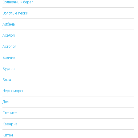
Солнечный берег
Золотые пески
Албена
Ахелой
Ахтопол
Балчик
Бургас
Бяла
Черноморец
Дюны
Елените
Каварна
Китен