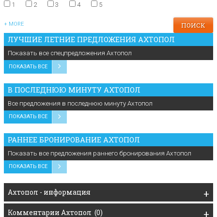
1
2
3
4
5
+ MORE
ЛУЧШИЕ ЛЕТНИЕ ПРЕДЛОЖЕНИЯ АХТОПОЛ
Показать все спецпредложения Ахтопол
ПОКАЗАТЬ ВСЕ
В ПОСЛЕДНЮЮ МИНУТУ АХТОПОЛ
Все предложения в последнюю минуту Ахтопол
ПОКАЗАТЬ ВСЕ
РАННЕЕ БРОНИРОВАНИЕ АХТОПОЛ
Показать все предложения раннего бронирования Ахтопол
ПОКАЗАТЬ ВСЕ
Ахтопол - информация
Комментарии Ахтопол (0)