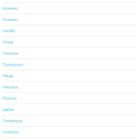
Кранево
Лозенец
Несебр
Обзор
Поморие
Приморско
Равда
Ривьера
Русалка
Шабла
Синеморец
Созополь