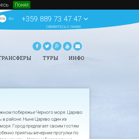
десь
Понял
+359 889 73 47 47
EN
RU
СВЯЖИТЕСЬ С НАМИ
ТРАНСФЕРЫ
ТУРЫ
ИНФО
рансферы -
Аренда автомобилей
Статьи
ронирование
Яхтинг в Болгарии
Новости
ены трансферов в
СПА на морских курортах
События
олгарии
Болгарии
O BeachBulgaria.ru
Туры
Основная информация о
Болгарии
ПОКАЗАТЬ ВСЕ
южном побережье Черного моря. Царево
ПОКАЗАТЬ ВСЕ
ь в районе. Ныне Царево один из
моря. Город предлагает своим гостям
обенно приятны вечерние прогулки по