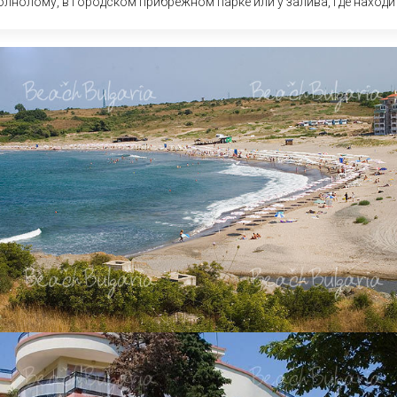
олнолому, в городском прибрежном парке или у залива, где находи
Елена
Св. Св. Константин и
Отели в Св. Влас
Елена
Отели в Варне