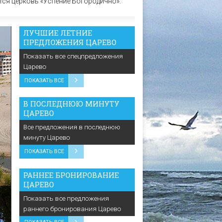
тся церковь «Успение Богородично».
ЛУЧШИЕ ЛЕТНИЕ
ПРЕДЛОЖЕНИЯ ЦАРЕВО
Показать все спецпредложения
Царево
ПОКАЗАТЬ ВСЕ
В ПОСЛЕДНЮЮ МИНУТУ
ЦАРЕВО
Все предложения в последнюю
минуту Царево
ПОКАЗАТЬ ВСЕ
РАННЕЕ БРОНИРОВАНИЕ
ЦАРЕВО
Показать все предложения
раннего бронирования Царево