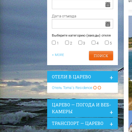
в
Царево
Варна
Отели в Царево
Дата отъезда
Выберите категорию (звезды) отеля
1
2
3
4
5
+ MORE
ОТЕЛИ В ЦАРЕВО
Отель Toma's Residence
ЦАРЕВО — ПОГОДА И ВЕБ-
КАМЕРЫ
ТРАНСПОРТ — ЦАРЕВО