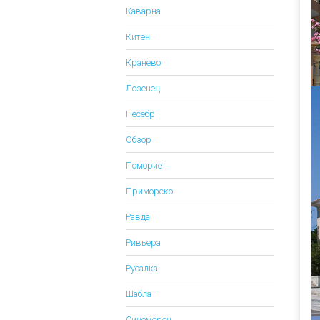
Каварна
Китен
Кранево
Лозенец
Несебр
Обзор
Поморие
Приморско
Равда
Ривьера
Русалка
Шабла
Синеморец