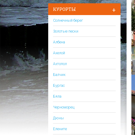
КУРОРТЫ
Солнечный берег
Золотые пески
Албена
Ахелой
Ахтопол
Балчик
Бургас
Бяла
Черноморец
Дюны
Елените