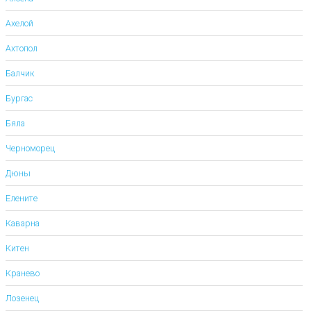
Ахелой
Ахтопол
Балчик
Бургас
Бяла
Черноморец
Дюны
Елените
Каварна
Китен
Кранево
Лозенец