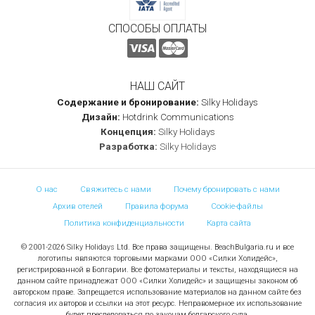
СПОСОБЫ ОПЛАТЫ
НАШ САЙТ
Содержание и бронирование:
Silky Holidays
Дизайн:
Hotdrink Communications
Концепция:
Silky Holidays
Разработка:
Silky Holidays
О нас
Свяжитесь с нами
Почему бронировать с нами
Архив отелей
Правила форума
Cookie-файлы
Политика конфиденциальности
Карта сайта
© 2001-2026 Silky Holidays Ltd. Все права защищены. BeachBulgaria.ru и все
логотипы являются торговыми марками ООО «Силки Холидейс»,
регистрированной в Болгарии. Все фотоматериалы и тексты, находящиеся на
данном сайте принадлежат ООО «Силки Холидейс» и защищены законом об
авторском праве. Запрещается использование материалов на данном сайте без
согласия их авторов и ссылки на этот ресурс. Неправомерное их использование
будет преследоваться по законам болгарского суда.