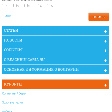
1
2
3
4
5
+ MORE
СТАТЬИ
НОВОСТИ
СОБЫТИЯ
O BEACHBULGARIA.RU
ОСНОВНАЯ ИНФОРМАЦИЯ О БОЛГАРИИ
КУРОРТЫ
Солнечный берег
Золотые пески
Албена