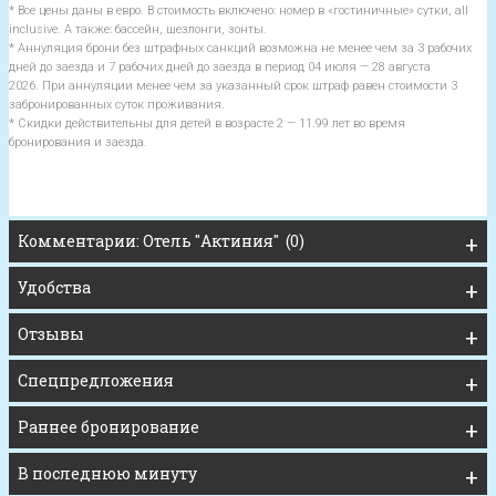
* Все цены даны в евро. В стоимость включено: номер в «гостиничные» сутки, all
inclusive. А также: бассейн, шезлонги, зонты.
* Аннуляция брони без штрафных санкций возможна не менее чем за 3 рабочих
дней до заезда и 7 рабочих дней до заезда в период 04 июля — 28 августа
2026. При аннуляции менее чем за указанный срок штраф равен стоимости 3
забронированных суток проживания.
* Скидки действительны для детей в возрасте 2 — 11.99 лет во время
бронирования и заезда.
Комментарии: Отель "Актиния" (0)
Удобства
Отзывы
Спецпредложения
Раннее бронирование
В последнюю минуту