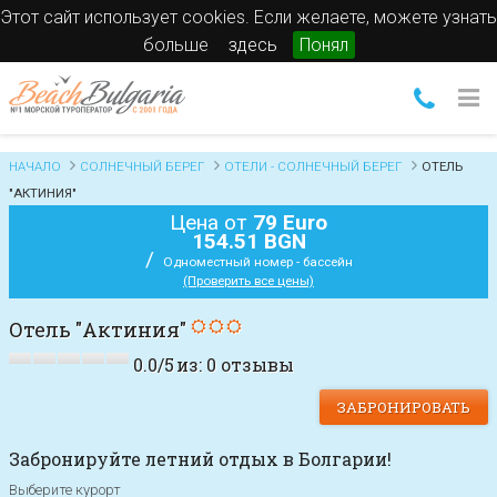
Этот сайт использует cookies. Если желаете, можете узнать
больше
здесь
Понял
НАЧАЛО
СОЛНЕЧНЫЙ БЕРЕГ
ОТЕЛИ - СОЛНЕЧНЫЙ БЕРЕГ
ОТЕЛЬ
"АКТИНИЯ"
Цена от
79 Euro
154.51 BGN
/
Одноместный номер - бассейн
(Проверить все цены)
Отель "Актиния"
0.0
/
5
из:
0
отзывы
ЗАБРОНИРОВАТЬ
Забронируйте летний отдых в Болгарии!
Выберите курорт