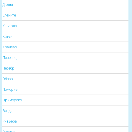
Дюны
Елените
Каварна
Китен
Кранево
Лозенец
Несебр
Обзор
Поморие
Приморско
Равда
Ривьера
Русалка