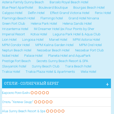
Asteria Family Sunny Beach
Barcelo Royal Beach Hotel
Blue Pearl Aparthotel
Boulevard Boutique
Bourgas Beach Hotel
Calypso Hotel
Delfin Hotel
Effect Grand Victoria Hotel
Fenix Hotel
Flamingo Beach Hotel
Flamingo hotel
Grand Hotel Nirvana
Green Fort Club
Helena Park Hotel
Helena Sands Hotel
Hrizantema Hotel
IM Dreamer Hotel (ex.Four Points by Sher
Imperial Resort
Kotva Hotel
Laguna Park Hotel & Aqua Club
Lion Hotel
Longosa Hotel
Marvel Hotel
MPM Astoria Hotel
MPM Condor Hotel
MPM Kalina Garden Hotel
MPM Orel Hotel
Neptun Beach Hotel
Nessebar Beach Hotel
Nessebar Fort Club
Nobel Hotel
Palace Hotel
Planeta Hotel and AquaPark
Prestige Fort Beach
Secrets Sunny Beach Resort & SPA
Slavyanski hotel
Sunny Beach Club
Tiara Beach hotel
Trakia Hotel
Trakia Plaza Hotel & Apartments
Wela Hotel
ОТЕЛИ - СОЛНЕЧНЫЙ БЕРЕГ
Барсело Роял Бийч
Отель "Хелена Сендс"
Alua Sunny Beach Resort & Spa