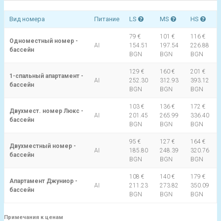
Вид номера
Питание
LS
MS
HS
79 €
101 €
116 €
Одноместный номер -
AI
154.51
197.54
226.88
бассейн
BGN
BGN
BGN
129 €
160 €
201 €
1-спальный апартамент -
AI
252.30
312.93
393.12
бассейн
BGN
BGN
BGN
103 €
136 €
172 €
Двухмест. номер Люкс -
AI
201.45
265.99
336.40
бассейн
BGN
BGN
BGN
95 €
127 €
164 €
Двухместный номер -
AI
185.80
248.39
320.76
бассейн
BGN
BGN
BGN
108 €
140 €
179 €
Апартамент Джуниор -
AI
211.23
273.82
350.09
бассейн
BGN
BGN
BGN
Примечания к ценам