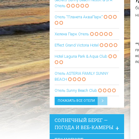
У
Отель
б
н
Отель "Планета АкваПарк"
Хелена Парк Отель
*
Effect Grand Victoria Hotel
г
н
Hotel Laguna Park & Aqua Club
п
Oтель ASTERIA FAMILY SUNNY
BEACH
Oтель Sunny Beach Club
ПОКАЗАТЬ ВСЕ ОТЕЛИ
СОЛНЕЧНЫЙ БЕРЕГ —
ПОГОДА И ВЕБ-КАМЕРЫ