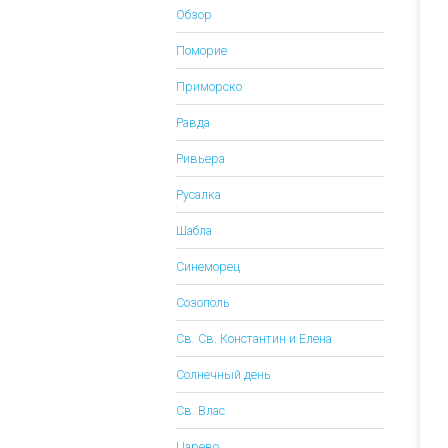
Обзор
Поморие
Приморско
Равда
Ривьера
Русалка
Шабла
Синеморец
Созополь
Св. Св. Константин и Елена
Солнечный день
Св. Влас
Царево