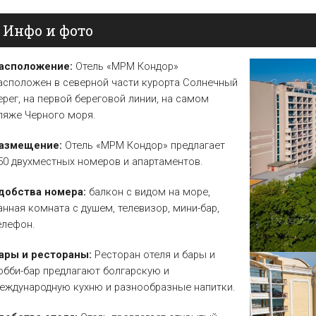
Елена
Св. Св. Константин и
Отели в Св. Влас
Инфо и фото
Елена
Отели в Варне
асположение:
Отель «MPM Кондор»
асположен в северной части курорта Солнечный
ерег, на первой береговой линии, на самом
ляже Черного моря.
азмещение:
Отель «MPM Кондор» предлагает
50 двухместных номеров и апартаментов.
добства номера:
балкон с видом на море,
анная комната с душем, телевизор, мини-бар,
елефон.
ары и рестораны:
Ресторан отеля и бары и
обби-бар предлагают болгарскую и
еждународную кухню и разнообразные напитки.