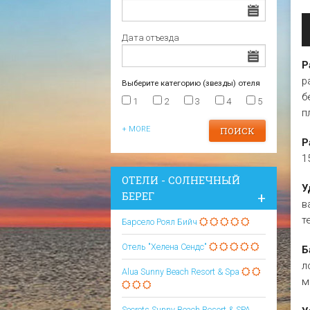
Царево
Варна
Отели в Царево
Дата отъезда
Р
р
Выберите категорию (звезды) отеля
б
1
2
3
4
5
п
+ MORE
Р
1
ОТЕЛИ - СОЛНЕЧНЫЙ
У
БЕРЕГ
в
т
Барсело Роял Бийч
Отель "Хелена Сендс"
Б
л
Alua Sunny Beach Resort & Spa
м
Secrets Sunny Beach Resort & SPA