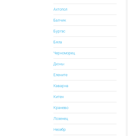
Ахтопол
Балчик
Бургас
Бяла
Черноморец
Дюны
Елените
Каварна
Китен
Кранево
Лозенец
Несебр