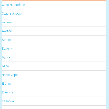
Солнечный берег
Золотые пески
Албена
Ахелой
Ахтопол
Балчик
Бургас
Бяла
Черноморец
Дюны
Елените
Каварна