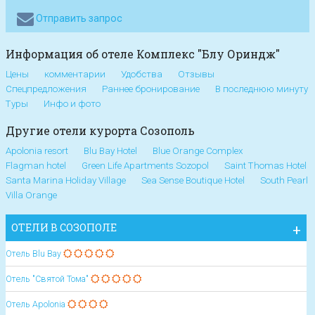
Отправить запрос
Информация об отеле Комплекс "Блу Ориндж"
Цены
комментарии
Удобства
Отзывы
Спецпредложения
Раннее бронирование
В последнюю минуту
Туры
Инфо и фото
Другие отели курорта Созополь
Apolonia resort
Blu Bay Hotel
Blue Orange Complex
Flagman hotel
Green Life Apartments Sozopol
Saint Thomas Hotel
Santa Marina Holiday Village
Sea Sense Boutique Hotel
South Pearl
Villa Orange
ОТЕЛИ В СОЗОПОЛЕ
Oтель Blu Bay
Отель "Святой Тома"
Oтель Apolonia