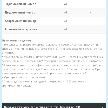
Одноместный номер
AI
-
Двухместный номер
AI
-
Апартамент Джуниор
AI
-
1-спальный апартамент
AI
-
Примечания к ценам
* Все цены даны в Евро. В стоимость включено: номер в «гостиничные» сутки,
система питания All Inclusive (все включено). А такжее: бассейн, лежаки, зонты,
интернет.
* Максимальное размещение: двухместный номер - 3 взрослых или 2 взрослых и 1
ребенок; студия — 2 взрослых и 2 детей или 3 взрослых; апартамент - 4 взрослых.
* Аннуляция брони без штрафных санкций возможна не менее чем за 5 рабочих
дней до заезда и 8 рабочих дней до заезда в период 10 июля — 25 августа. При
аннуляции менее чем за указанный срок штраф равен стоимости 2
забронированных суток проживания.
* Скидки действительны для детей в возрасте 2 — 11.99 лет во время
бронирования и заезда.
Комментарии: Комплекс "Блу Ориндж" (0)