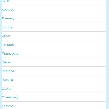
Китен
Кранево
Лозенец
Несебр
Обзор
Поморие
Приморско
Равда
Ривьера
Русалка
Шабла
Синеморец
Созополь