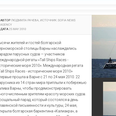
Елена
Св. Св. Константин и
Отели в Св. Влас
Елена
Отели в Варне
АВТОР
ЛЮДМИЛА РАЧЕВА, ИСТОЧНИК: SOFIA NEWS
AGENCY
ДАТА
25 MAY 2010
ысячи жителей и гостей болгарской
ерноморской столицы Варны наслаждались
арадом парусных судов — участников
еждународной регаты «Tall Ships Races -
сторические моря 2010». Международная регата
Tall Ships Races - исторические моря 2010»
первые прошла в Варне с 21 по 24 мая 2010. 22
арусника из 14 стран мира приплыли к побережью
алива Варны, чтобы продемонстрировать
ногочисленным зрителям красоту морских судов.
рощальный парад, который состоялся в день
лавянской письменности и культуры, 24 мая,
ткрыла болгарская баркентина «Калиакра», а