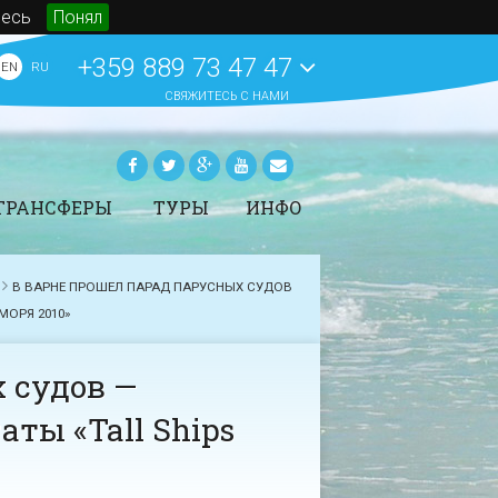
десь
Понял
+359 889 73 47 47
EN
RU
СВЯЖИТЕСЬ С НАМИ
ТРАНСФЕРЫ
ТУРЫ
ИНФО
рансферы -
Аренда автомобилей
Статьи
ронирование
Яхтинг в Болгарии
Новости
В ВАРНЕ ПРОШЕЛ ПАРАД ПАРУСНЫХ СУДОВ
ены трансферов в
СПА на морских курортах
События
олгарии
МОРЯ 2010»
Болгарии
O BeachBulgaria.ru
Туры
Основная информация о
 судов —
Болгарии
ПОКАЗАТЬ ВСЕ
ты «Tall Ships
ПОКАЗАТЬ ВСЕ