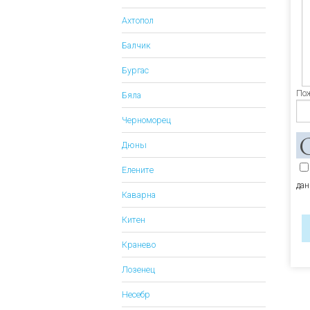
Ахтопол
Балчик
Бургас
Пож
Бяла
Черноморец
Дюны
Елените
дан
Каварна
Китен
Кранево
Лозенец
Несебр