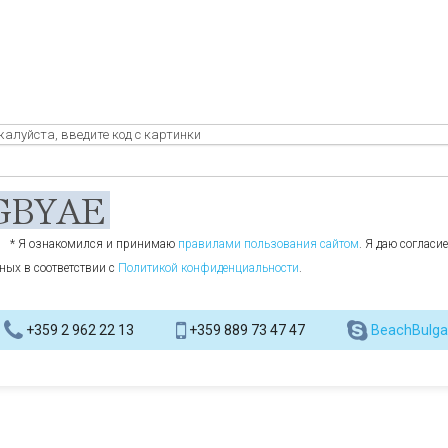
алуйста, введите код с картинки
* Я ознакомился и принимаю
правилами пользования сайтом
. Я даю согласи
ных в соответствии с
Политикой конфиденциальности
.
+359 2 962 22 13
+359 889 73 47 47
BeachBulga