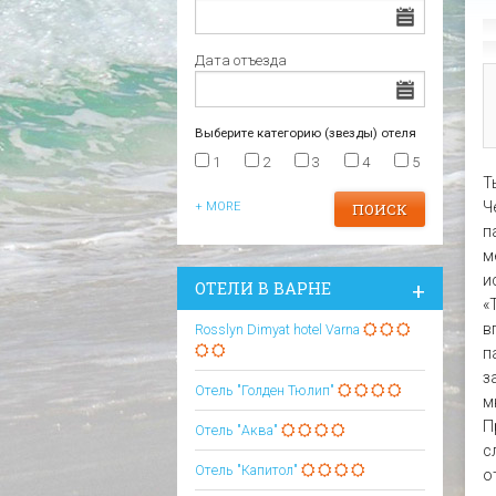
Царево
Варна
Отели в Царево
Дата отъезда
Выберите категорию (звезды) отеля
1
2
3
4
5
Т
Ч
+ MORE
п
м
и
ОТЕЛИ В ВАРНЕ
«
в
Rosslyn Dimyat hotel Varna
п
з
Отель "Голден Тюлип"
м
П
Отель "Аква"
с
Отель "Капитол"
о