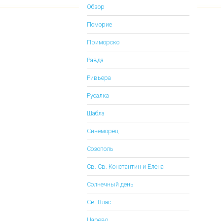
Обзор
Поморие
Приморско
Равда
Ривьера
Русалка
Шабла
Синеморец
Созополь
Св. Св. Константин и Елена
Солнечный день
Св. Влас
Царево