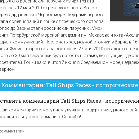
акрыл его российский парусник «Мир». Регата
ачалась 12 мая 2010 с греческого порта Волос
ерез Дарданеллы в Черное море. Лидерами первого
тапа соревнований в гонке от греческого острова
олос до Варны стали российский парусник «Мир»
анкт-Петербургской морской академии им. Макарова и яхта «Акела
одных коммуникаций. После четырехдневной стоянки в Варне, в 16:
онки. Финиш второго этапа состоится 27 мая 2010 недалеко от сев
того до 30 мая парусники будут стоять в Стамбуле в Турции, где о
осетителей. Гонки закончится 7 июня в Средиземном море, недале
аврион.
Комментарии: Tall Ships Races - исторические 
ставить комментарий Tall Ships Races - исторически
аши комментарии помогут нам улучшить содержание данного сайт
ополнительную информацию. Спасибо!