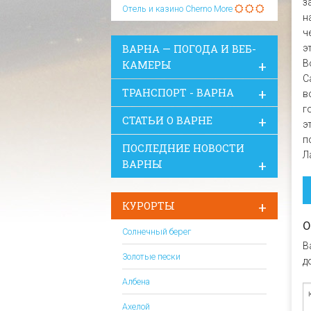
з
Отель и казино Cherno More
н
ч
э
ВАРНА — ПОГОДА И ВЕБ-
В
КАМЕРЫ
С
ТРАНСПОРТ - ВАРНА
в
г
СТАТЬИ О ВАРНЕ
э
п
ПОСЛЕДНИЕ НОВОСТИ
Л
ВАРНЫ
КУРОРТЫ
О
Солнечный берег
В
Золотые пески
д
Албена
Ахелой