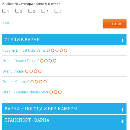
Выберите категорию (звезды) отеля
1
2
3
4
5
+ MORE
ОТЕЛИ В ВАРНЕ
Rosslyn Dimyat hotel Varna
Отель "Голден Тюлип"
Отель "Аква"
Отель "Капитол"
Отель и казино Cherno More
ВАРНА — ПОГОДА И ВЕБ-КАМЕРЫ
ТРАНСПОРТ - ВАРНА