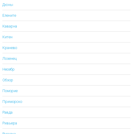
Дюны
Елените
Каварна
Китен
Кранево
Лозенец
Несебр
Обзор
Поморие
Приморско
Равда
Ривьера
Русалка