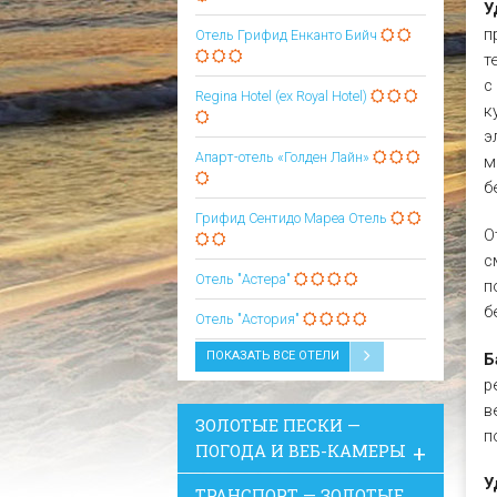
У
п
Отель Грифид Енканто Бийч
т
с
Regina Hotel (ex Royal Hotel)
к
э
Апарт-отель «Голден Лайн»
м
б
Грифид Сентидо Мареа Oтель
О
с
Отель "Астера"
п
б
Отель "Астория"
ПОКАЗАТЬ ВСЕ ОТЕЛИ
Б
р
в
ЗОЛОТЫЕ ПЕСКИ —
п
ПОГОДА И ВЕБ-КАМЕРЫ
У
ТРАНСПОРТ — ЗОЛОТЫЕ