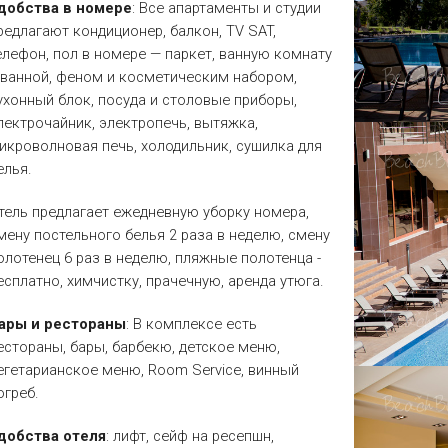
добства в номере
: Все апартаменты и студии
редлагают кондиционер, балкон, TV SAT,
елефон, пол в номере — паркет, ванную комнату
 ванной, феном и косметическим набором,
ухонный блок, посуда и столовые приборы,
лектрочайник, электропечь, вытяжка,
икроволновая печь, холодильник, сушилка для
елья.
тель предлагает ежедневную уборку номера,
мену постельного белья 2 раза в неделю, смену
олотенец 6 раз в неделю, пляжные полотенца -
есплатно, химчистку, прачечную, аренда утюга.
ары и рестораны
: В комплексе есть
естораны, бары, барбекю, детское меню,
егетарианское меню, Room Service, винный
огреб.
добства отеля
: лифт, сейф на ресепшн,