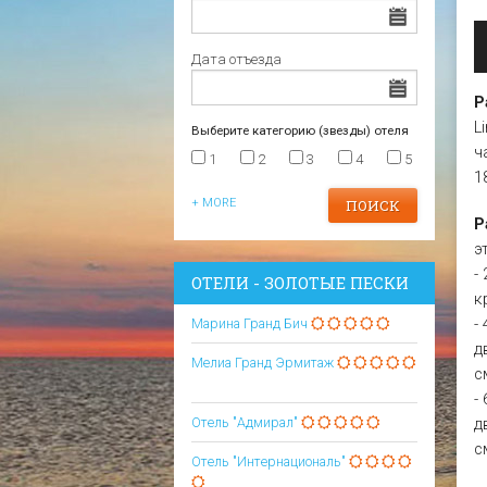
Царево
Варна
Отели в Царево
Дата отъезда
Р
L
Выберите категорию (звезды) отеля
ч
1
2
3
4
5
1
+ MORE
Р
э
-
ОТЕЛИ - ЗОЛОТЫЕ ПЕСКИ
к
-
Марина Гранд Бич
д
Мелиа Гранд Эрмитаж
с
-
Отель "Адмирал"
д
с
Отель "Интернациональ"