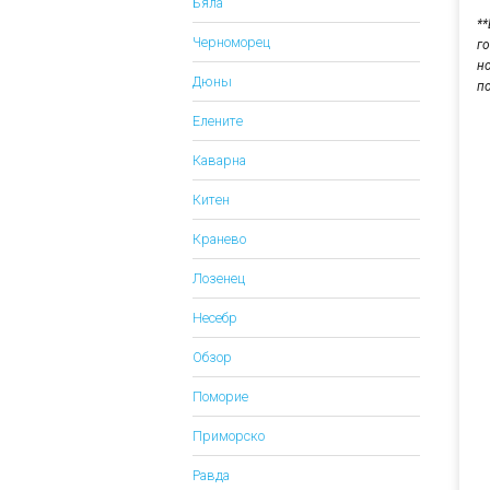
Бяла
*
Черноморец
г
н
Дюны
п
Елените
Каварна
Китен
Кранево
Лозенец
Несебр
Обзор
Поморие
Приморско
Равда