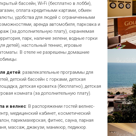
ткрытый бассейн, Wi-Fi (бесплатно в лобби),
агазин, оплата кредитными картами, обмен
алюты, удобства для людей с ограниченными
озможностями, аренда автомобиля, парковка и
араж (за дополнительную плату), охраняемая
ерритория, парк, наличие зелени, водные горки
для детей), настольный теннис, игровые
втоматы. В отеле не разрешены домашние
юбимцы.
ля детей
: развлекательные программы для
етей, детский бассейн с горками, детская
лощадка, детская кроватка (бесплатно), детская
гровая комната (за дополнительную плату).
па и велнес
: В распоряжении гостей велнес-
ентр, медицинский кабинет, косметический
алон, парикмахерская, фитнес, сауна, парная
аня, массаж, джакузи, маникюр, педикюр.