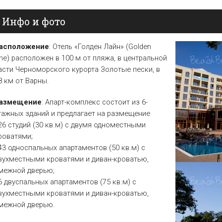
Елена
Св. Св. Константин и
Отели в Св. Влас
Инфо и фото
Елена
Отели в Варне
асположение
: Отель «Голден Лайн» (Golden
ine) расположен в 100 м от пляжа, в центральной
асти Черноморского курорта Золотые пески, в
8 км от Варны.
азмещение
: Апарт-комплекс состоит из 6-
тажных зданий и предлагает на размещение
 26 студий (30 кв.м) с двумя одноместными
роватями;
 43 односпальных апартаментов (50 кв.м) с
вухместными кроватями и диван-кроватью,
межной дверью;
 6 двуспальных апартаментов (75 кв.м) с
вухместными кроватями и диван-кроватью,
межной дверью.