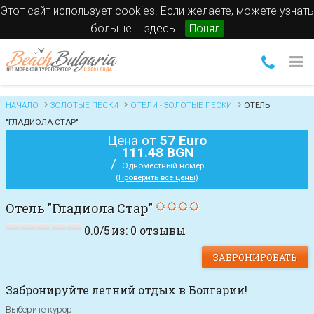
Этот сайт использует cookies. Если желаете, можете узнать
больше
здесь
Понял
НАЧАЛО
ЗОЛОТЫЕ ПЕСКИ
ОТЕЛИ - ЗОЛОТЫЕ ПЕСКИ
ОТЕЛЬ
"ГЛАДИОЛА СТАР"
Цена от
57 Euro
111.48 BGN
/
Одноместный номер
(Проверить все цены)
Отель "Гладиола Стар"
0.0
/
5
из:
0
отзывы
ЗАБРОНИРОВАТЬ
Забронируйте летний отдых в Болгарии!
Выберите курорт