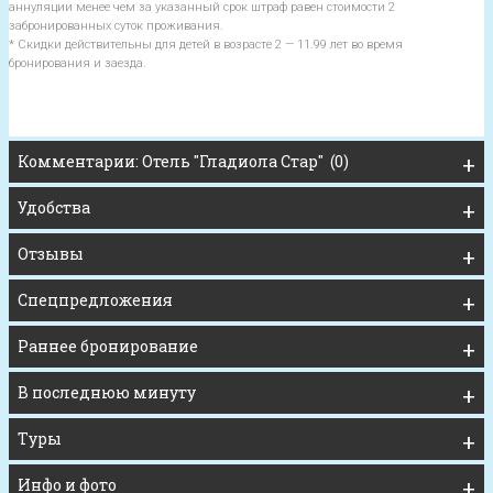
аннуляции менее чем за указанный срок штраф равен стоимости 2
забронированных суток проживания.
* Скидки действительны для детей в возрасте 2 — 11.99 лет во время
бронирования и заезда.
Комментарии: Отель "Гладиола Стар" (0)
Удобства
Отзывы
Спецпредложения
Раннее бронирование
В последнюю минуту
Туры
Инфо и фото