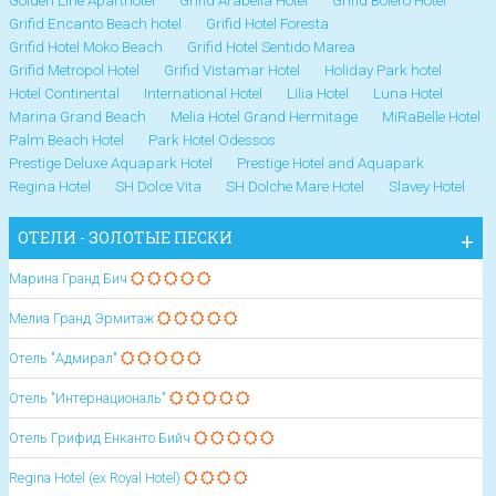
Golden Line Aparthotel
Grifid Arabella Hotel
Grifid Bolero Hotel
Grifid Encanto Beach hotel
Grifid Hotel Foresta
Grifid Hotel Moko Beach
Grifid Hotel Sentido Marea
Grifid Metropol Hotel
Grifid Vistamar Hotel
Holiday Park hotel
Hotel Continental
International Hotel
Lilia Hotel
Luna Hotel
Marina Grand Beach
Melia Hotel Grand Hermitage
MiRaBelle Hotel
Palm Beach Hotel
Park Hotel Odessos
Prestige Deluxe Aquapark Hotel
Prestige Hotel and Aquapark
Regina Hotel
SH Dolce Vita
SH Dolche Mare Hotel
Slavey Hotel
ОТЕЛИ - ЗОЛОТЫЕ ПЕСКИ
Марина Гранд Бич
Мелиа Гранд Эрмитаж
Отель "Адмирал"
Отель "Интернациональ"
Отель Грифид Енканто Бийч
Regina Hotel (ex Royal Hotel)