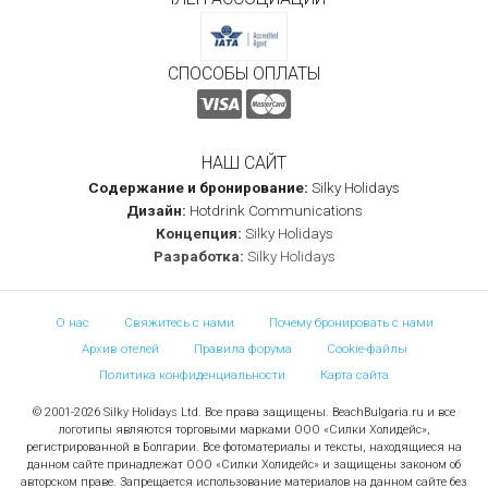
СПОСОБЫ ОПЛАТЫ
НАШ САЙТ
Содержание и бронирование:
Silky Holidays
Дизайн:
Hotdrink Communications
Концепция:
Silky Holidays
Разработка:
Silky Holidays
О нас
Свяжитесь с нами
Почему бронировать с нами
Архив отелей
Правила форума
Cookie-файлы
Политика конфиденциальности
Карта сайта
© 2001-2026 Silky Holidays Ltd. Все права защищены. BeachBulgaria.ru и все
логотипы являются торговыми марками ООО «Силки Холидейс»,
регистрированной в Болгарии. Все фотоматериалы и тексты, находящиеся на
данном сайте принадлежат ООО «Силки Холидейс» и защищены законом об
авторском праве. Запрещается использование материалов на данном сайте без