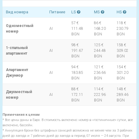
Вид номера
Питание
LS
MS
HS
57 €
86 €
118 €
Одноместный
AI
111.48
168.20
230.79
номер
BGN
BGN
BGN
98 €
125 €
158 €
1-спальный
AI
191.67
244.48
309.02
апартамент
BGN
BGN
BGN
94 €
121 €
154 €
Апартамент
AI
183.85
236.66
301.20
Джуниор
BGN
BGN
BGN
88 €
114 €
148 €
Двухместный
AI
172.11
222.96
289.46
номер
BGN
BGN
BGN
Примечания к ценам
* Все цены даны в Евро. В стоимость включено: номер в «гостиничные» сутки, все
включено, бассейн.
* Аннуляция брони без штрафных санкций возможна не менее чем за 3 рабочих
дней до заезда и 7 рабочих дней до заезда в период 07 июля — 24 августа. При