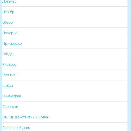
Лозенец
Несебр
Обзор
Поморие
Приморско
Равда
Ривьера
Русалка
Шабла
Синеморец
Созополь
Св. Св. Константин и Елена
Солнечный день