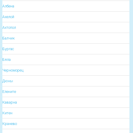
Албена
Ахелой
Ахтопол
Балчик
Бургас
Бяла
Черноморец
Дюны
Елените
Каварна
Китен
Кранево