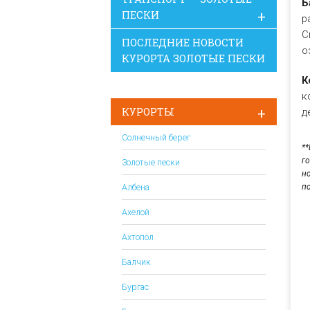
Б
ПЕСКИ
р
С
ПОСЛЕДНИЕ НОВОСТИ
о
КУРОРТА ЗОЛОТЫЕ ПЕСКИ
К
к
КУРОРТЫ
д
Солнечный берег
*
г
Золотые пески
н
п
Албена
Ахелой
Ахтопол
Балчик
Бургас