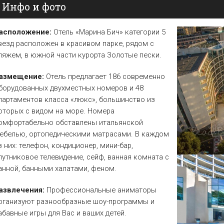
Инфо и фото
Елена
Св. Св. Константин и
Отели в Св. Влас
Елена
Отели в Варне
асположение:
Отель «Марина Бич» категории 5
везд расположен в красивом парке, рядом с
ляжем, в южной части курорта Золотые пески.
азмещение:
Отель предлагает 186 современно
борудованных двухместных номеров и 48
партаментов класса «люкс», большинство из
оторых с видом на море. Номера
омфортабельно обставлены итальянской
ебелью, ортопедическими матрасами. В каждом
з них: телефон, кондиционер, мини-бар,
путниковое телевидение, сейф, ванная комната с
анной, банными халатами, феном.
азвлечения:
Профессиональные аниматоры
рганизуют разнообразные шоу-программы и
абавные игры для Вас и ваших детей.