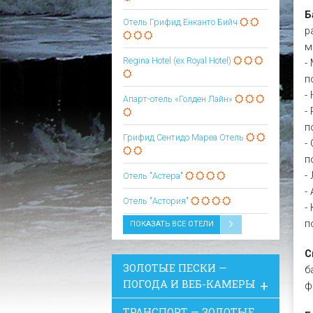
Б
Отель Грифид Енканто Бийч
р
м
Regina Hotel (ex Royal Hotel)
-
п
-
Апарт-отель «Голден Лайн»
-
п
Грифид Сентидо Мареа Oтель
-
п
-
Отель "Астера"
-
Отель "Астория"
-
п
ПОКАЗАТЬ ВСЕ ОТЕЛИ
С
ЗОЛОТЫЕ ПЕСКИ —
б
ПОГОДА И ВЕБ-КАМЕРЫ
ф
ТРАНСПОРТ — ЗОЛОТЫЕ