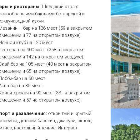
ары и рестораны:
Шведский стол с
азнообразными блюдами болгарской и
еждународной кухни.
 Мезанин – бар на 136 мест (59 в закрытом
омещении и 77 на открытом воздухе).
 Ночной клуб на 120 мест
 Ресторан на 400 мест (258 в закрытом
омещении и 142 на открытом воздухе).
 Скай-бар на 105 мест (40 мест в закрытом
омещении и 65 на открытом воздухе).
 Лобби-бар на 60 мест.
 Аква бар на 30 мест.
 Кондитерская на 90 мест (33 - в закрытом
омещении и 57 на открытом воздухе).
порт и развлечения:
открытый и крытый
ассейны, детский бассейн, джакузи, сквош,
итнес, настольный теннис, Интернет.