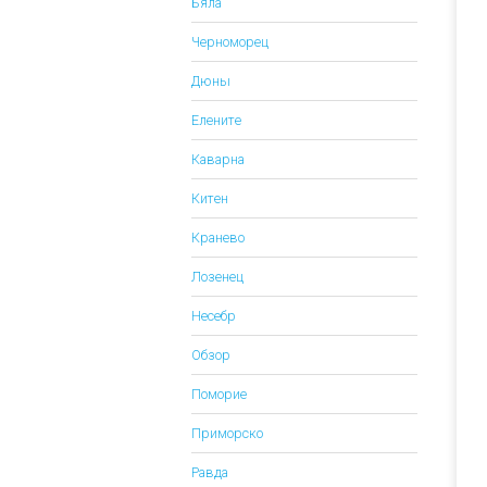
Бяла
Черноморец
Дюны
Елените
Каварна
Китен
Кранево
Лозенец
Несебр
Обзор
Поморие
Приморско
Равда