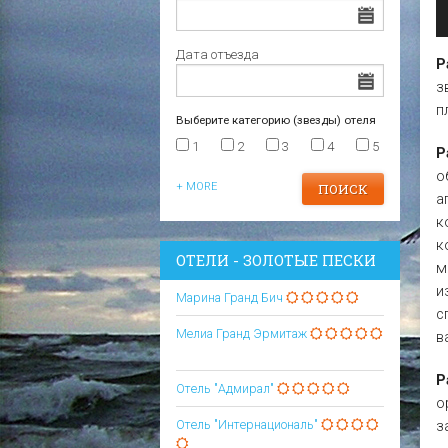
Царево
Варна
Отели в Царево
Дата отъезда
Р
з
п
Выберите категорию (звезды) отеля
1
2
3
4
5
Р
о
+ MORE
а
к
к
ОТЕЛИ - ЗОЛОТЫЕ ПЕСКИ
м
и
Марина Гранд Бич
с
Мелиа Гранд Эрмитаж
в
Р
Отель "Адмирал"
о
з
Отель "Интернациональ"