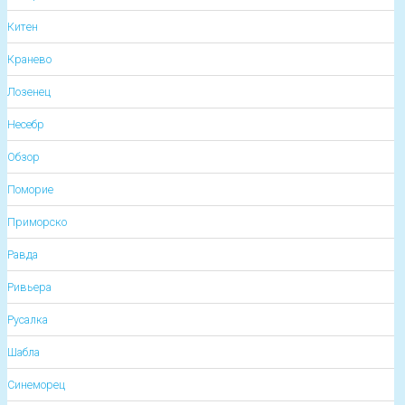
Китен
Кранево
Лозенец
Несебр
Обзор
Поморие
Приморско
Равда
Ривьера
Русалка
Шабла
Синеморец