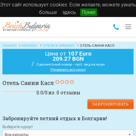
Этот сайт использует cookies. Если желаете, можете узнать
больше
здесь
Понял
НАЧАЛО
КРАНЕВО
ОТЕЛИ В КРАНЕВО
ОТЕЛЬ САННИ КАСЛ
Цена от
107 Euro
209.27 BGN
/
Одноместный номер - част. вид на море
(Проверить все цены)
Отель Санни Касл
0.0
/
5
из:
0
отзывы
ЗАБРОНИРОВАТЬ
Забронируйте летний отдых в Болгарии!
Выберите курорт