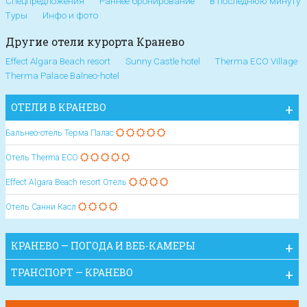
Спецпредложения
Раннее бронирование
В последнюю минуту
Туры
Инфо и фото
Другие отели курорта Кранево
Effect Algara Beach resort
Sunny Castle hotel
Therma ECO Village
Therma Palace Balneo-hotel
ОТЕЛИ В КРАНЕВО
Бальнео-отель Терма Палас
Отель Therma ECO
Effect Algara Beach resort Отель
Отель Санни Касл
КРАНЕВО — ПОГОДА И ВЕБ-КАМЕРЫ
ТРАНСПОРТ — КРАНЕВО