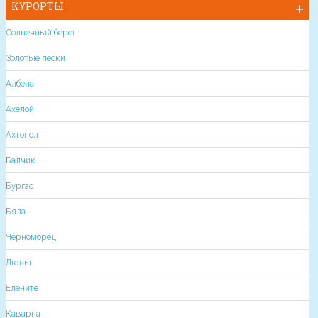
КУРОРТЫ
Солнечный берег
Золотые пески
Албена
Ахелой
Ахтопол
Балчик
Бургас
Бяла
Черноморец
Дюны
Елените
Каварна