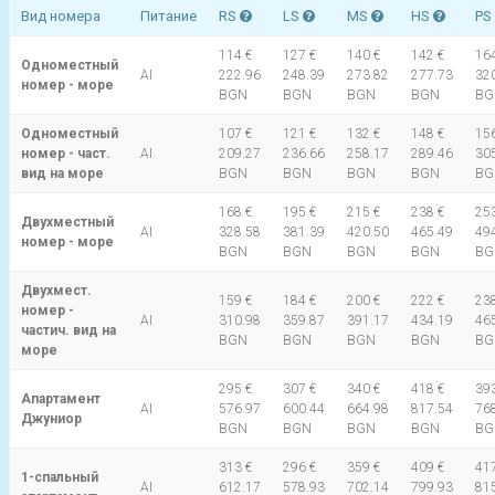
Вид номера
Питание
RS
LS
MS
HS
PS
114 €
127 €
140 €
142 €
164
Одноместный
AI
222.96
248.39
273.82
277.73
32
номер - море
BGN
BGN
BGN
BGN
BG
Одноместный
107 €
121 €
132 €
148 €
156
номер - част.
AI
209.27
236.66
258.17
289.46
30
вид на море
BGN
BGN
BGN
BGN
BG
168 €
195 €
215 €
238 €
253
Двухместный
AI
328.58
381.39
420.50
465.49
49
номер - море
BGN
BGN
BGN
BGN
BG
Двухмест.
159 €
184 €
200 €
222 €
238
номер -
AI
310.98
359.87
391.17
434.19
46
частич. вид на
BGN
BGN
BGN
BGN
BG
море
295 €
307 €
340 €
418 €
393
Апартамент
AI
576.97
600.44
664.98
817.54
76
Джуниор
BGN
BGN
BGN
BGN
BG
313 €
296 €
359 €
409 €
417
1-спальный
AI
612.17
578.93
702.14
799.93
81