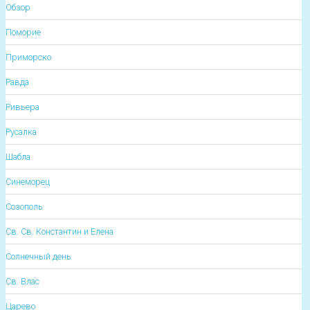
Обзор
Поморие
Приморско
Равда
Ривьера
Русалка
Шабла
Синеморец
Созополь
Св. Св. Константин и Елена
Солнечный день
Св. Влас
Царево