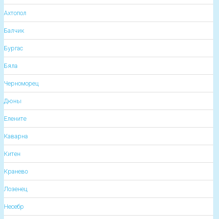
Ахтопол
Балчик
Бургас
Бяла
Черноморец
Дюны
Елените
Каварна
Китен
Кранево
Лозенец
Несебр