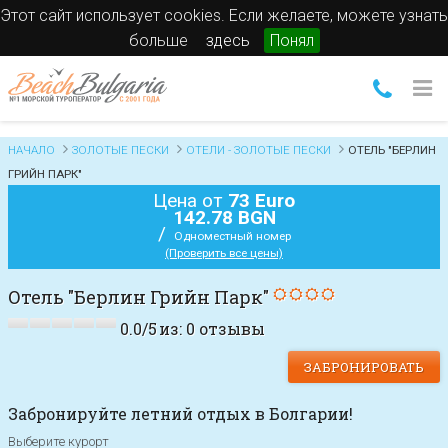
Этот сайт использует cookies. Если желаете, можете узнать
больше
здесь
Понял
НАЧАЛО
ЗОЛОТЫЕ ПЕСКИ
ОТЕЛИ - ЗОЛОТЫЕ ПЕСКИ
ОТЕЛЬ "БЕРЛИН
ГРИЙН ПАРК"
Цена от
73 Euro
142.78 BGN
/
Одноместный номер
(Проверить все цены)
Отель "Берлин Грийн Парк"
0.0
/
5
из:
0
отзывы
ЗАБРОНИРОВАТЬ
Забронируйте летний отдых в Болгарии!
Выберите курорт