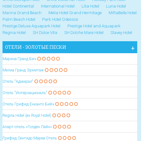
Hotel Continental
International Hotel
Lilia Hotel
Luna Hotel
Marina Grand Beach
Melia Hotel Grand Hermitage
MiRaBelle Hotel
Palm Beach Hotel
Park Hotel Odessos
Prestige Deluxe Aquapark Hotel
Prestige Hotel and Aquapark
Regina Hotel
SH Dolce Vita
SH Dolche Mare Hotel
Slavey Hotel
ОТЕЛИ - ЗОЛОТЫЕ ПЕСКИ
Марина Гранд Бич
Мелиа Гранд Эрмитаж
Отель "Адмирал"
Отель "Интернациональ"
Отель Грифид Енканто Бийч
Regina Hotel (ex Royal Hotel)
Апарт-отель «Голден Лайн»
Грифид Сентидо Мареа Oтель