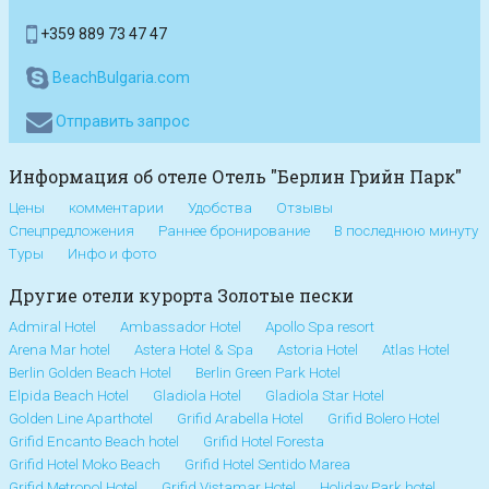
+359 889 73 47 47
BeachBulgaria.com
Отправить запрос
Информация об отеле Отель "Берлин Грийн Парк"
Цены
комментарии
Удобства
Отзывы
Спецпредложения
Раннее бронирование
В последнюю минуту
Туры
Инфо и фото
Другие отели курорта Золотые пески
Admiral Hotel
Ambassador Hotel
Apollo Spa resort
Arena Mar hotel
Astera Hotel & Spa
Astoria Hotel
Atlas Hotel
Berlin Golden Beach Hotel
Berlin Green Park Hotel
Elpida Beach Hotel
Gladiola Hotel
Gladiola Star Hotel
Golden Line Aparthotel
Grifid Arabella Hotel
Grifid Bolero Hotel
Grifid Encanto Beach hotel
Grifid Hotel Foresta
Grifid Hotel Moko Beach
Grifid Hotel Sentido Marea
Grifid Metropol Hotel
Grifid Vistamar Hotel
Holiday Park hotel