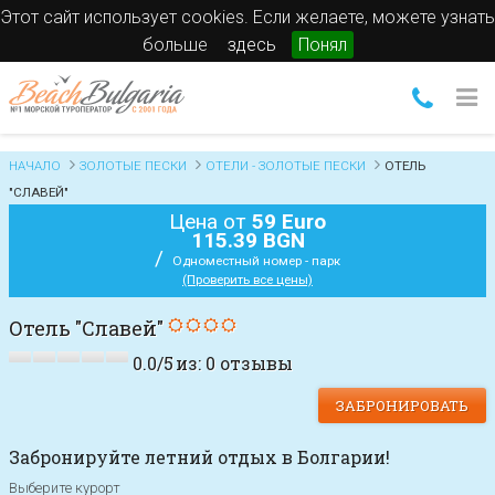
Этот сайт использует cookies. Если желаете, можете узнать
больше
здесь
Понял
НАЧАЛО
ЗОЛОТЫЕ ПЕСКИ
ОТЕЛИ - ЗОЛОТЫЕ ПЕСКИ
ОТЕЛЬ
"СЛАВЕЙ"
Цена от
59 Euro
115.39 BGN
/
Одноместный номер - парк
(Проверить все цены)
Отель "Славей"
0.0
/
5
из:
0
отзывы
ЗАБРОНИРОВАТЬ
Забронируйте летний отдых в Болгарии!
Выберите курорт