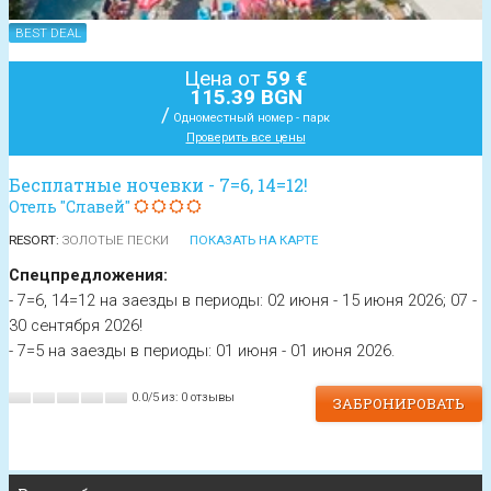
BEST DEAL
Цена от
59 €
115.39 BGN
/
Одноместный номер - парк
Проверить все цены
Бесплатные ночевки - 7=6, 14=12!
Отель "Славей"
RESORT:
ЗОЛОТЫЕ ПЕСКИ
ПОКАЗАТЬ НА КАРТЕ
Спецпредложения:
- 7=6, 14=12 на заезды в периоды: 02 июня - 15 июня 2026; 07 -
30 сентября 2026!
- 7=5 на заезды в периоды: 01 июня - 01 июня 2026.
0.0
/
5
из:
0
отзывы
ЗАБРОНИРОВАТЬ