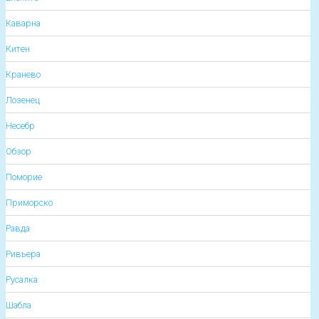
Каварна
Китен
Кранево
Лозенец
Несебр
Обзор
Поморие
Приморско
Равда
Ривьера
Русалка
Шабла