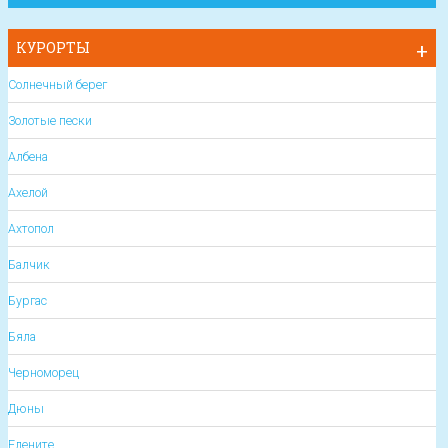
КУРОРТЫ
Солнечный берег
Золотые пески
Албена
Ахелой
Ахтопол
Балчик
Бургас
Бяла
Черноморец
Дюны
Елените