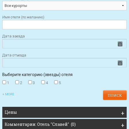
Имя отеля (по желанию)
Дата заезда
Дата отъезда
Выберите категорию (звезды) отеля
1
2
3
4
5
+ MORE
Цены
Комментарии: Отель "Славей" (0)