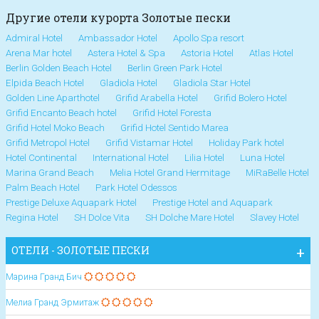
Другие отели курорта Золотые пески
Admiral Hotel
Ambassador Hotel
Apollo Spa resort
Arena Mar hotel
Astera Hotel & Spa
Astoria Hotel
Atlas Hotel
Berlin Golden Beach Hotel
Berlin Green Park Hotel
Elpida Beach Hotel
Gladiola Hotel
Gladiola Star Hotel
Golden Line Aparthotel
Grifid Arabella Hotel
Grifid Bolero Hotel
Grifid Encanto Beach hotel
Grifid Hotel Foresta
Grifid Hotel Moko Beach
Grifid Hotel Sentido Marea
Grifid Metropol Hotel
Grifid Vistamar Hotel
Holiday Park hotel
Hotel Continental
International Hotel
Lilia Hotel
Luna Hotel
Marina Grand Beach
Melia Hotel Grand Hermitage
MiRaBelle Hotel
Palm Beach Hotel
Park Hotel Odessos
Prestige Deluxe Aquapark Hotel
Prestige Hotel and Aquapark
Regina Hotel
SH Dolce Vita
SH Dolche Mare Hotel
Slavey Hotel
ОТЕЛИ - ЗОЛОТЫЕ ПЕСКИ
Марина Гранд Бич
Мелиа Гранд Эрмитаж