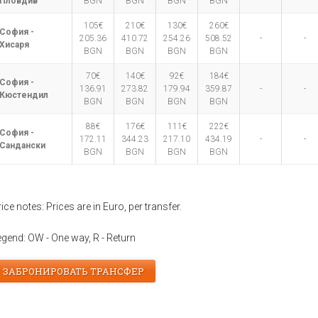
Пловдив
BGN
BGN
BGN
BGN
105€
210€
130€
260€
София -
205.36
410.72
254.26
508.52
-
-
Хисаря
BGN
BGN
BGN
BGN
70€
140€
92€
184€
София -
136.91
273.82
179.94
359.87
-
-
Кюстендил
BGN
BGN
BGN
BGN
88€
176€
111€
222€
София -
172.11
344.23
217.10
434.19
-
-
Сандански
BGN
BGN
BGN
BGN
ice notes: Prices are in Euro, per transfer.
egend: OW - One way, R - Return
ЗАБРОНИРОВАТЬ ТРАНСФЕР