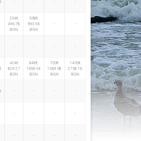
6
-
-
-
-
254€
508€
5
496.78
993.56
-
-
BGN
BGN
-
-
-
-
424€
848€
700€
1400€
3
829.27
1658.54
1369.08
2738.16
BGN
BGN
BGN
BGN
6
-
-
-
-
-
-
-
-
-
-
-
-