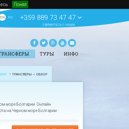
десь
Понял
+359 889 73 47 47
EN
RU
СВЯЖИТЕСЬ С НАМИ
ТРАНСФЕРЫ
ТУРЫ
ИНФО
Аренда автомобилей
Статьи
рансферы -
Яхтинг в Болгарии
Новости
ронирование
БЗОР
ТРАНСФЕРЫ — ОБЗОР
СПА на морских курортах
События
ены трансферов в
Болгарии
O BeachBulgaria.ru
олгарии
Туры
Основная информация о
Болгарии
ПОКАЗАТЬ ВСЕ
ом море Болгарии. Онлайн
ПОКАЗАТЬ ВСЕ
рта на Черном море Болгарии.