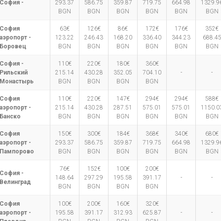
София -
293.37
586.75
359.87
719.75
664.98
1329.9
BGN
BGN
BGN
BGN
BGN
BGN
София
63€
126€
86€
172€
176€
352€
аэропорт -
123.22
246.43
168.20
336.40
344.23
688.4
Боровец
BGN
BGN
BGN
BGN
BGN
BGN
София -
110€
220€
180€
360€
Рильский
215.14
430.28
352.05
704.10
-
-
Монастырь
BGN
BGN
BGN
BGN
София
110€
220€
147€
294€
294€
588€
аэропорт -
215.14
430.28
287.51
575.01
575.01
1150.0
Банско
BGN
BGN
BGN
BGN
BGN
BGN
София
150€
300€
184€
368€
340€
680€
аэропорт -
293.37
586.75
359.87
719.75
664.98
1329.9
Пампорово
BGN
BGN
BGN
BGN
BGN
BGN
76€
152€
100€
200€
София -
148.64
297.29
195.58
391.17
-
-
Велинград
BGN
BGN
BGN
BGN
София
100€
200€
160€
320€
аэропорт -
195.58
391.17
312.93
625.87
-
-