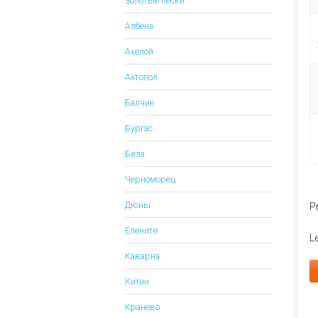
Золотые пески
Албена
Ахелой
Ахтопол
Балчик
Бургас
Бяла
Черноморец
Дюны
Pr
Елените
L
Каварна
Китен
Кранево