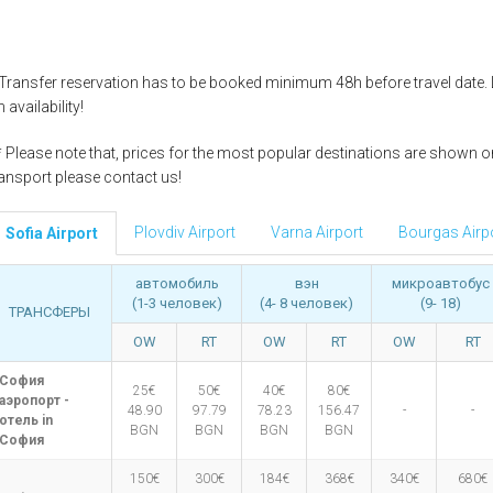
Елена
Св. Св. Константин и
Отели в Св. Влас
Елена
Отели в Варне
 Transfer reservation has to be booked minimum 48h before travel date.
 availability!
* Please note that, prices for the most popular destinations are shown onl
ransport please contact us!
Plovdiv Airport
Varna Airport
Bourgas Airp
Sofia Airport
автомобиль
вэн
микроавтобус
(1-3 человек)
(4- 8 человек)
(9- 18)
ТРАНСФЕРЫ
OW
RT
OW
RT
OW
RT
София
25€
50€
40€
80€
аэропорт -
48.90
97.79
78.23
156.47
-
-
отель in
BGN
BGN
BGN
BGN
София
150€
300€
184€
368€
340€
680€