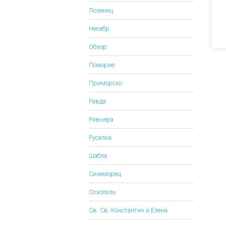
Лозенец
Несебр
Обзор
Поморие
Приморско
Равда
Ривьера
Русалка
Шабла
Синеморец
Созополь
Св. Св. Константин и Елена