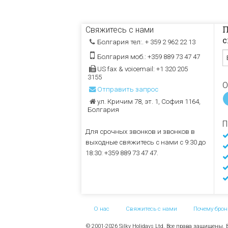
П
Свяжитесь с нами
с
Болгария тел:. + 359 2 962 22 13
Болгария моб.: +359 889 73 47 47
US fax & voicemail: +1 320 205
3155
О
Отправить запрос
ул. Кричим 78, эт. 1, София 1164,
Болгария
П
Для срочных звонков и звонков в
выходные свяжитесь с нами с 9:30 до
18:30: +359 889 73 47 47.
О нас
Свяжитесь с нами
Почему брон
© 2001-2026 Silky Holidays Ltd. Все права защищены