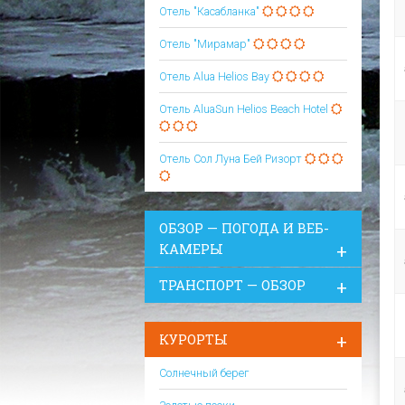
Отель "Касабланка"
Отель "Мирамар"
Отель Alua Helios Bay
Отель AluaSun Helios Beach Hotel
Отель Сол Луна Бей Ризорт
ОБЗОР — ПОГОДА И ВЕБ-
КАМЕРЫ
ТРАНСПОРТ — ОБЗОР
КУРОРТЫ
Солнечный берег