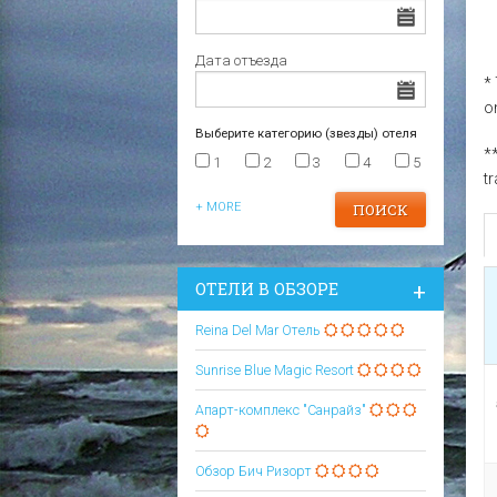
Царево
Варна
Отели в Царево
Дата отъезда
*
on
Выберите категорию (звезды) отеля
*
1
2
3
4
5
t
+ MORE
ОТЕЛИ В ОБЗОРЕ
Reina Del Mar Отель
Sunrise Blue Magic Resort
Апарт-комплекс "Санрайз"
Обзор Бич Ризорт