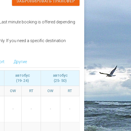
ЗАБРОНИРОВАТЬ ТРАНСФЕР
 Last minute booking is offered depending
y. If you need a specific destination
ort
Другие
автобус
автобус
(19- 24)
(25- 50)
OW
RT
OW
RT
-
-
-
-