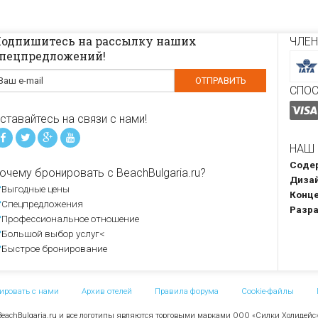
одпишитесь на рассылку наших
ЧЛЕН
пецпредложений!
СПО
ставайтесь на связи с нами!
НАШ 
Содер
очему бронировать с BeachBulgaria.ru?
Дизай
Выгодные цены
Конце
Спецпредложения
Разра
Профессиональное отношение
Большой выбор услуг<
Быстрое бронирование
ировать с нами
Архив отелей
Правила форума
Cookie-файлы
. BeachBulgaria.ru и все логотипы являются торговыми марками ООО «Силки Холидейс