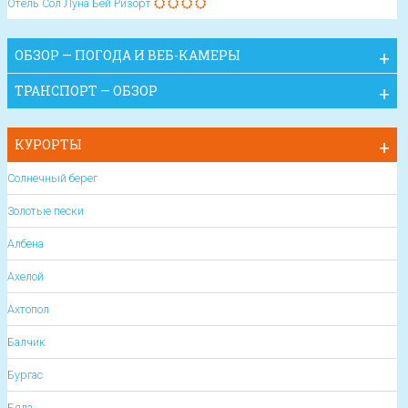
Отель Сол Луна Бей Ризорт
ОБЗОР — ПОГОДА И ВЕБ-КАМЕРЫ
ТРАНСПОРТ — ОБЗОР
КУРОРТЫ
Солнечный берег
Золотые пески
Албена
Ахелой
Ахтопол
Балчик
Бургас
Бяла