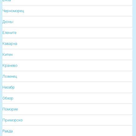
Черноморец
Дюны
Елените
Каварна
Китен
Кранево
Лозенец
Несебр
Обзор
Поморие
Приморско
Равда