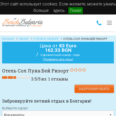
Этот сайт использует cookies. Если желаете, можете узнать
больше
здесь
Понял
НАЧАЛО
ОБЗОР
ОТЕЛИ В ОБЗОРЕ
ОТЕЛЬ СОЛ ЛУНА БЕЙ РИЗОРТ
Цена от
83 Euro
162.33 BGN
/
Одноместный номер - парк
(Проверить все цены)
Отель Сол Луна Бей Ризорт
3.5
/
5
из:
1
отзывы
ЗАБРОНИРОВАТЬ
Забронируйте летний отдых в Болгарии!
Выберите курорт