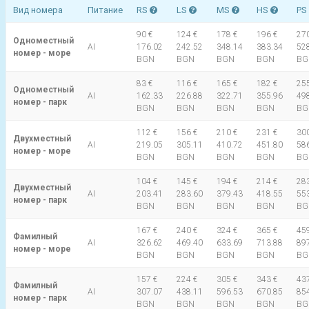
Вид номера
Питание
RS
LS
MS
HS
PS
90 €
124 €
178 €
196 €
270
Одноместный
AI
176.02
242.52
348.14
383.34
52
номер - море
BGN
BGN
BGN
BGN
BG
83 €
116 €
165 €
182 €
255
Одноместный
AI
162.33
226.88
322.71
355.96
49
номер - парк
BGN
BGN
BGN
BGN
BG
112 €
156 €
210 €
231 €
300
Двухместный
AI
219.05
305.11
410.72
451.80
58
номер - море
BGN
BGN
BGN
BGN
BG
104 €
145 €
194 €
214 €
283
Двухместный
AI
203.41
283.60
379.43
418.55
55
номер - парк
BGN
BGN
BGN
BGN
BG
167 €
240 €
324 €
365 €
459
Фамилный
AI
326.62
469.40
633.69
713.88
89
номер - море
BGN
BGN
BGN
BGN
BG
157 €
224 €
305 €
343 €
437
Фамилный
AI
307.07
438.11
596.53
670.85
85
номер - парк
BGN
BGN
BGN
BGN
BG