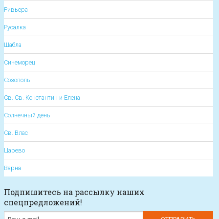
Ривьера
Русалка
Шабла
Синеморец
Созополь
Св. Св. Константин и Елена
Солнечный день
Св. Влас
Царево
Варна
Подпишитесь на рассылку наших
спецпредложений!