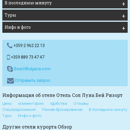
В последнюю минуту
Туры
Инфо и фото
+359 2 962 22 13
+359 889 73 47 47
BeachBulgaria.com
Отправить запрос
Информация об отеле Отель Сол Луна Бей Ризорт
Цены
комментарии
Удобства
Отзывы
Спецпредложения
Раннее бронирование
В последнюю минуту
Туры
Инфо и фото
Другие отели курорта Обзор