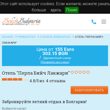
Этот сайт использует cookies. Если желаете, можете узнать
больше
здесь
Понял
НАЧАЛО
ПРИМОРСКО
ОТЕЛИ В ПРИМОРСКО
ОТЕЛЬ "ПЕРЛА БИЙЧ
ЛАКЖАРИ"
Цена от
155 Euro
303.15 BGN
/
Двухместный номер
(Проверить все цены)
Отель "Перла Бийч Лакжари"
4.8
/
5
из:
4
отзывы
ЗАБРОНИРОВАТЬ
Забронируйте летний отдых в Болгарии!
Выберите курорт