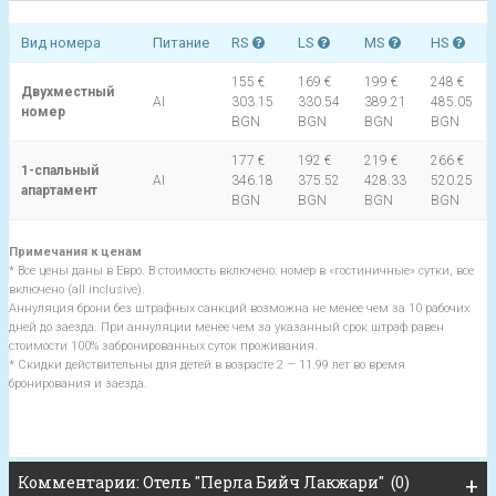
Вид номера
Питание
RS
LS
MS
HS
155 €
169 €
199 €
248 €
Двухместный
AI
303.15
330.54
389.21
485.05
номер
BGN
BGN
BGN
BGN
177 €
192 €
219 €
266 €
1-спальный
AI
346.18
375.52
428.33
520.25
апартамент
BGN
BGN
BGN
BGN
Примечания к ценам
* Все цены даны в Евро. В стоимость включено: номер в «гостиничные» сутки, все
включено (all inclusive).
Аннуляция брони без штрафных санкций возможна не менее чем за 10 рабочих
дней до заезда. При аннуляции менее чем за указанный срок штраф равен
стоимости 100% забронированных суток проживания.
* Скидки действительны для детей в возрасте 2 — 11.99 лет во время
бронирования и заезда.
Комментарии: Отель "Перла Бийч Лакжари" (0)