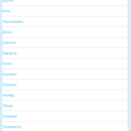
Бургас
Бяла
Черноморец
Дюны
Елените
Каварна
Китен
Кранево
Лозенец
Несебр
Обзор
Поморие
Приморско