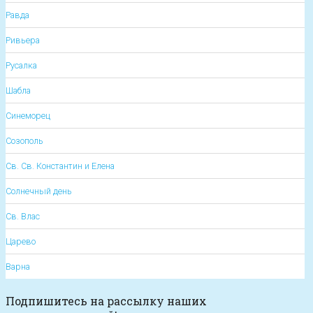
Равда
Ривьера
Русалка
Шабла
Синеморец
Созополь
Св. Св. Константин и Елена
Солнечный день
Св. Влас
Царево
Варна
Подпишитесь на рассылку наших