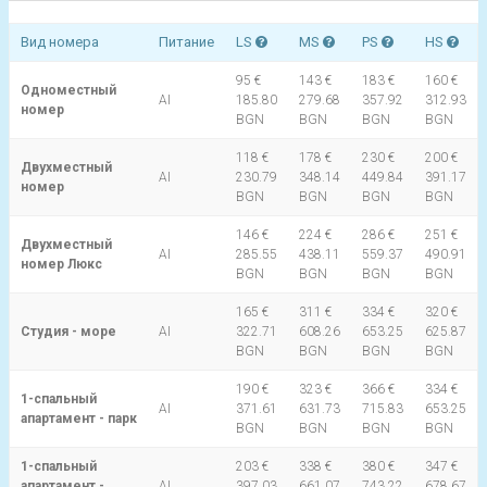
Вид номера
Питание
LS
MS
PS
HS
95 €
143 €
183 €
160 €
Одноместный
AI
185.80
279.68
357.92
312.93
номер
BGN
BGN
BGN
BGN
118 €
178 €
230 €
200 €
Двухместный
AI
230.79
348.14
449.84
391.17
номер
BGN
BGN
BGN
BGN
146 €
224 €
286 €
251 €
Двухместный
AI
285.55
438.11
559.37
490.91
номер Люкс
BGN
BGN
BGN
BGN
165 €
311 €
334 €
320 €
Студия - море
AI
322.71
608.26
653.25
625.87
BGN
BGN
BGN
BGN
190 €
323 €
366 €
334 €
1-спальный
AI
371.61
631.73
715.83
653.25
апартамент - парк
BGN
BGN
BGN
BGN
1-спальный
203 €
338 €
380 €
347 €
апартамент -
AI
397.03
661.07
743.22
678.67