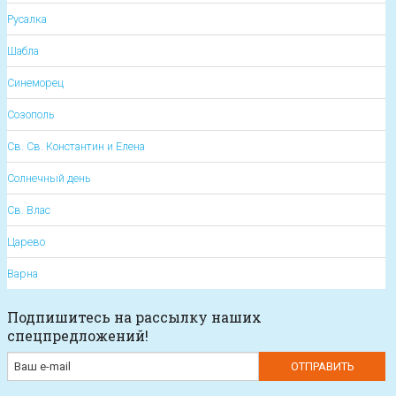
Русалка
Шабла
Синеморец
Созополь
Св. Св. Константин и Елена
Солнечный день
Св. Влас
Царево
Варна
Подпишитесь на рассылку наших
спецпредложений!