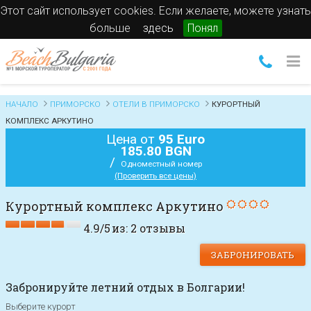
Этот сайт использует cookies. Если желаете, можете узнать
больше
здесь
Понял
НАЧАЛО
ПРИМОРСКО
ОТЕЛИ В ПРИМОРСКО
КУРОРТНЫЙ
КОМПЛЕКС АРКУТИНО
Цена от
95 Euro
185.80 BGN
/
Одноместный номер
(Проверить все цены)
Курортный комплекс Аркутино
4.9
/
5
из:
2
отзывы
ЗАБРОНИРОВАТЬ
Забронируйте летний отдых в Болгарии!
Выберите курорт