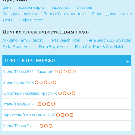
Цены
комментарии
Удобства
Отзывы
Спецпредложения
Раннее бронирование
В последнюю минуту
Туры
Инфо и фото
Другие отели курорта Приморско
Arkutino Family Resort
Perla Beach Hotel
Perla Beach Luxury Hotel
Perla Plaza Hotel
Perla Royal Hotel
Perla Sun Park & Spa Hotel
ОТЕЛИ В ПРИМОРСКО
Отель "Перла Бийч Лакжари"
Отель Перла Роял
Курортный комплекс Аркутино
Отель "Перла Бийч"
Парк отель "Перла Сан & СПА"
Отель "Перла Плаза"