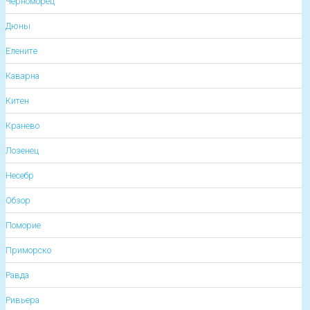
Черноморец
Дюны
Елените
Каварна
Китен
Кранево
Лозенец
Несебр
Обзор
Поморие
Приморско
Равда
Ривьера