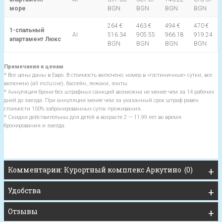
море
BGN
BGN
BGN
BGN
264 €
463 €
494 €
470 €
1-спальный
AI
516.34
905.55
966.18
919.24
апартамент Люкс
BGN
BGN
BGN
BGN
Примечания к ценам
* Все цены даны в Евро. В стоимость включено: номер в «гостиничные» сутки, все
включено (all inclusive), бассейн, лежаки, зонты.
* Аннуляция брони без штрафных санкций возможна не менее чем за 14 рабочих
дней до заезда. При аннуляции менее чем за указанный срок штраф равен
стоимости 100% забронированных суток проживания.
* Скидки действительны для детей в возрасте 2 — 11.99 лет во время
бронирования и заезда.
Комментарии: Курортный комплекс Аркутино (0)
Удобства
Отзывы